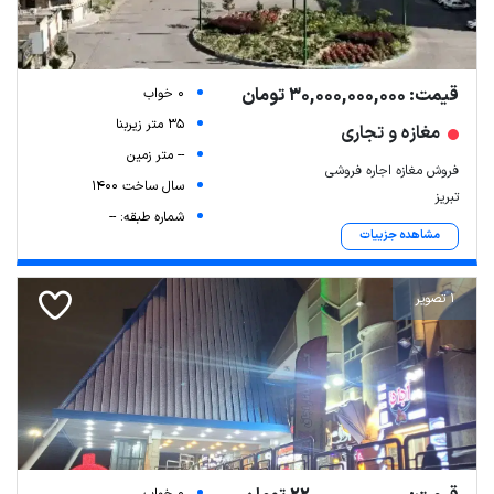
قیمت: 30,000,000,000 تومان
0 خواب
35 متر زیربنا
مغازه و تجاری
-- متر زمین
فروش مغازه اجاره فروشی
سال ساخت 1400
تبریز
شماره طبقه: --
مشاهده جزییات
1 تصویر
0 خواب