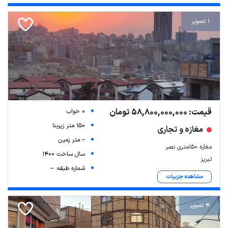
1 تصویر
قیمت: 58,800,000,000 تومان
0 خواب
150 متر زیربنا
مغازه و تجاری
-- متر زمین
مغازه ۱۵۰متری نصر
سال ساخت 1400
تبریز
شماره طبقه: --
مشاهده جزییات
4 تصویر