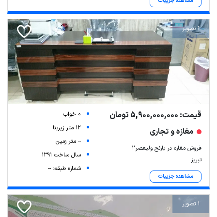
مشاهده جزییات
1 تصویر
قیمت: 5,900,000,000 تومان
0 خواب
12 متر زیربنا
مغازه و تجاری
-- متر زمین
فروش مغازه در بارنج ولیعصر۲
سال ساخت 1391
تبریز
شماره طبقه: --
مشاهده جزییات
1 تصویر