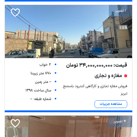
1 تصویر
قیمت: 34,000,000,000 تومان
2 خواب
770 متر زیربنا
مغازه و تجاری
-- متر زمین
فروش مغازه تجاری و کارگاهی کندرود باسمنج
سال ساخت 1398
تبریز
شماره طبقه: --
مشاهده جزییات
4 تصویر