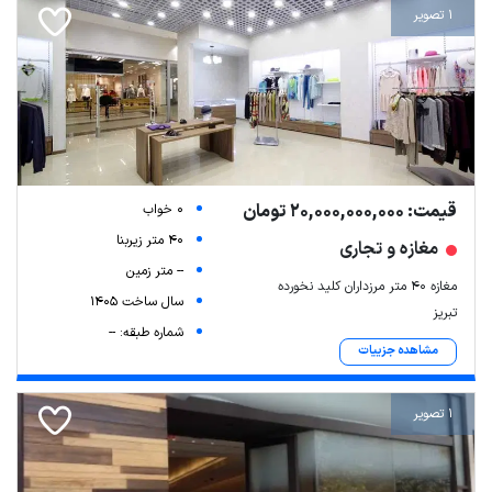
1 تصویر
قیمت: 20,000,000,000 تومان
0 خواب
40 متر زیربنا
مغازه و تجاری
-- متر زمین
مغازه ۴۰ متر مرزداران کلید نخورده
سال ساخت 1405
تبریز
شماره طبقه: --
مشاهده جزییات
1 تصویر