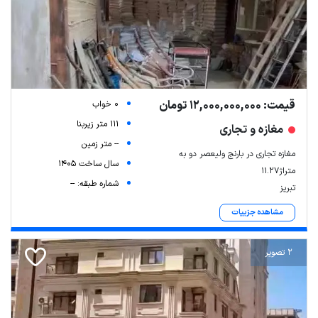
قیمت: 12,000,000,000 تومان
0 خواب
111 متر زیربنا
مغازه و تجاری
-- متر زمین
مغازه تجاری در بارنج ولیعصر دو به
سال ساخت 1405
متراژ۱۱.۲۷
شماره طبقه: --
تبریز
مشاهده جزییات
2 تصویر