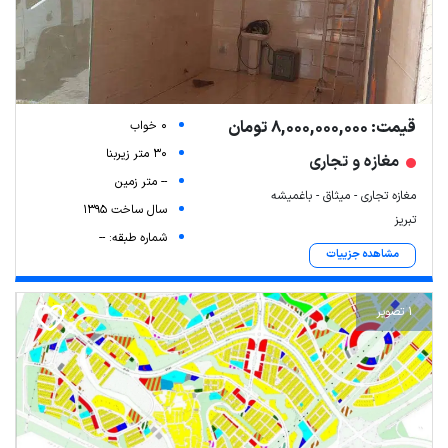
قیمت: 8,000,000,000 تومان
0 خواب
30 متر زیربنا
مغازه و تجاری
-- متر زمین
مغازه تجاری - میثاق - باغمیشه
سال ساخت 1395
تبریز
شماره طبقه: --
مشاهده جزییات
1 تصویر