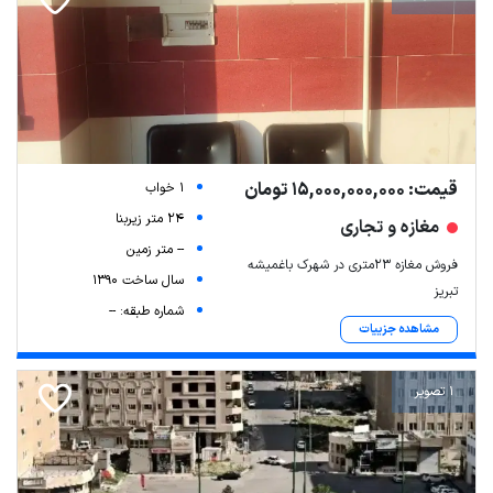
قیمت: 15,000,000,000 تومان
1 خواب
24 متر زیربنا
مغازه و تجاری
-- متر زمین
فروش مغازه 23متری در شهرک باغمیشه
سال ساخت 1390
تبریز
شماره طبقه: --
مشاهده جزییات
1 تصویر