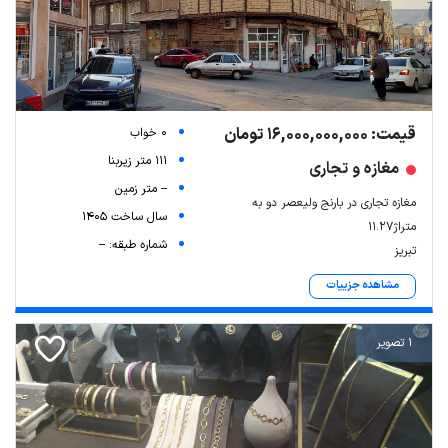
قیمت: 16,000,000,000 تومان
0 خواب
111 متر زیربنا
مغازه و تجاری
-- متر زمین
مغازه تجاری در بارنج ولیعصر دو به
سال ساخت 1405
متراژ۱۱.۲۷
شماره طبقه: --
تبریز
مشاهده جزییات
1 تصویر