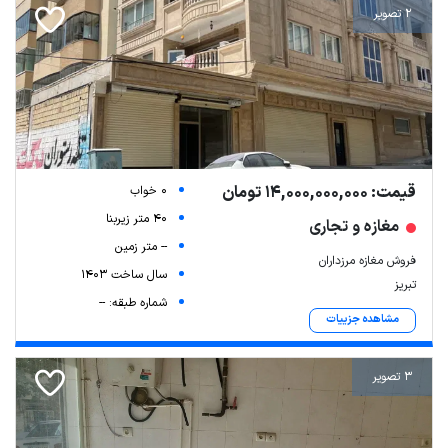
2 تصویر
قیمت: 14,000,000,000 تومان
0 خواب
40 متر زیربنا
مغازه و تجاری
-- متر زمین
Leaflet
| Map data ©
ariamarz.com
فروش مغازه مرزداران
سال ساخت 1403
تبریز
شماره طبقه: --
مشاهده جزییات
3 تصویر