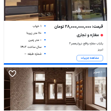
قیمت: 28,000,000,000 تومان
1 خواب
70 متر زیربنا
مغازه و تجاری
-- متر زمین
یکباب مغازه واقع درولیعصر۲
سال ساخت 1402
تبریز
شماره طبقه: --
مشاهده جزییات
1 تصویر