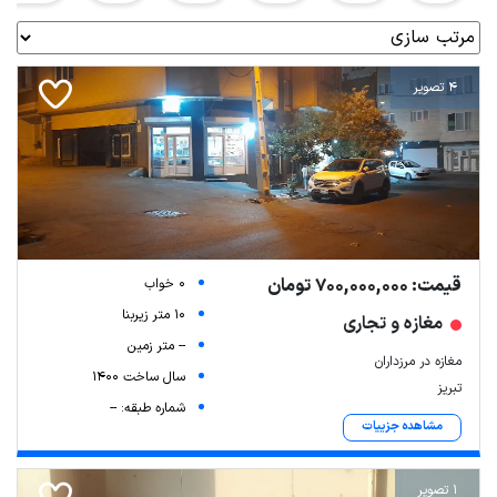
4 تصویر
قیمت: 700,000,000 تومان
0 خواب
10 متر زیربنا
مغازه و تجاری
-- متر زمین
مغازه در مرزداران
سال ساخت 1400
تبریز
شماره طبقه: --
مشاهده جزییات
1 تصویر