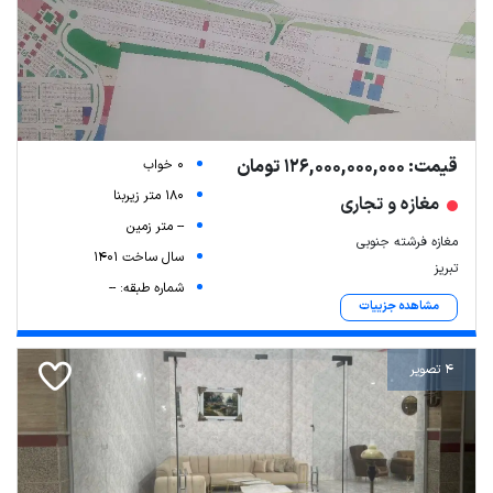
قیمت: 126,000,000,000 تومان
0 خواب
180 متر زیربنا
مغازه و تجاری
-- متر زمین
مغازه فرشته جنوبی
سال ساخت 1401
تبریز
شماره طبقه: --
مشاهده جزییات
4 تصویر