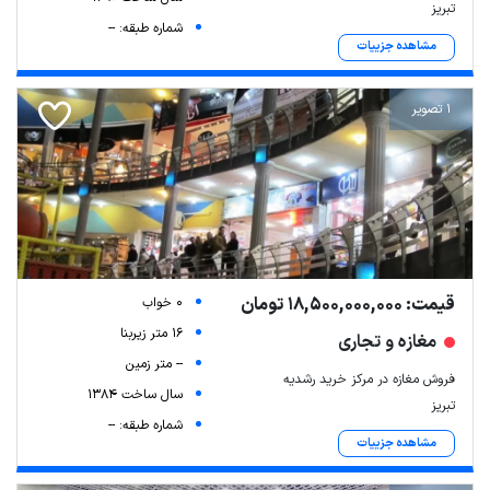
تبریز
شماره طبقه: --
مشاهده جزییات
1 تصویر
قیمت: 18,500,000,000 تومان
0 خواب
16 متر زیربنا
مغازه و تجاری
-- متر زمین
فروش مغازه در مرکز خرید رشدیه
سال ساخت 1384
تبریز
شماره طبقه: --
مشاهده جزییات