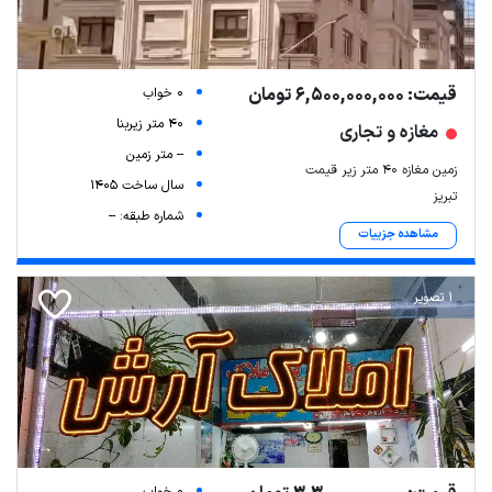
قیمت: 6,500,000,000 تومان
0 خواب
40 متر زیربنا
مغازه و تجاری
-- متر زمین
زمین مغازه ۴۰ متر زیر قیمت
سال ساخت 1405
تبریز
شماره طبقه: --
مشاهده جزییات
1 تصویر
0 خواب