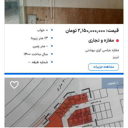
قیمت: 2,150,000,000 تومان
0 خواب
13 متر زیربنا
مغازه و تجاری
-- متر زمین
مغازه عباسی کوی بهشتی
سال ساخت 1400
تبریز
شماره طبقه: --
مشاهده جزییات
1 تصویر