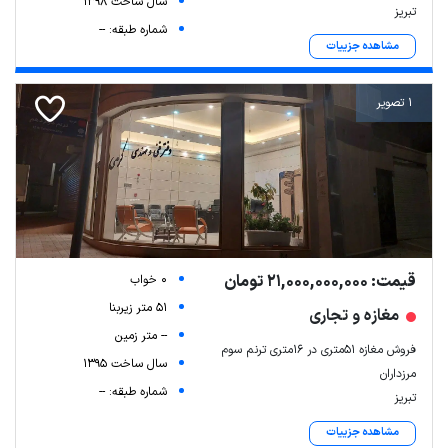
سال ساخت 1398
تبریز
شماره طبقه: --
مشاهده جزییات
1 تصویر
قیمت: 21,000,000,000 تومان
0 خواب
51 متر زیربنا
مغازه و تجاری
-- متر زمین
فروش مغازه ۵۱متری در ۱۶متری ترنم سوم
سال ساخت 1395
مرزداران
شماره طبقه: --
تبریز
مشاهده جزییات