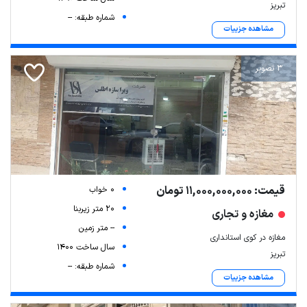
تبریز
شماره طبقه: --
مشاهده جزییات
3 تصویر
قیمت: 11,000,000,000 تومان
0 خواب
20 متر زیربنا
مغازه و تجاری
-- متر زمین
مغازه در کوی استانداری
سال ساخت 1400
تبریز
شماره طبقه: --
مشاهده جزییات