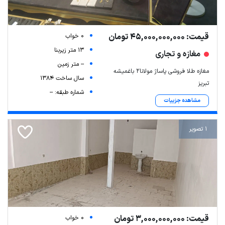
قیمت: 45,000,000,000 تومان
0 خواب
13 متر زیربنا
مغازه و تجاری
-- متر زمین
مغازه طلا فروشی پاساژ مولانا۲ باغمیشه
سال ساخت 1384
تبریز
شماره طبقه: --
مشاهده جزییات
1 تصویر
قیمت: 3,000,000,000 تومان
0 خواب