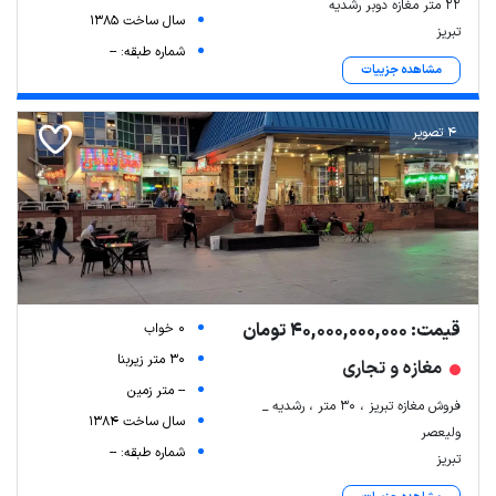
۲۲ متر مغازه دوبر رشدیه
سال ساخت 1385
تبریز
شماره طبقه: --
مشاهده جزییات
4 تصویر
قیمت: 40,000,000,000 تومان
0 خواب
30 متر زیربنا
مغازه و تجاری
-- متر زمین
فروش مغازه تبریز ، ۳۰ متر ، رشدیه _
سال ساخت 1384
ولیعصر
شماره طبقه: --
تبریز