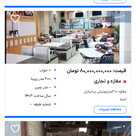
3 تصویر
قیمت: 80,000,000,000 تومان
0 خواب
200 متر زیربنا
مغازه و تجاری
-- متر زمین
مغازه ۲۰۰متردونبش برخیابان
سال ساخت 1403
تبریز
شماره طبقه: --
مشاهده جزییات
4 تصویر