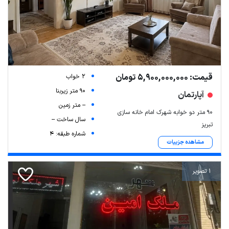
قیمت: 5,900,000,000 تومان
2 خواب
90 متر زیربنا
آپارتمان
-- متر زمین
۹۰ متر دو خوابه شهرک امام خانه سازی
سال ساخت --
تبریز
شماره طبقه: 4
مشاهده جزییات
1 تصویر