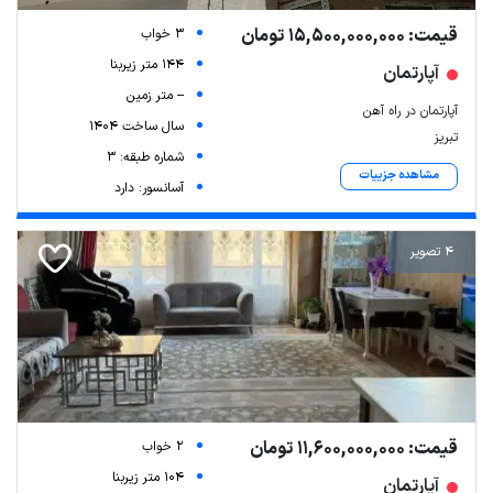
قیمت: 15,500,000,000 تومان
3 خواب
144 متر زیربنا
آپارتمان
-- متر زمین
آپارتمان در راه آهن
سال ساخت 1404
تبریز
شماره طبقه: 3
مشاهده جزییات
آسانسور: دارد
4 تصویر
Leaflet
| Map data ©
ariamarz.com
قیمت: 11,600,000,000 تومان
2 خواب
104 متر زیربنا
آپارتمان