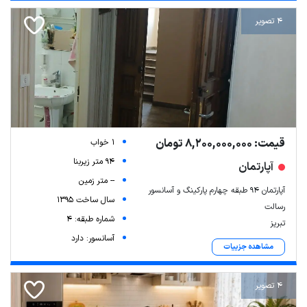
4 تصویر
قیمت: 8,200,000,000 تومان
1 خواب
94 متر زیربنا
آپارتمان
-- متر زمین
آپارتمان ۹۴ طبقه چهارم پارکینگ و آسانسور
سال ساخت 1395
رسالت
شماره طبقه: 4
تبریز
آسانسور: دارد
مشاهده جزییات
4 تصویر