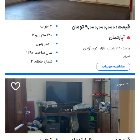
قیمت: 9,000,000,000 تومان
2 خواب
120 متر زیربنا
آپارتمان
-- متر زمین
واحد۱۲۰درشنب غازان کوی آزادی
سال ساخت 1390
تبریز
شماره طبقه: 2
مشاهده جزییات
4 تصویر
2 خواب