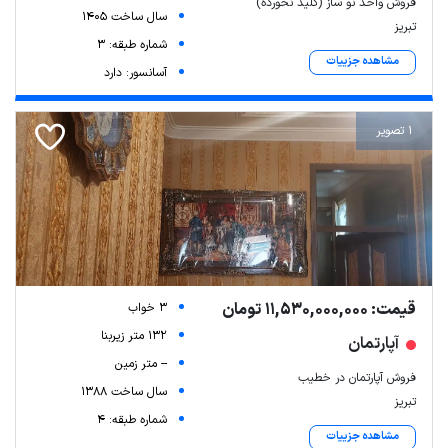
فروش واحد نو ساز (کلید نخورده)
سال ساخت 1405
تبریز
شماره طبقه: 3
مشاهده جزییات
آسانسور: دارد
1 تصویر
قیمت: 11,530,000,000 تومان
3 خواب
132 متر زیربنا
آپارتمان
-- متر زمین
فروش آپارتمان در خطیب
سال ساخت 1388
تبریز
شماره طبقه: 4
مشاهده جزییات