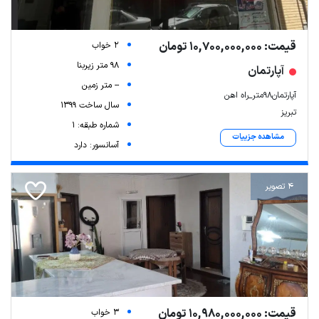
قیمت: 10,700,000,000 تومان
2 خواب
98 متر زیربنا
آپارتمان
-- متر زمین
آپارتمان۹۸متر_راه اهن
سال ساخت 1399
تبریز
شماره طبقه: 1
مشاهده جزییات
آسانسور: دارد
4 تصویر
قیمت: 10,980,000,000 تومان
3 خواب