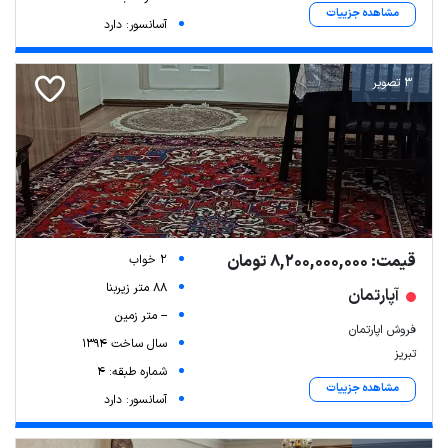
مشاهده جزییات
آسانسور: دارد
3 تصویر
قیمت: 8,200,000,000 تومان
2 خواب
88 متر زیربنا
آپارتمان
-- متر زمین
فروش اپارتمان
سال ساخت 1394
تبریز
شماره طبقه: 4
مشاهده جزییات
آسانسور: دارد