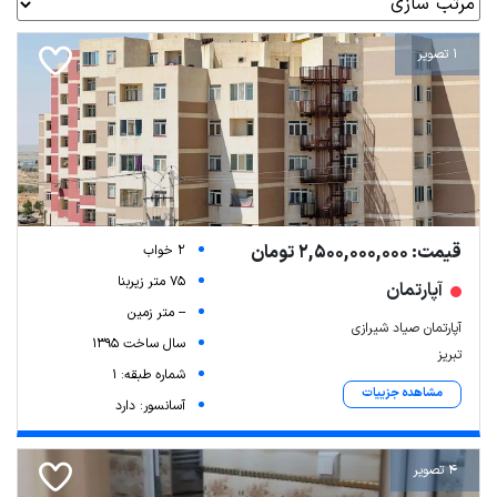
1 تصویر
قیمت: 2,500,000,000 تومان
2 خواب
75 متر زیربنا
آپارتمان
-- متر زمین
آپارتمان صیاد شیرازی
سال ساخت 1395
تبریز
شماره طبقه: 1
مشاهده جزییات
آسانسور: دارد
4 تصویر