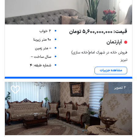
قیمت: 5,600,000,000 تومان
2 خواب
90 متر زیربنا
آپارتمان
-- متر زمین
فروش خانه در شهرک امام(خانه سازی)
سال ساخت --
تبریز
شماره طبقه: 4
مشاهده جزییات
2 تصویر