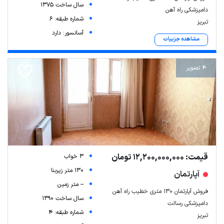
سال ساخت 1375
دامپزشکی راه آهن
شماره طبقه: 6
تبریز
آسانسور: دارد
مشاهده جزییات
4 تصویر
قیمت: 12,200,000,000 تومان
3 خواب
130 متر زیربنا
آپارتمان
-- متر زمین
فروش آپارتمان ۱۳۰ متری خطیب راه آهن
سال ساخت 1390
دامپزشکی رسالت
شماره طبقه: 4
تبریز