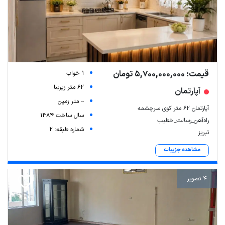
قیمت: 5,700,000,000 تومان
1 خواب
62 متر زیربنا
آپارتمان
-- متر زمین
آپارتمان ۶۲ متر کوی سرچشمه
سال ساخت 1384
راه‌آهن_رسالت_خطیب
شماره طبقه: 2
تبریز
مشاهده جزییات
4 تصویر