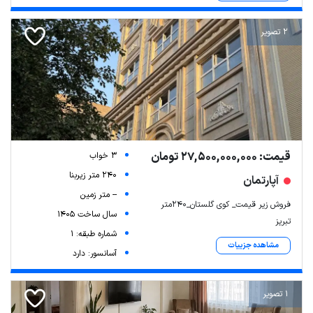
2 تصویر
قیمت: 27,500,000,000 تومان
3 خواب
240 متر زیربنا
آپارتمان
-- متر زمین
فروش زیر قیمت_ کوی گلستان_240متر
سال ساخت 1405
تبریز
شماره طبقه: 1
مشاهده جزییات
آسانسور: دارد
1 تصویر