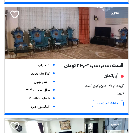
2 تصویر
قیمت: 24,620,000,000 تومان
4 خواب
197 متر زیربنا
آپارتمان
-- متر زمین
آپارتمان ۱۹۷ متری کوی گندم
سال ساخت 1393
تبریز
شماره طبقه: 5
مشاهده جزییات
آسانسور: دارد
4 تصویر