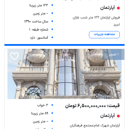
122 متر زیربنا
آپارتمان
-- متر زمین
فروش اپارتمان 122 متر شنب غازان
سال ساخت 1390
تبریز
شماره طبقه: 1
مشاهده جزییات
آسانسور: دارد
1 تصویر
قیمت: 6,500,000,000 تومان
2 خواب
89 متر زیربنا
آپارتمان
-- متر زمین
آپارتمان شهرک امام.مجتمع فرهنگیان