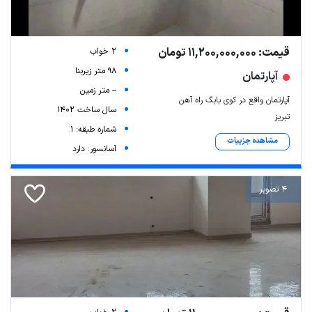
قیمت: 11,200,000,000 تومان
2 خواب
98 متر زیربنا
آپارتمان
-- متر زمین
آپارتمان واقع در کوی بابگ راه آهن
سال ساخت 1402
تبریز
شماره طبقه: 1
مشاهده جزییات
آسانسور: دارد
4 تصویر