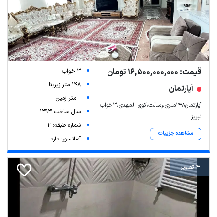
قیمت: 16,500,000,000 تومان
3 خواب
148 متر زیربنا
آپارتمان
-- متر زمین
آپارتمان۱۴۸متری،رسالت،کوی المهدی،۳خواب
سال ساخت 1393
تبریز
شماره طبقه: 2
مشاهده جزییات
آسانسور: دارد
4 تصویر