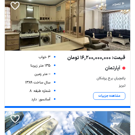
4 تصویر
قیمت: 16,200,000,000 تومان
3 خواب
135 متر زیربنا
آپارتمان
-- متر زمین
یاغچیان برج پزشکان
سال ساخت 1389
تبریز
شماره طبقه: 8
مشاهده جزییات
آسانسور: دارد
1 تصویر