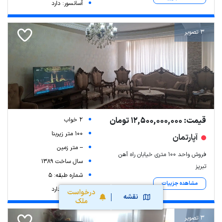
آسانسور: دارد
3 تصویر
قیمت: 12,500,000,000 تومان
2 خواب
100 متر زیربنا
آپارتمان
-- متر زمین
فروش واحد ۱۰۰ متری خیابان راه آهن
سال ساخت 1389
تبریز
شماره طبقه: 5
مشاهده جزییات
آسانسور: دارد
درخواست
نقشه
ملک
3 تصویر