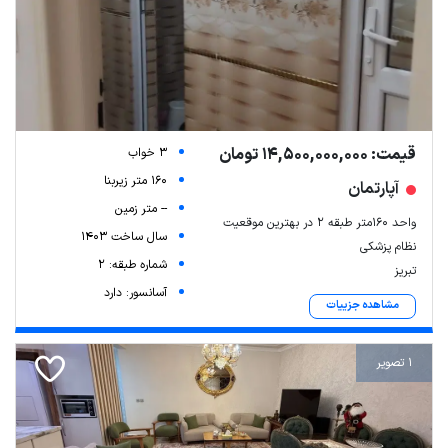
قیمت: 14,500,000,000 تومان
3 خواب
160 متر زیربنا
آپارتمان
-- متر زمین
واحد 160متر طبقه 2 در بهترین موقعیت
سال ساخت 1403
نظام پزشکی
شماره طبقه: 2
تبریز
آسانسور: دارد
مشاهده جزییات
1 تصویر