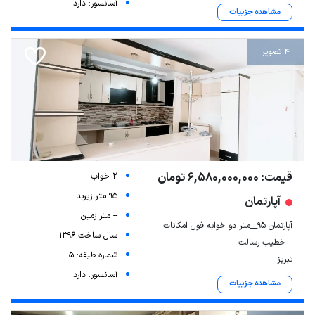
آسانسور: دارد
مشاهده جزییات
4 تصویر
قیمت: 6,580,000,000 تومان
2 خواب
95 متر زیربنا
آپارتمان
-- متر زمین
آپارتمان 95__متر دو خوابه فول امکانات
سال ساخت 1396
__خطیب رسالت
شماره طبقه: 5
تبریز
آسانسور: دارد
مشاهده جزییات