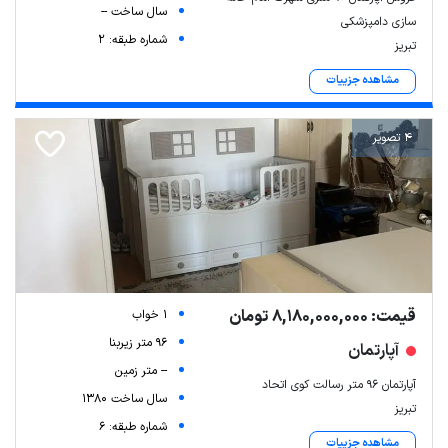
سال ساخت --
سازی دامپزشکی
شماره طبقه: 2
تبریز
مشاهده جزییات
4 تصویر
قیمت: 8,180,000,000 تومان
1 خواب
96 متر زیربنا
آپارتمان
-- متر زمین
آپارتمان ۹۶ متر رسالت کوی اتحاد
سال ساخت 1380
تبریز
شماره طبقه: 6
مشاهده جزییات