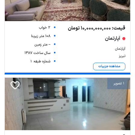
قیمت: 10,000,000,000 تومان
2 خواب
108 متر زیربنا
آپارتمان
-- متر زمین
آپارتمان
سال ساخت 1387
تبریز
شماره طبقه: 1
مشاهده جزییات
1 تصویر