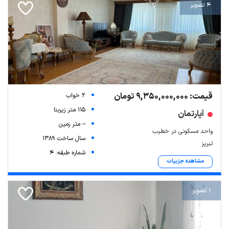
4 تصویر
قیمت: 9,350,000,000 تومان
2 خواب
115 متر زیربنا
آپارتمان
-- متر زمین
واحد مسکونی در خطیب
سال ساخت 1389
تبریز
شماره طبقه: 4
مشاهده جزییات
1 تصویر