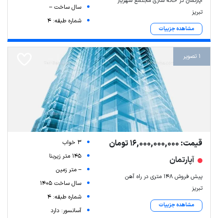
اپارتمان در خانه سازی مجتمع شهریار
سال ساخت --
تبریز
شماره طبقه: 4
مشاهده جزییات
1 تصویر
قیمت: 16,000,000,000 تومان
3 خواب
145 متر زیربنا
آپارتمان
-- متر زمین
پیش فروش 148 متری در راه آهن
سال ساخت 1405
تبریز
شماره طبقه: 4
مشاهده جزییات
آسانسور: دارد