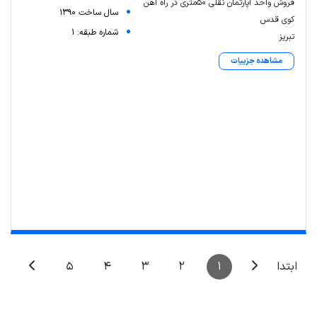
فروش واحد آپارتمان نقلی ۵۰متری در راه آهن
سال ساخت 1390
کوی قدس
شماره طبقه: 1
تبریز
مشاهده جزییات
Leaflet
| Map data ©
ariamarz.com
5
4
3
2
1
ابتدا