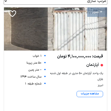
4 تصویر
قیمت: 4,100,000,000 تومان
1 خواب
50 متر زیربنا
آپارتمان
-- متر زمین
یک واحد آپارتمان 50 متری در طبقه اول شنبه
سال ساخت 1394
غازان
شماره طبقه: 1
تبریز
مشاهده جزییات