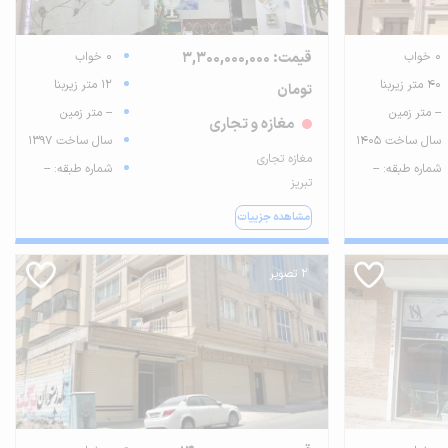
0 خواب
قیمت: 3,300,000,000
0 خواب
40 متر زیربنا
12 متر زیربنا
تومان
-- متر زمین
-- متر زمین
مغازه و تجاری
سال ساخت 1405
سال ساخت 1397
مغازه تجاری
شماره طبقه: --
شماره طبقه: --
تبریز
مشاهده جزییات
2 تصویر