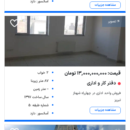
آسانسور: دارد
مشاهده جزییات
4 تصویر
قیمت: 13,000,000,000 تومان
2 خواب
87 متر زیربنا
دفتر کار و اداری
-- متر زمین
فروش واحد اداری در چهارراه شهناز
سال ساخت 1397
تبریز
شماره طبقه: 5
مشاهده جزییات
آسانسور: دارد