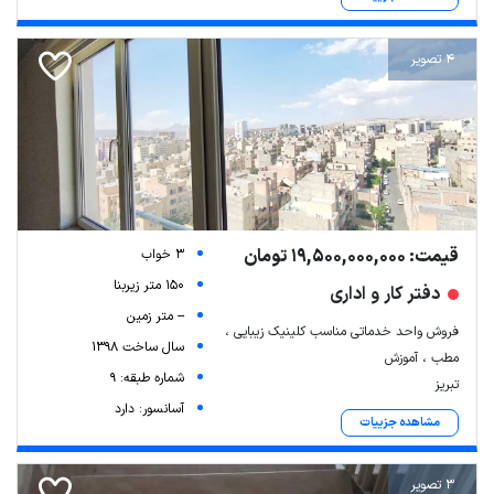
4 تصویر
قیمت: 19,500,000,000 تومان
3 خواب
150 متر زیربنا
دفتر کار و اداری
-- متر زمین
فروش واحد خدماتی مناسب کلینیک زیبایی ،
سال ساخت 1398
مطب ، آموزش
شماره طبقه: 9
تبریز
آسانسور: دارد
مشاهده جزییات
3 تصویر