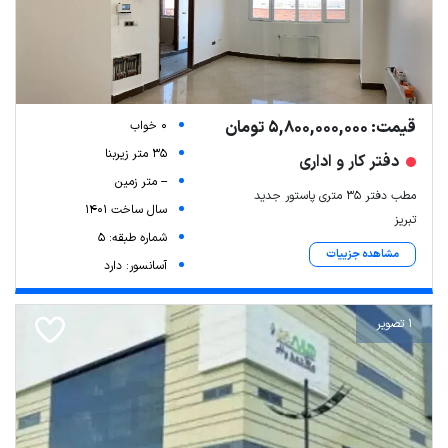
قیمت: 5,800,000,000 تومان
0 خواب
35 متر زیربنا
دفتر کار و اداری
-- متر زمین
مطب دفتر ۳۵ متری پاستور جدید
سال ساخت 1401
تبریز
شماره طبقه: 5
مشاهده جزییات
آسانسور: دارد
1 تصویر