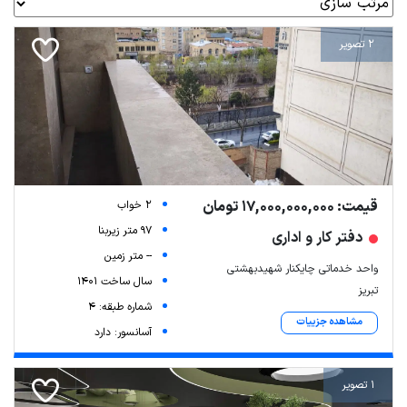
2 تصویر
قیمت: 17,000,000,000 تومان
2 خواب
97 متر زیربنا
دفتر کار و اداری
-- متر زمین
واحد خدماتی چایکنار شهیدبهشتی
سال ساخت 1401
تبریز
شماره طبقه: 4
مشاهده جزییات
آسانسور: دارد
1 تصویر