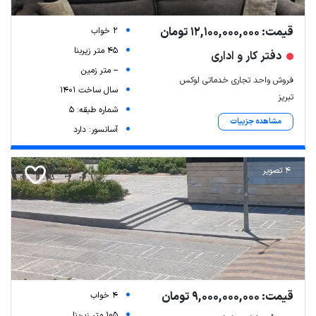
قیمت: 12,100,000,000 تومان
2 خواب
45 متر زیربنا
دفتر کار و اداری
-- متر زمین
فروش واحد تجاری خدماتی لوکس
سال ساخت 1401
تبریز
شماره طبقه: 5
مشاهده جزییات
آسانسور: دارد
4 تصویر
Leaflet
| Map data ©
ariamarz.com
قیمت: 9,000,000,000 تومان
4 خواب
105 متر زیربنا