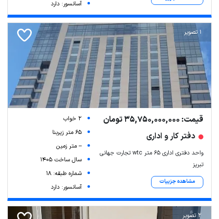
آسانسور: دارد
1 تصویر
قیمت: 35,750,000,000 تومان
2 خواب
65 متر زیربنا
دفتر کار و اداری
-- متر زمین
واحد دفتری اداری ۶۵ متر wtc تجارت جهانی
سال ساخت 1405
تبریز
شماره طبقه: 18
مشاهده جزییات
آسانسور: دارد
2 تصویر