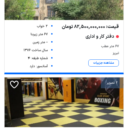
قیمت: 82,500,000,000 تومان
2 خواب
67 متر زیربنا
دفتر کار و اداری
-- متر زمین
۶۷ متر مطب
سال ساخت 1376
تبریز
شماره طبقه: 4
مشاهده جزییات
آسانسور: دارد
2 تصویر