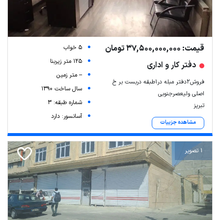
قیمت: 37,500,000,000 تومان
5 خواب
125 متر زیربنا
دفتر کار و اداری
-- متر زمین
فروش۲دفتر مبله در1طبقه دربست بر خ
سال ساخت 1390
اصلی ولیعصرجنوبی
شماره طبقه: 3
تبریز
آسانسور: دارد
مشاهده جزییات
1 تصویر