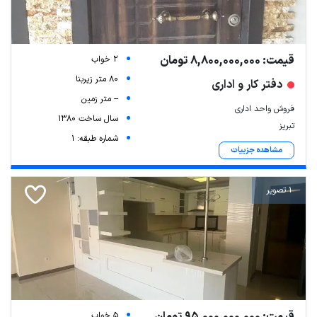
قیمت: 8,800,000,000 تومان
2 خواب
80 متر زیربنا
دفتر کار و اداری
-- متر زمین
فروش واحد اداری
سال ساخت 1380
تبریز
شماره طبقه: 1
مشاهده جزییات
1 تصویر
5 خواب