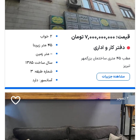
قیمت: 7,000,000,000 تومان
2 خواب
45 متر زیربنا
دفتر کار و اداری
-- متر زمین
مطب ۴۵ متری ساختمان بزرگمهر
سال ساخت 1385
تبریز
شماره طبقه: 3
مشاهده جزییات
آسانسور: دارد
2 تصویر