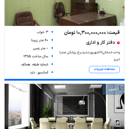
قیمت: 10,300,000,000 تومان
3 خواب
60 متر زیربنا
دفتر کار و اداری
-- متر زمین
واحدخدماتی۱۷شهریورجدیدبرج پزشکی صدرا
سال ساخت 1385
تبریز
شماره طبقه: همکف
مشاهده جزییات
آسانسور: دارد
1 تصویر