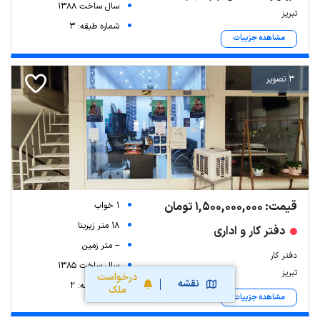
سال ساخت 1388
تبریز
شماره طبقه: 3
مشاهده جزییات
3 تصویر
قیمت: 1,500,000,000 تومان
1 خواب
18 متر زیربنا
دفتر کار و اداری
-- متر زمین
دفتر کار
سال ساخت 1385
تبریز
درخواست
نقشه
شماره طبقه: 2
ملک
مشاهده جزییات