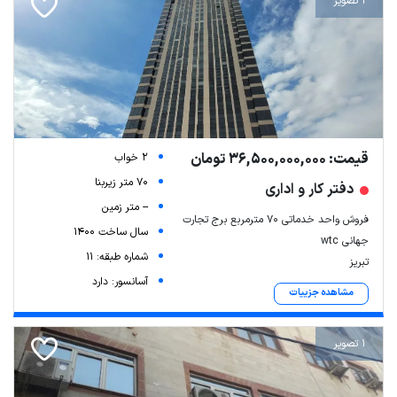
1 تصویر
قیمت: 36,500,000,000 تومان
2 خواب
70 متر زیربنا
دفتر کار و اداری
-- متر زمین
فروش واحد خدماتی ۷۰ مترمربع برج تجارت
سال ساخت 1400
جهانی wtc
شماره طبقه: 11
تبریز
آسانسور: دارد
مشاهده جزییات
1 تصویر