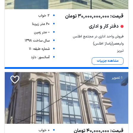
قیمت: 30,000,000,000 تومان
2 خواب
60 متر زیربنا
دفتر کار و اداری
-- متر زمین
فروش واحد اداری در مجتمع اطلس
سال ساخت 1398
ولیعصر(پاساژ اطلس)
شماره طبقه: 11
تبریز
آسانسور: دارد
مشاهده جزییات
1 تصویر
قیمت: 40,000,000 تومان
0 خواب