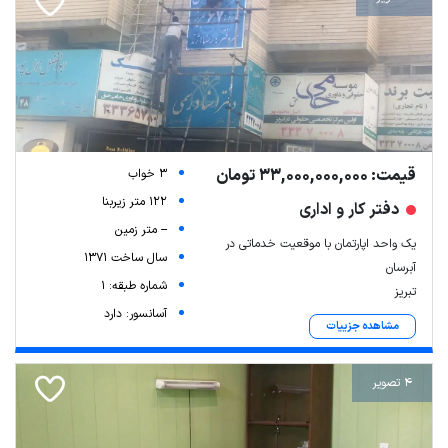
قیمت: 33,000,000,000 تومان
3 خواب
122 متر زیربنا
دفتر کار و اداری
-- متر زمین
یک واحد اپارتمان با موقعیت خدماتی در
سال ساخت 1371
آبرسان
شماره طبقه: 1
تبریز
آسانسور: دارد
مشاهده جزییات
4 تصویر