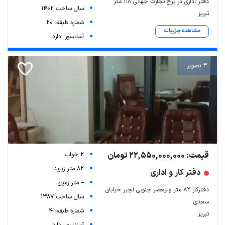
دفتر اداری در برج تجارت جهانی ۱۱۸ متر
سال ساخت 1402
تبریز
شماره طبقه: 20
مشاهده جزییات
آسانسور: دارد
3 تصویر
قیمت: 22,550,000,000 تومان
2 خواب
82 متر زیربنا
دفتر کار و اداری
-- متر زمین
دفترکار ۸۲ متر ولیعصر جنوبی لچبر خیابان
سال ساخت 1387
سعدی
شماره طبقه: 4
تبریز