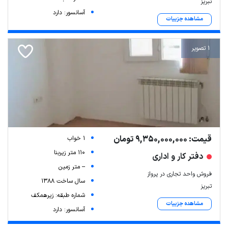
تبریز
آسانسور: دارد
مشاهده جزییات
1 تصویر
قیمت: 9,350,000,000 تومان
1 خواب
110 متر زیربنا
دفتر کار و اداری
-- متر زمین
فروش واحد تجاری در پرواز
سال ساخت 1388
تبریز
شماره طبقه: زیرهمکف
مشاهده جزییات
آسانسور: دارد