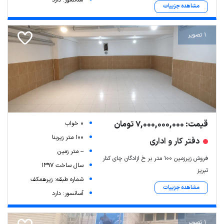
آسانسور: دارد
مشاهده جزییات
1 تصویر
قیمت: 7,000,000,000 تومان
0 خواب
100 متر زیربنا
دفتر کار و اداری
-- متر زمین
فروش زیرزمین ۱۰۰ متر بر خ ازادگان چای کنار
سال ساخت 1397
تبریز
شماره طبقه: زیرهمکف
مشاهده جزییات
آسانسور: دارد
1 تصویر