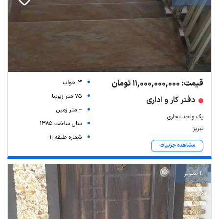
قیمت: 11,000,000,000 تومان
3 خواب
75 متر زیربنا
دفتر کار و اداری
-- متر زمین
یک واحد تجاری
سال ساخت 1385
تبریز
شماره طبقه: 1
مشاهده جزییات
1 تصویر