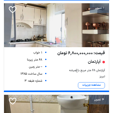
1 تصویر
قیمت: 6,800,000,000 تومان
1 خواب
68 متر زیربنا
آپارتمان
-- متر زمین
آپارتمان ۶۸ متر مربع باغ‌میشه
سال ساخت 1385
تبریز
شماره طبقه: 3
مشاهده جزییات
4 تصویر