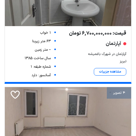
قیمت: 6,700,000,000 تومان
1 خواب
63 متر زیربنا
آپارتمان
-- متر زمین
آپارتمان در شهرک باغمیشه
سال ساخت 1385
تبریز
شماره طبقه: 1
مشاهده جزییات
آسانسور: دارد
4 تصویر