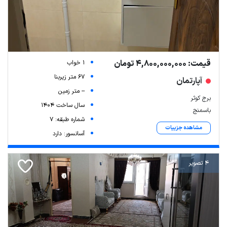
قیمت: 4,800,000,000 تومان
1 خواب
67 متر زیربنا
آپارتمان
-- متر زمین
برج کوثر
سال ساخت 1404
باسمنج
شماره طبقه: 7
مشاهده جزییات
آسانسور: دارد
4 تصویر