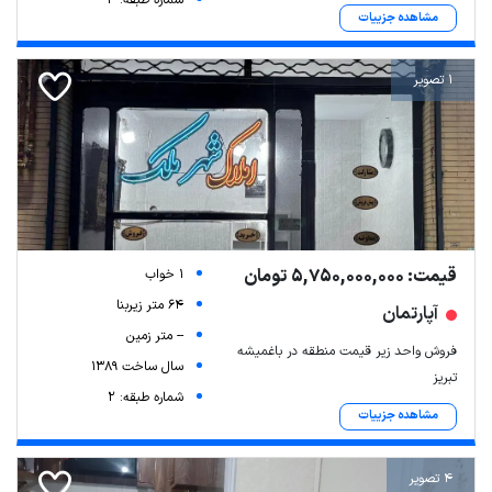
مشاهده جزییات
1 تصویر
قیمت: 5,750,000,000 تومان
1 خواب
64 متر زیربنا
آپارتمان
-- متر زمین
فروش واحد زیر قیمت منطقه در باغمیشه
سال ساخت 1389
تبریز
شماره طبقه: 2
مشاهده جزییات
4 تصویر