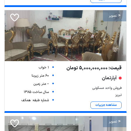
4 تصویر
قیمت: 5,000,000,000 تومان
1 خواب
60 متر زیربنا
آپارتمان
-- متر زمین
فروش واحد مسکونی
سال ساخت 1385
تبریز
شماره طبقه: همکف
مشاهده جزییات
4 تصویر