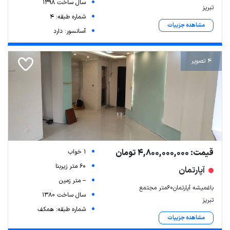
سال ساخت 1398
تبریز
شماره طبقه: 4
مشاهده جزییات
آسانسور: دارد
4 تصویر
Leaflet
| Map data ©
ariamarz.com
قیمت: 4,800,000,000 تومان
1 خواب
60 متر زیربنا
آپارتمان
-- متر زمین
باغمیشه آپارتمان60متر مجتمع
سال ساخت 1380
تبریز
شماره طبقه: همکف
مشاهده جزییات