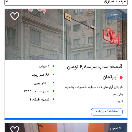
1 تصویر
قیمت: 6,800,000,000 تومان
1 خواب
68 متر زیربنا
آپارتمان
-- متر زمین
فروش آپارتمان تک خوابه باغمیشه رشدیه
سال ساخت 1382
ولی امر
شماره طبقه: 1
تبریز
مشاهده جزییات
4 تصویر