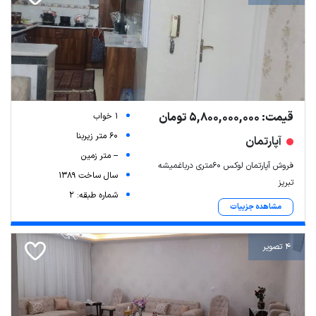
قیمت: 5,800,000,000 تومان
1 خواب
60 متر زیربنا
آپارتمان
-- متر زمین
فروش آپارتمان لوکس 60متری درباغمیشه
سال ساخت 1389
تبریز
شماره طبقه: 2
مشاهده جزییات
4 تصویر