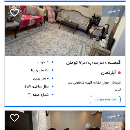
4 تصویر
قیمت: 7,000,000,000 تومان
2 خواب
70 متر زیربنا
آپارتمان
-- متر زمین
آپارتمان خوش نقشه الهیه شخصی ساز
سال ساخت 1387
تبریز
شماره طبقه: 3
مشاهده جزییات
4 تصویر