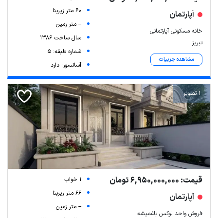
60 متر زیربنا
آپارتمان
-- متر زمین
خانه مسکونی آپارتمانی
سال ساخت 1386
تبریز
شماره طبقه: 5
مشاهده جزییات
آسانسور: دارد
1 تصویر
قیمت: 6,950,000,000 تومان
1 خواب
66 متر زیربنا
آپارتمان
-- متر زمین
فروش واحد لوکس باغمیشه