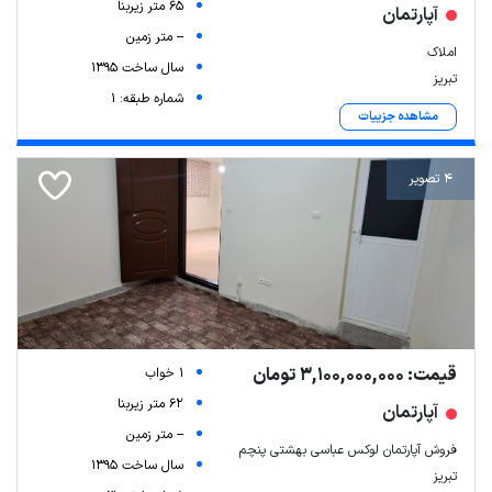
65 متر زیربنا
آپارتمان
-- متر زمین
املاک
سال ساخت 1395
تبریز
شماره طبقه: 1
مشاهده جزییات
4 تصویر
قیمت: 3,100,000,000 تومان
1 خواب
62 متر زیربنا
آپارتمان
-- متر زمین
فروش آپارتمان لوکس عباسی بهشتی پنچم
سال ساخت 1395
تبریز