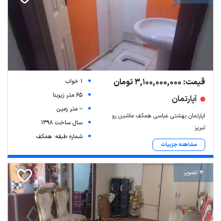
قیمت: 3,100,000,000 تومان
1 خواب
65 متر زیربنا
آپارتمان
-- متر زمین
اپارتمان بهشتی عباسی همکف ماشین رو
سال ساخت 1398
تبریز
شماره طبقه: همکف
مشاهده جزییات
4 تصویر