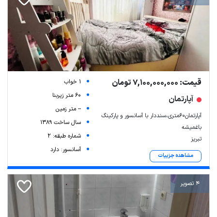
قیمت: 7,100,000,000 تومان
1 خواب
60 متر زیربنا
آپارتمان
-- متر زمین
آپارتمان60متری،سنددار با آسانسور و پارکینگ
سال ساخت 1389
باغمیشه
شماره طبقه: 2
تبریز
آسانسور: دارد
مشاهده جزییات
4 تصویر