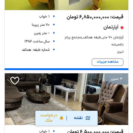
قیمت: 6,850,000,000 تومان
1 خواب
70 متر زیربنا
آپارتمان
-- متر زمین
آپارتمان ۷۰ متر_طبقه همکف_مجتمع پیام
سال ساخت 1386
باغمیشه
شماره طبقه: همکف
تبریز
مشاهده جزییات
4 تصویر
درخواست
نقشه
ملک
قیمت: 6,500,000,000 تومان
1 خواب