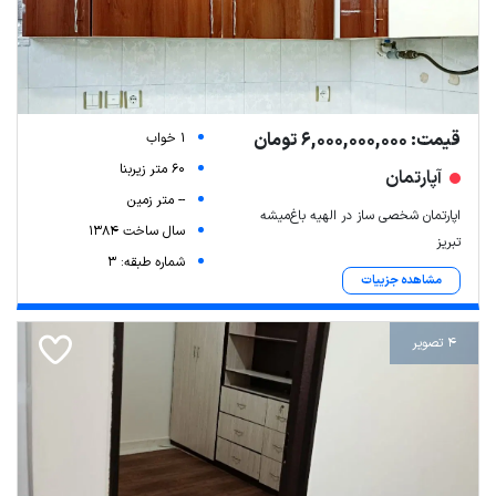
قیمت: 6,000,000,000 تومان
1 خواب
60 متر زیربنا
آپارتمان
-- متر زمین
اپارتمان شخصی ساز در الهیه باغ‌میشه
سال ساخت 1384
تبریز
شماره طبقه: 3
مشاهده جزییات
4 تصویر