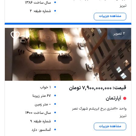
سال ساخت 1386
تبریز
شماره طبقه: 2
مشاهده جزییات
2 تصویر
قیمت: 7,900,000,000 تومان
1 خواب
67 متر زیربنا
آپارتمان
-- متر زمین
واحد ۷۰متری برج ابریشم شهرک نصر
سال ساخت 1400
تبریز
شماره طبقه: 9
مشاهده جزییات
آسانسور: دارد