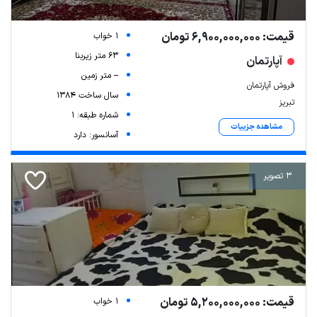
قیمت: 6,900,000,000 تومان
1 خواب
63 متر زیربنا
آپارتمان
-- متر زمین
فروش آپارتمان
سال ساخت 1384
تبریز
شماره طبقه: 1
مشاهده جزییات
آسانسور: دارد
3 تصویر
قیمت: 5,200,000,000 تومان
1 خواب