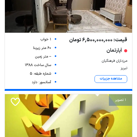
قیمت: 6,500,000,000 تومان
1 خواب
60 متر زیربنا
آپارتمان
-- متر زمین
مرزداران فرهنگیان
سال ساخت 1388
تبریز
شماره طبقه: 5
مشاهده جزییات
آسانسور: دارد
1 تصویر