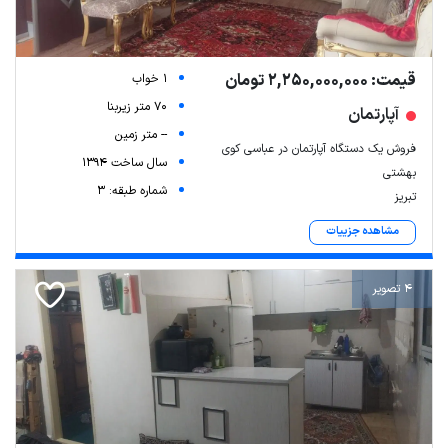
قیمت: 2,250,000,000 تومان
1 خواب
70 متر زیربنا
آپارتمان
-- متر زمین
فروش یک دستگاه آپارتمان در عباسی کوی
سال ساخت 1394
بهشتی
شماره طبقه: 3
تبریز
مشاهده جزییات
4 تصویر