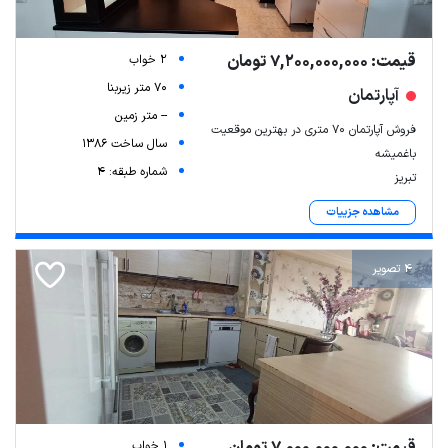
قیمت: 7,200,000,000 تومان
2 خواب
70 متر زیربنا
آپارتمان
-- متر زمین
فروش آپارتمان ۷۰ متری در بهترین موقعیت
سال ساخت 1386
باغمیشه
شماره طبقه: 4
تبریز
مشاهده جزییات
4 تصویر
1 خواب