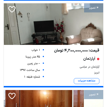
4 تصویر
قیمت: 4,200,000,000 تومان
1 خواب
65 متر زیربنا
آپارتمان
-- متر زمین
آپارتمان در عباسی
سال ساخت 1397
تبریز
شماره طبقه: 1
مشاهده جزییات
4 تصویر