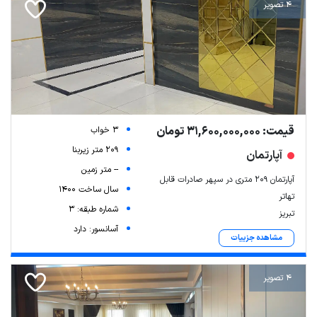
4 تصویر
قیمت: 31,600,000,000 تومان
3 خواب
209 متر زیربنا
آپارتمان
-- متر زمین
آپارتمان ۲۰۹ متری در سپهر صادرات قابل
سال ساخت 1400
تهاتر
شماره طبقه: 3
تبریز
آسانسور: دارد
مشاهده جزییات
4 تصویر