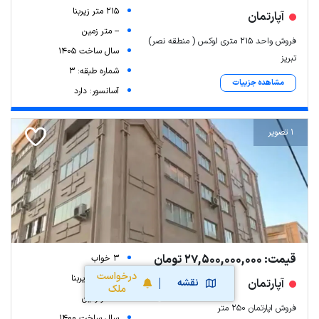
215 متر زیربنا
آپارتمان
-- متر زمین
فروش واحد 215 متری لوکس ( منطقه نصر)
سال ساخت 1405
تبریز
شماره طبقه: 3
مشاهده جزییات
آسانسور: دارد
1 تصویر
قیمت: 27,500,000,000 تومان
3 خواب
درخواست
250 متر زیربنا
آپارتمان
نقشه
ملک
-- متر زمین
فروش اپارتمان ۲۵۰ متر
سال ساخت 1400