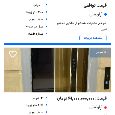
قیمت توافقی
-- خواب
200 متر زیربنا
آپارتمان
-- متر زمین
خواهان مشارکت هستم از مالکین محترم
سال ساخت --
تبریز
شماره طبقه: --
مشاهده جزییات
4 تصویر
قیمت: 41,000,000,000 تومان
4 خواب
265 متر زیربنا
آپارتمان
-- متر زمین