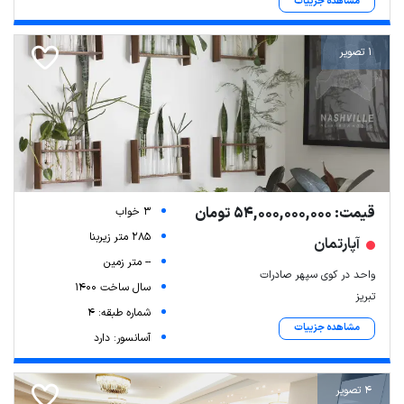
مشاهده جزییات
1 تصویر
قیمت: 54,000,000,000 تومان
3 خواب
285 متر زیربنا
آپارتمان
-- متر زمین
واحد در کوی سپهر صادرات
سال ساخت 1400
تبریز
شماره طبقه: 4
مشاهده جزییات
آسانسور: دارد
4 تصویر