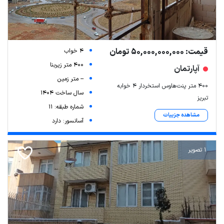
قیمت: 50,000,000,000 تومان
4 خواب
400 متر زیربنا
آپارتمان
-- متر زمین
400 متر پنت‌هاوس استخردار 4 خوابه
سال ساخت 1404
تبریز
شماره طبقه: 11
مشاهده جزییات
آسانسور: دارد
1 تصویر