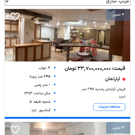
4 تصویر
قیمت: 33,700,000,000 تومان
3 خواب
245 متر زیربنا
آپارتمان
-- متر زمین
فروش آپارتمان رشدیه 245 متر
سال ساخت 1383
تبریز
شماره طبقه: 5
مشاهده جزییات
آسانسور: دارد
4 تصویر