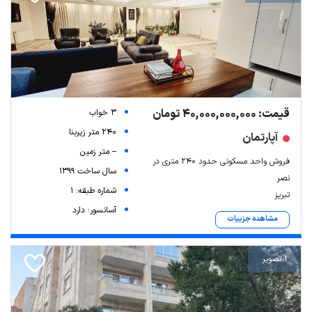
قیمت: 40,000,000,000 تومان
3 خواب
240 متر زیربنا
آپارتمان
-- متر زمین
فروش واحد مسکونی حدود ۲۴۰ متری در
سال ساخت 1399
نصر
شماره طبقه: 1
تبریز
آسانسور: دارد
مشاهده جزییات
1 تصویر