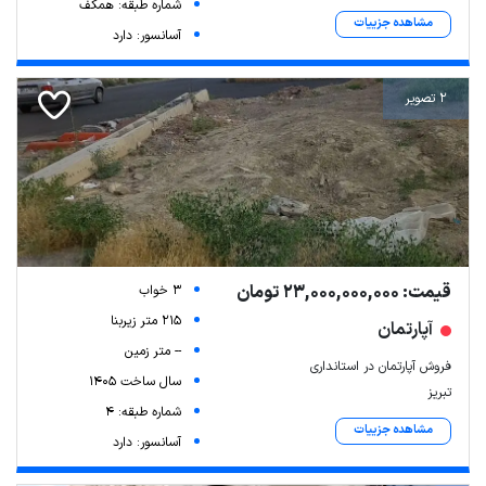
شماره طبقه: همکف
مشاهده جزییات
آسانسور: دارد
2 تصویر
قیمت: 23,000,000,000 تومان
3 خواب
215 متر زیربنا
آپارتمان
-- متر زمین
فروش آپارتمان در استانداری
سال ساخت 1405
تبریز
شماره طبقه: 4
مشاهده جزییات
آسانسور: دارد