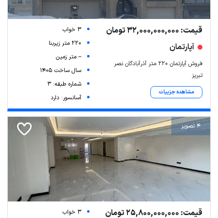
قیمت: 32,000,000,000 تومان
3 خواب
220 متر زیربنا
آپارتمان
-- متر زمین
فروش آپارتمان ۲۲۰ متر آذرآبادگان نصر
سال ساخت 1405
تبریز
شماره طبقه: 3
مشاهده جزییات
آسانسور: دارد
4 تصویر
قیمت: 25,800,000,000 تومان
3 خواب