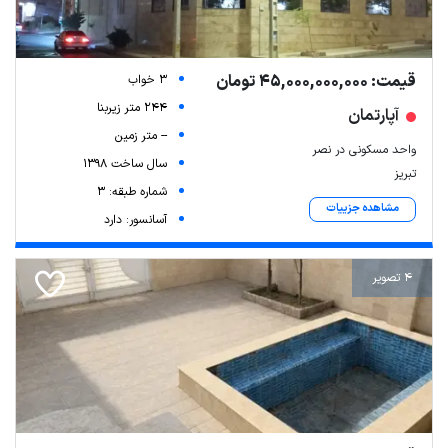
قیمت: 45,000,000,000 تومان
3 خواب
244 متر زیربنا
آپارتمان
-- متر زمین
واحد مسکونی در نصر
سال ساخت 1398
تبریز
شماره طبقه: 3
مشاهده جزییات
آسانسور: دارد
4 تصویر