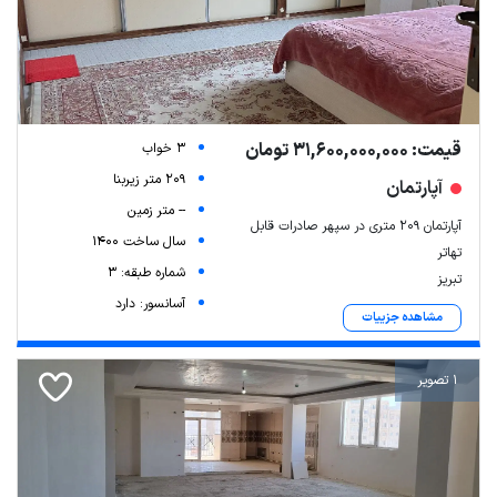
قیمت: 31,600,000,000 تومان
3 خواب
209 متر زیربنا
آپارتمان
-- متر زمین
آپارتمان ۲۰۹ متری در سپهر صادرات قابل
سال ساخت 1400
تهاتر
شماره طبقه: 3
تبریز
آسانسور: دارد
مشاهده جزییات
1 تصویر