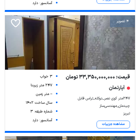
آسانسور: دارد
4 تصویر
قیمت: 33,350,000,000 تومان
3 خواب
247 متر زیربنا
آپارتمان
-- متر زمین
۲۴۷متر کوی نصر_دوکله_تراس قابل
سال ساخت 1402
چیدمان_مهندسی‌ساز
شماره طبقه: 3
تبریز
آسانسور: دارد
مشاهده جزییات