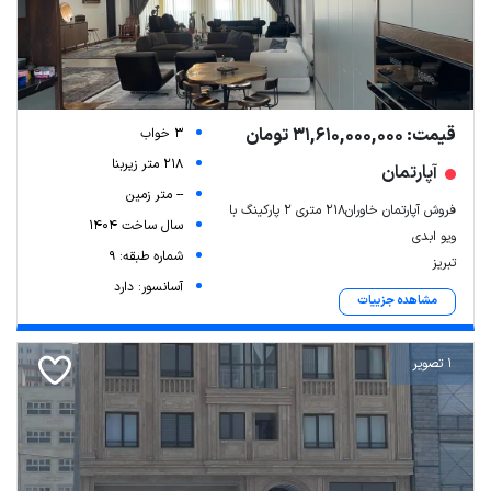
قیمت: 31,610,000,000 تومان
3 خواب
218 متر زیربنا
آپارتمان
-- متر زمین
فروش آپارتمان خاوران۲۱۸ متری ۲ پارکینگ با
سال ساخت 1404
ویو ابدی
شماره طبقه: 9
تبریز
آسانسور: دارد
مشاهده جزییات
1 تصویر