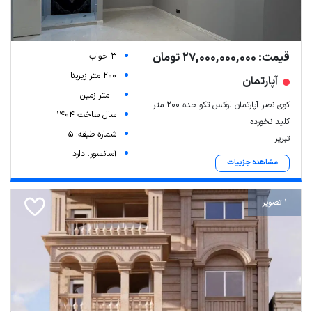
قیمت: 27,000,000,000 تومان
3 خواب
200 متر زیربنا
آپارتمان
-- متر زمین
کوی نصر آپارتمان لوکس تکواحده ۲۰۰ متر
سال ساخت 1404
کلید نخورده
شماره طبقه: 5
تبریز
آسانسور: دارد
مشاهده جزییات
Leaflet
| Map data ©
ariamarz.com
1 تصویر