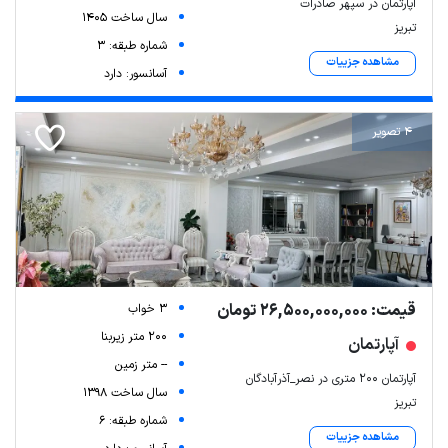
اپارتمان در سپهر صادرات
سال ساخت 1405
تبریز
شماره طبقه: 3
مشاهده جزییات
آسانسور: دارد
4 تصویر
قیمت: 26,500,000,000 تومان
3 خواب
200 متر زیربنا
آپارتمان
-- متر زمین
آپارتمان 200 متری در نصر_آذرآبادگان
سال ساخت 1398
تبریز
شماره طبقه: 6
مشاهده جزییات