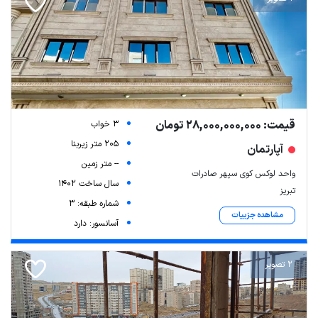
قیمت: 28,000,000,000 تومان
3 خواب
205 متر زیربنا
آپارتمان
-- متر زمین
واحد لوکس کوی سپهر صادرات
سال ساخت 1402
تبریز
شماره طبقه: 3
مشاهده جزییات
آسانسور: دارد
2 تصویر