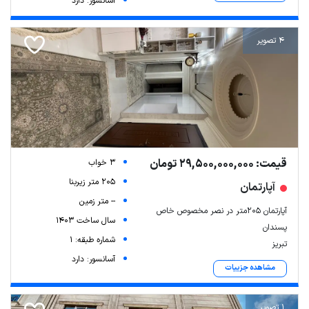
آسانسور: دارد
4 تصویر
قیمت: 29,500,000,000 تومان
3 خواب
205 متر زیربنا
آپارتمان
-- متر زمین
آپارتمان ۲۰۵متر در نصر مخصوص خاص
سال ساخت 1403
پسندان
شماره طبقه: 1
تبریز
آسانسور: دارد
مشاهده جزییات
1 تصویر