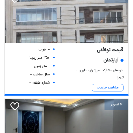
قیمت توافقی
-- خواب
350 متر زیربنا
آپارتمان
-- متر زمین
خواهان مشارکت مرزداران،خاوران ،
سال ساخت --
تبریز
شماره طبقه: --
مشاهده جزییات
4 تصویر