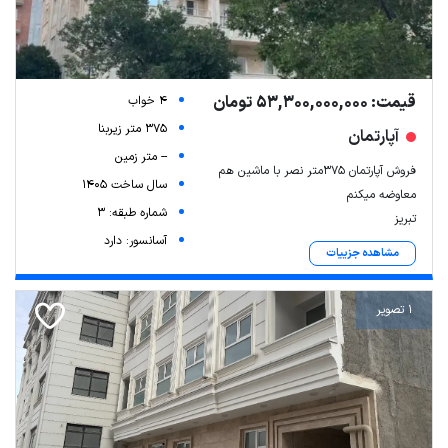
قیمت: 53,300,000,000 تومان
4 خواب
375 متر زیربنا
آپارتمان
-- متر زمین
فروش آپارتمان ۳۷۵متر نصر با ماشین هم
سال ساخت 1405
معاوضه میکنم
شماره طبقه: 3
تبریز
آسانسور: دارد
مشاهده جزییات
1 تصویر