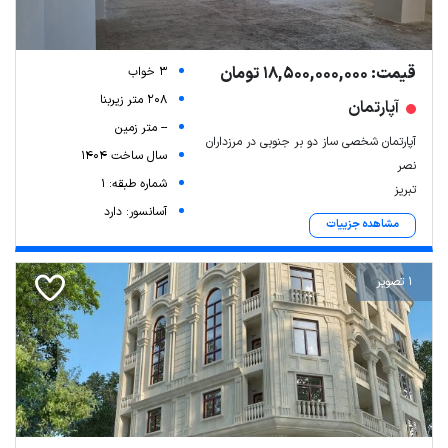
قیمت: 18,500,000,000 تومان
3 خواب
208 متر زیربنا
آپارتمان
-- متر زمین
آپارتمان شخصی ساز دو بر جنوبی در مرزداران
سال ساخت 1404
نصر
شماره طبقه: 1
تبریز
آسانسور: دارد
مشاهده جزییات
1 تصویر