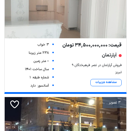
قیمت: 34,500,000,000 تومان
3 خواب
238 متر زیربنا
آپارتمان
-- متر زمین
فروش آپارتمان در نصر فرهیختگان ۹
سال ساخت 1401
تبریز
شماره طبقه: 1
مشاهده جزییات
آسانسور: دارد
3 تصویر