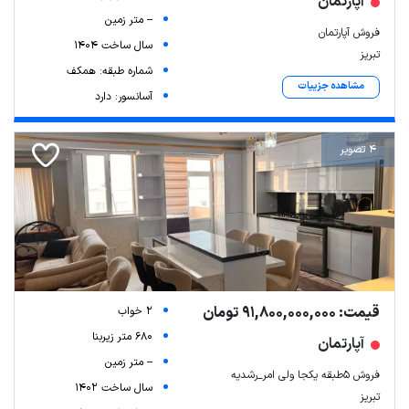
آپارتمان
-- متر زمین
فروش آپارتمان
سال ساخت 1404
تبریز
شماره طبقه: همکف
مشاهده جزییات
آسانسور: دارد
4 تصویر
قیمت: 91,800,000,000 تومان
2 خواب
680 متر زیربنا
آپارتمان
-- متر زمین
فروش ۵طبقه یکجا ولی امر_رشدیه
سال ساخت 1402
تبریز