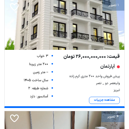
1 تصویر
قیمت: 26,000,000,000 تومان
3 خواب
200 متر زیربنا
آپارتمان
-- متر زمین
پیش فروش واحد ۲۰۰ متری کرم زاده
سال ساخت 1405
ولیعصر دو _ نصر
شماره طبقه: 2
تبریز
آسانسور: دارد
مشاهده جزییات
4 تصویر