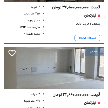
قیمت: 36,500,000,000 تومان
2 خواب
350 متر زیربنا
آپارتمان
-- متر زمین
ولیعصر۲ فروش یکجا
سال ساخت 1393
تبریز
شماره طبقه: 4
مشاهده جزییات
2 تصویر
قیمت: 22,660,000,000 تومان
3 خواب
220 متر زیربنا
آپارتمان
-- متر زمین