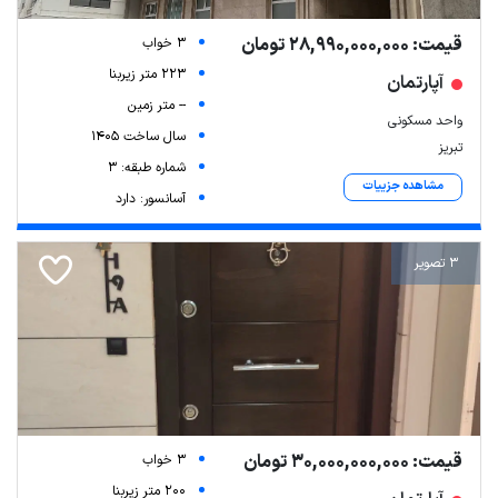
قیمت: 28,990,000,000 تومان
3 خواب
223 متر زیربنا
آپارتمان
-- متر زمین
واحد مسکونی
سال ساخت 1405
تبریز
شماره طبقه: 3
مشاهده جزییات
آسانسور: دارد
3 تصویر
قیمت: 30,000,000,000 تومان
3 خواب
200 متر زیربنا