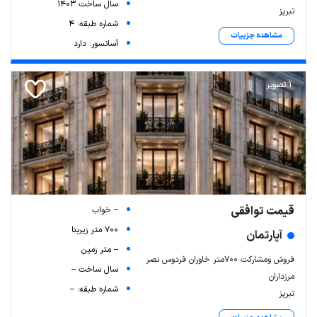
سال ساخت 1403
تبریز
شماره طبقه: 4
مشاهده جزییات
آسانسور: دارد
1 تصویر
قیمت توافقی
-- خواب
700 متر زیربنا
آپارتمان
-- متر زمین
فروش ومشارکت ۷۰۰متر خاوران فردوس نصر
سال ساخت --
مرزداران
شماره طبقه: --
تبریز