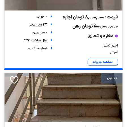
قیمت: 8,000,000 تومان اجاره
0 خواب
33 متر زیربنا
500,000,000 تومان رهن
-- متر زمین
مغازه و تجاری
سال ساخت 1399
اجاره تجاری
شماره طبقه: --
تفرش
مشاهده جزییات
1 تصویر