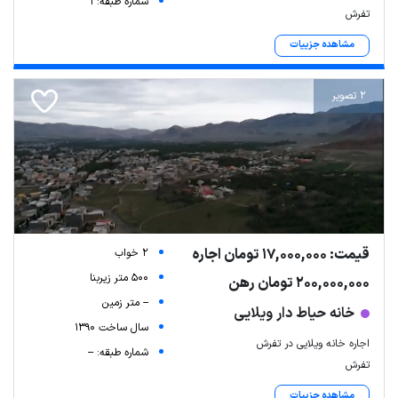
شماره طبقه: 1
تفرش
مشاهده جزییات
Leaflet
| Map data ©
ariamarz.com
2 تصویر
قیمت: 17,000,000 تومان اجاره
2 خواب
500 متر زیربنا
200,000,000 تومان رهن
-- متر زمین
خانه حیاط دار ویلایی
سال ساخت 1390
اجاره خانه ویلایی در تفرش
شماره طبقه: --
تفرش
مشاهده جزییات