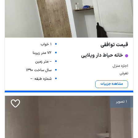
قیمت توافقی
1 خواب
72 متر زیربنا
خانه حیاط دار ویلایی
-- متر زمین
اجاره منزل
سال ساخت 1390
تفرش
شماره طبقه: --
مشاهده جزییات
1 تصویر