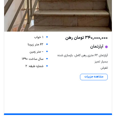
340,000,000 تومان رهن
1 خواب
62 متر زیربنا
آپارتمان
-- متر زمین
آپارتمان ۶۲ متری رهن کامل، بازسازی شده
سال ساخت 1390
بسیار تمیز
شماره طبقه: 2
تفرش
مشاهده جزییات