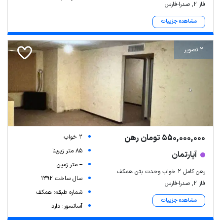
فاز ۲, صدرا-فارس
مشاهده جزییات
2 تصویر
550,000,000 تومان رهن
2 خواب
85 متر زیربنا
آپارتمان
-- متر زمین
رهن کامل ۲ خواب وحدت بتن همکف
سال ساخت 1392
فاز ۲, صدرا-فارس
شماره طبقه: همکف
مشاهده جزییات
آسانسور: دارد