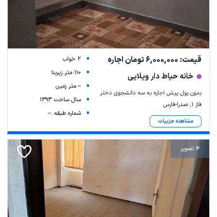
قیمت: 6,000,000 تومان اجاره
2 خواب
110 متر زیربنا
خانه حیاط دار ویلایی
-- متر زمین
بدون پول پیش اجاره به سه دانشجوی دختر
سال ساخت 1393
فاز ۱, صدرا-فارس
شماره طبقه: --
مشاهده جزییات
4 تصویر