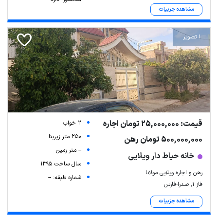
مشاهده جزییات
1 تصویر
قیمت: 25,000,000 تومان اجاره
2 خواب
250 متر زیربنا
500,000,000 تومان رهن
-- متر زمین
خانه حیاط دار ویلایی
سال ساخت 1395
رهن و اجاره ویلایی مولانا
شماره طبقه: --
فاز ۱, صدرا-فارس
مشاهده جزییات