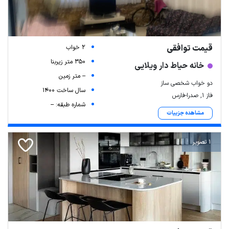
قیمت توافقی
2 خواب
350 متر زیربنا
خانه حیاط دار ویلایی
-- متر زمین
دو خواب شخصی ساز
سال ساخت 1400
فاز ۱, صدرا-فارس
شماره طبقه: --
مشاهده جزییات
1 تصویر