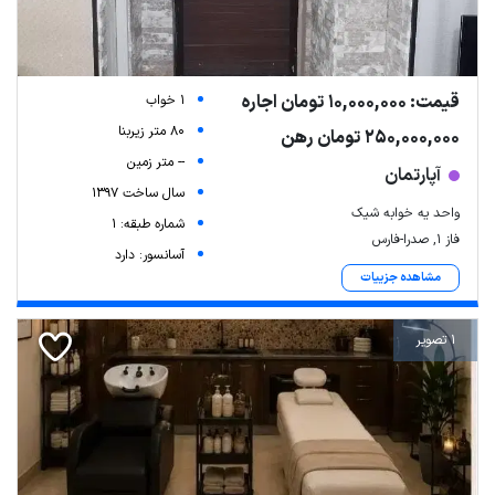
قیمت: 10,000,000 تومان اجاره
1 خواب
80 متر زیربنا
250,000,000 تومان رهن
-- متر زمین
آپارتمان
سال ساخت 1397
واحد یه خوابه شیک
شماره طبقه: 1
فاز ۱, صدرا-فارس
آسانسور: دارد
مشاهده جزییات
1 تصویر