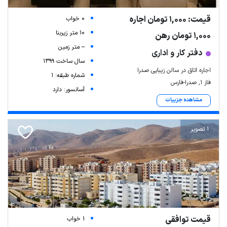
قیمت: 1,000 تومان اجاره
0 خواب
10 متر زیربنا
1,000 تومان رهن
-- متر زمین
دفتر کار و اداری
سال ساخت 1399
اجاره اتاق در سالن زیبایی صدرا
شماره طبقه: 1
فاز ۱, صدرا-فارس
آسانسور: دارد
مشاهده جزییات
1 تصویر
قیمت توافقی
1 خواب