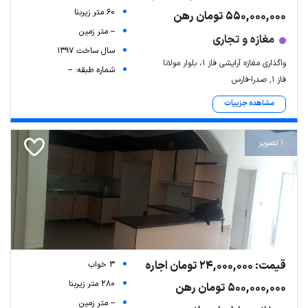
60 متر زیربنا
550,000,000 تومان رهن
-- متر زمین
مغازه و تجاری
سال ساخت 1397
واگذاری مغازه آرایشی فاز ۱، بلوار مولانا
شماره طبقه: --
فاز ۱, صدرا-فارس
مشاهده جزییات
1 تصویر
قیمت: 24,000,000 تومان اجاره
3 خواب
280 متر زیربنا
500,000,000 تومان رهن
-- متر زمین