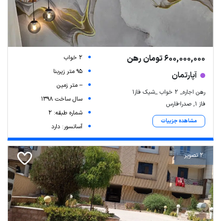
600,000,000 تومان رهن
2 خواب
95 متر زیربنا
آپارتمان
-- متر زمین
رهن اجاره_ ۲ خواب _شیک فاز۱
سال ساخت 1398
فاز ۱, صدرا-فارس
شماره طبقه: 2
مشاهده جزییات
آسانسور: دارد
2 تصویر