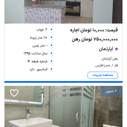
قیمت: 10,000 تومان اجاره
2 خواب
110 متر زیربنا
750,000,000 تومان رهن
-- متر زمین
آپارتمان
سال ساخت 1395
رهن آپارتمان
شماره طبقه: 4
فاز ۱, صدرا-فارس
آسانسور: دارد
مشاهده جزییات
2 تصویر