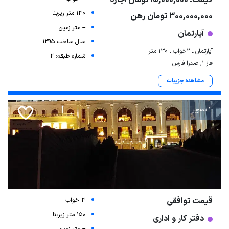
130 متر زیربنا
300,000,000 تومان رهن
-- متر زمین
آپارتمان
سال ساخت 1395
آپارتمان ـ ۲خواب ـ ۱۳۰ متر
شماره طبقه: 2
فاز ۱, صدرا-فارس
مشاهده جزییات
1 تصویر
قیمت توافقی
3 خواب
150 متر زیربنا
دفتر کار و اداری