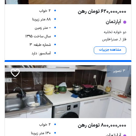
620,000,000 تومان رهن
2 خواب
88 متر زیربنا
آپارتمان
-- متر زمین
دو خوابه تخلیه
سال ساخت 1395
فاز ۱, صدرا-فارس
شماره طبقه: 3
مشاهده جزییات
آسانسور: دارد
3 تصویر
800,000,000 تومان رهن
2 خواب
130 متر زیربنا
آپارتمان