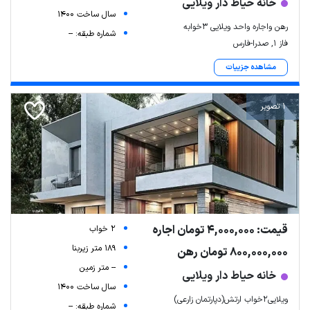
خانه حیاط دار ویلایی
سال ساخت 1400
رهن واجاره واحد ویلایی ۳خوابه
شماره طبقه: --
فاز ۱, صدرا-فارس
مشاهده جزییات
1 تصویر
قیمت: 4,000,000 تومان اجاره
2 خواب
189 متر زیربنا
800,000,000 تومان رهن
-- متر زمین
خانه حیاط دار ویلایی
سال ساخت 1400
ویلایی۲خواب ارتش(دپارتمان زارعی)
شماره طبقه: --