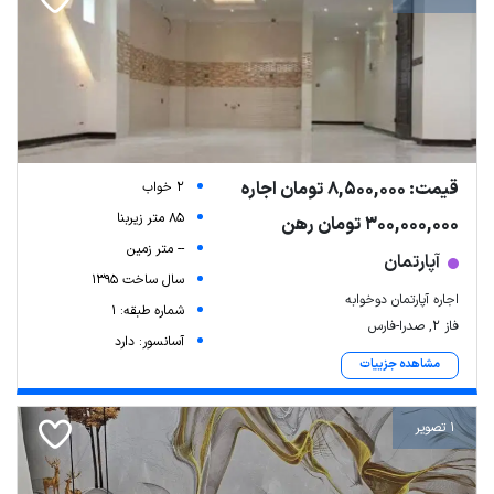
قیمت: 8,500,000 تومان اجاره
2 خواب
85 متر زیربنا
300,000,000 تومان رهن
-- متر زمین
آپارتمان
Leaflet
| Map data ©
ariamarz.com
سال ساخت 1395
اجاره آپارتمان دوخوابه
شماره طبقه: 1
فاز ۲, صدرا-فارس
آسانسور: دارد
مشاهده جزییات
1 تصویر