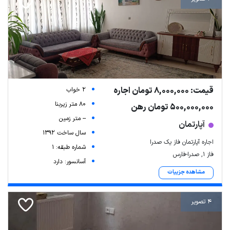
قیمت: 8,000,000 تومان اجاره
2 خواب
80 متر زیربنا
500,000,000 تومان رهن
-- متر زمین
آپارتمان
سال ساخت 1392
اجاره آپارتمان فاز یک صدرا
شماره طبقه: 1
فاز ۱, صدرا-فارس
آسانسور: دارد
مشاهده جزییات
4 تصویر