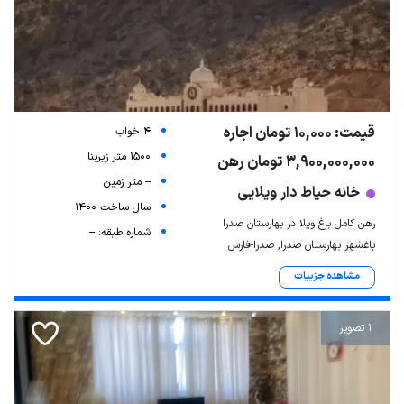
قیمت: 10,000 تومان اجاره
4 خواب
1500 متر زیربنا
3,900,000,000 تومان رهن
-- متر زمین
خانه حیاط دار ویلایی
سال ساخت 1400
رهن کامل باغ ویلا در بهارستان صدرا
شماره طبقه: --
باغشهر بهارستان صدرا, صدرا-فارس
مشاهده جزییات
1 تصویر