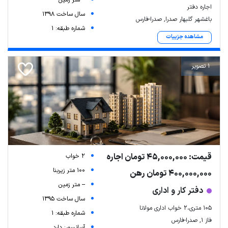
-- متر زمین
اجاره دفتر
سال ساخت 1398
باغشهر گلبهار صدرا, صدرا-فارس
شماره طبقه: 1
مشاهده جزییات
1 تصویر
قیمت: 45,000,000 تومان اجاره
2 خواب
100 متر زیربنا
400,000,000 تومان رهن
-- متر زمین
دفتر کار و اداری
سال ساخت 1395
105 متری،۲ خواب اداری مولانا
شماره طبقه: 1
فاز ۱, صدرا-فارس
آسانسور: دارد