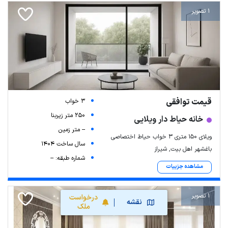
1 تصویر
قیمت توافقی
3 خواب
250 متر زیربنا
خانه حیاط دار ویلایی
-- متر زمین
ویلای ۱۵۰ متری ۳ خواب حیاط اختصاصی
سال ساخت 1404
باغشهر اهل بیت, شیراز
شماره طبقه: --
مشاهده جزییات
1 تصویر
درخواست
نقشه
ملک