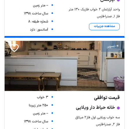
-- متر زمین
واحد آپارتمان ۲ خواب فازیک ۱۳۰ متر
سال ساخت 1398
فاز ۱, صدرا-فارس
شماره طبقه: 8
مشاهده جزییات
آسانسور: دارد
4 تصویر
قیمت توافقی
3 خواب
250 متر زیربنا
خانه حیاط دار ویلایی
-- متر زمین
سه خواب ویلایی اول فاز۲ میثاق
سال ساخت 1398
فاز ۲, صدرا-فارس