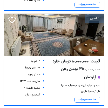
شماره طبقه: --
مشاهده جزییات
2 تصویر
قیمت: 10,000,000 تومان اجاره
2 خواب
100 متر زیربنا
350,000,000 تومان رهن
-- متر زمین
آپارتمان
سال ساخت 1397
رهن و اجاره آپارتمان دوخوابه صدرا
شماره طبقه: 2
فاز ۱, صدرا-فارس
آسانسور: دارد
مشاهده جزییات