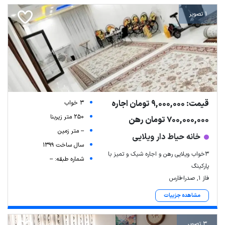
1 تصویر
قیمت: 9,000,000 تومان اجاره
3 خواب
250 متر زیربنا
700,000,000 تومان رهن
-- متر زمین
خانه حیاط دار ویلایی
سال ساخت 1399
3خواب ویلایی رهن و اجاره شیک و تمیز با
شماره طبقه: --
پارکینگ
فاز ۱, صدرا-فارس
مشاهده جزییات
3 تصویر