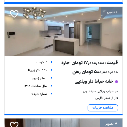
1 تصویر
قیمت: 17,000,000 تومان اجاره
2 خواب
240 متر زیربنا
500,000,000 تومان رهن
-- متر زمین
خانه حیاط دار ویلایی
سال ساخت 1398
دو خواب ویلایی طبقه اول
شماره طبقه: --
فاز ۱, صدرا-فارس
مشاهده جزییات
4 تصویر