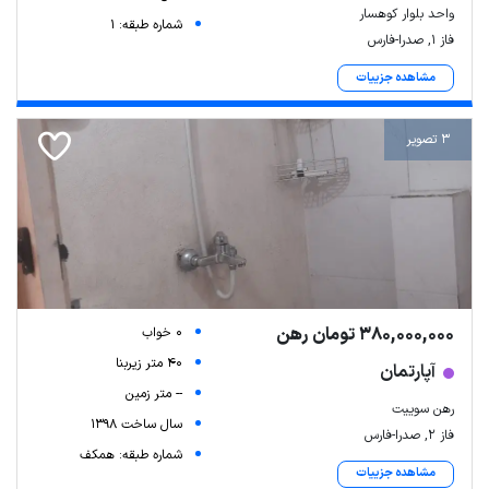
واحد بلوار کوهسار
شماره طبقه: 1
فاز ۱, صدرا-فارس
مشاهده جزییات
3 تصویر
380,000,000 تومان رهن
0 خواب
40 متر زیربنا
آپارتمان
-- متر زمین
رهن سوییت
سال ساخت 1398
فاز ۲, صدرا-فارس
شماره طبقه: همکف
مشاهده جزییات