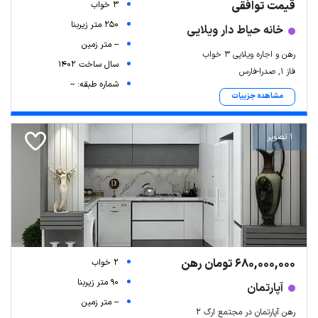
قیمت توافقی
3 خواب
250 متر زیربنا
خانه حیاط دار ویلایی
-- متر زمین
رهن و اجاره ویلایی 3 خواب
سال ساخت 1402
فاز ۱, صدرا-فارس
شماره طبقه: --
مشاهده جزییات
1 تصویر
680,000,000 تومان رهن
2 خواب
90 متر زیربنا
آپارتمان
-- متر زمین
رهن آپارتمان در مجتمع ارگ ۲