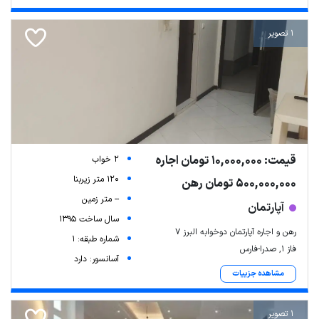
1 تصویر
قیمت: 10,000,000 تومان اجاره
2 خواب
120 متر زیربنا
500,000,000 تومان رهن
-- متر زمین
آپارتمان
سال ساخت 1395
رهن و اجاره آپارتمان دوخوابه البرز 7
شماره طبقه: 1
فاز ۱, صدرا-فارس
آسانسور: دارد
مشاهده جزییات
1 تصویر