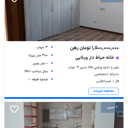
1,500,000,000 تومان رهن
3 خواب
300 متر زیربنا
خانه حیاط دار ویلایی
-- متر زمین
رهن و اجاره ویلایی ۱۶۵ متری ۳ خواب
سال ساخت 1401
باحیاط اختصاصی
شماره طبقه: --
فاز ۱, صدرا-فارس
مشاهده جزییات
2 تصویر