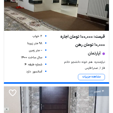
قیمت: 100,000 تومان اجاره
2 خواب
98 متر زیربنا
10,000 تومان رهن
-- متر زمین
آپارتمان
سال ساخت 1400
نیازمندیه. هم خونه دانشجو خانم
شماره طبقه: 4
فاز ۱, صدرا-فارس
آسانسور: دارد
مشاهده جزییات
4 تصویر