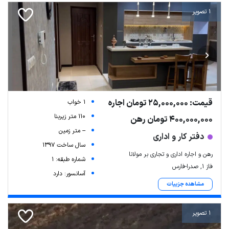
1 تصویر
قیمت: 25,000,000 تومان اجاره
1 خواب
110 متر زیربنا
400,000,000 تومان رهن
-- متر زمین
دفتر کار و اداری
سال ساخت 1397
رهن و اجاره اداری و تجاری بر مولانا
شماره طبقه: 1
فاز ۱, صدرا-فارس
آسانسور: دارد
مشاهده جزییات
1 تصویر