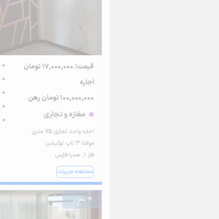
قیمت: 17,000,000 تومان
اجاره
100,000,000 تومان رهن
مغازه و تجاری
اجاره واحد تجاری 75 متری
مولانا 3 تاپ لوکیشن
فاز ۱, صدرا-فارس
مشاهده جزییات
4 تصویر