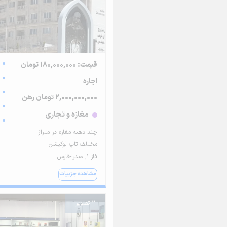
قیمت: 180,000,000 تومان
اجاره
2,000,000,000 تومان رهن
مغازه و تجاری
چند دهنه مغازه در متراژ
مختلف تاپ لوکیشن
فاز ۱, صدرا-فارس
مشاهده جزییات
2 تصویر