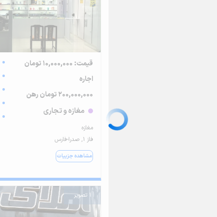
قیمت: 10,000,000 تومان
اجاره
200,000,000 تومان رهن
مغازه و تجاری
مغازه
فاز ۱, صدرا-فارس
مشاهده جزییات
1 تصویر