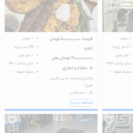
0 خواب
قیمت: 50,000,000 تومان
2 خواب
30 متر زیربنا
165 متر زیربنا
اجاره
-- متر زمین
-- متر زمین
600,000,000 تومان رهن
سال ساخت 1398
سال ساخت 1400
مغازه و تجاری
شماره طبقه: --
شماره طبقه: --
واگذاری مجموعه غذایی (فروش
فوری)
فاز ۱, صدرا-فارس
مشاهده جزییات
2 تصویر