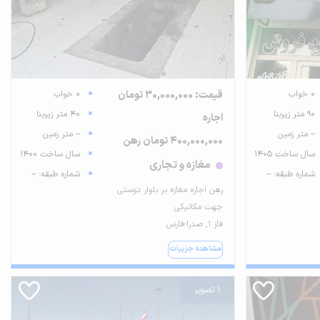
0 خواب
قیمت: 30,000,000 تومان
0 خواب
90 متر زیربنا
40 متر زیربنا
اجاره
-- متر زمین
-- متر زمین
400,000,000 تومان رهن
سال ساخت 1405
سال ساخت 1400
مغازه و تجاری
شماره طبقه: --
شماره طبقه: --
رهن اجاره مغازه بر بلوار دوستی
جهت مکانیکی
فاز ۱, صدرا-فارس
مشاهده جزییات
1 تصویر