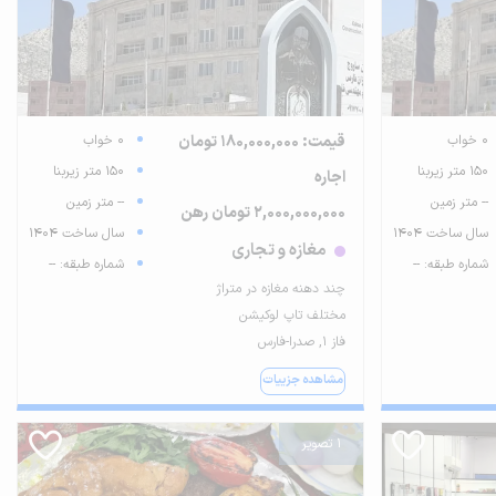
0 خواب
قیمت: 180,000,000 تومان
0 خواب
150 متر زیربنا
150 متر زیربنا
اجاره
-- متر زمین
-- متر زمین
2,000,000,000 تومان رهن
سال ساخت 1404
سال ساخت 1404
مغازه و تجاری
شماره طبقه: --
شماره طبقه: --
چند دهنه مغازه در متراژ
مختلف تاپ لوکیشن
فاز ۱, صدرا-فارس
مشاهده جزییات
1 تصویر