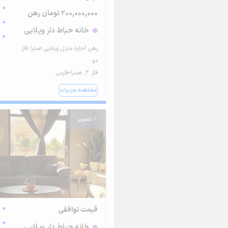
200,000,000 تومان رهن
خانه حیاط دار ویلایی
رهن اجاره منزل ویلایی صدرا فاز
دو
فاز ۲, صدرا-فارس
مشاهده جزییات
1 تصویر
قیمت توافقی
خانه حیاط دار ویلایی