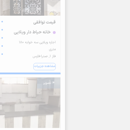
قیمت توافقی
خانه حیاط دار ویلایی
اجاره ویلایی سه خوابه ۱۸۰
متری
فاز ۱, صدرا-فارس
مشاهده جزییات
4 تصویر