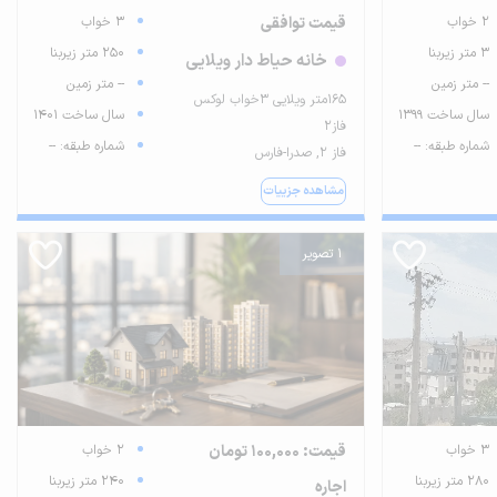
2 خواب
قیمت توافقی
3 خواب
3 متر زیربنا
250 متر زیربنا
خانه حیاط دار ویلایی
-- متر زمین
-- متر زمین
۱۶۵متر ویلایی ۳خواب لوکس
سال ساخت 1399
سال ساخت 1401
فاز۲
شماره طبقه: --
شماره طبقه: --
فاز ۲, صدرا-فارس
مشاهده جزییات
1 تصویر
3 خواب
قیمت: 100,000 تومان
2 خواب
280 متر زیربنا
240 متر زیربنا
اجاره