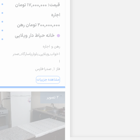
قیمت: 17,000,000 تومان
اجاره
200,000,000 تومان رهن
خانه حیاط دار ویلایی
رهن و اجاره
۱خواب_ویلایی_بلوارپاسارگاد_صدر
ا
فاز ۱, صدرا-فارس
مشاهده جزییات
2 تصویر