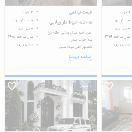
1 خواب
قیمت توافقی
3 خواب
60 متر زیربنا
1000 متر زیربنا
خانه حیاط دار ویلایی
-- متر زمین
-- متر زمین
رهن اجاره منزل ویلایی خانه باغ
سال ساخت 1394
سال ساخت 1405
سه خواب صدرا
شماره طبقه: --
شماره طبقه: --
باغشهر اهل بیت, شیراز
مشاهده جزییات
1 تصویر