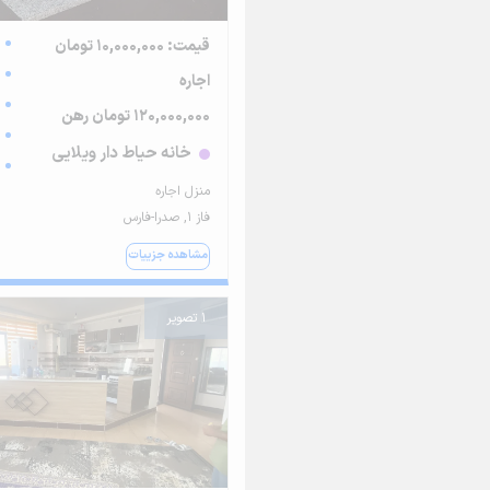
قیمت: 10,000,000 تومان
اجاره
120,000,000 تومان رهن
خانه حیاط دار ویلایی
منزل اجاره
فاز ۱, صدرا-فارس
مشاهده جزییات
1 تصویر