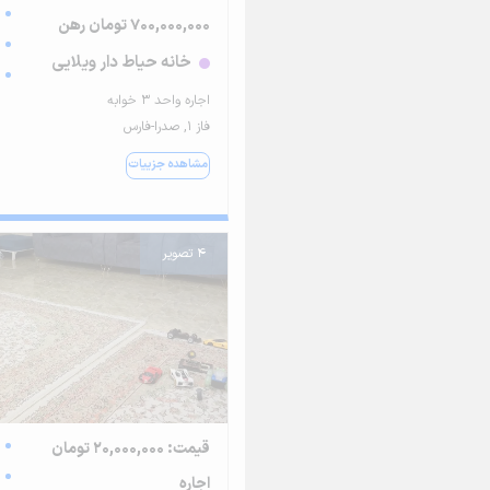
700,000,000 تومان رهن
خانه حیاط دار ویلایی
اجاره واحد ۳ خوابه
فاز ۱, صدرا-فارس
مشاهده جزییات
4 تصویر
قیمت: 20,000,000 تومان
اجاره