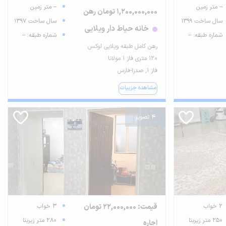
-- متر زمین
-- متر زمین
1,200,000,000 تومان رهن
سال ساخت 1399
سال ساخت 1397
خانه حیاط دار ویلایی
شماره طبقه: --
شماره طبقه: --
رهن کامل طبقه ویلایی لوکس
۱۲۰ متری فاز ۱ مولانا
فاز ۱, صدرا-فارس
مشاهده جزییات
4 تصویر
2 خواب
قیمت: 22,000,000 تومان
3 خواب
250 متر زیربنا
280 متر زیربنا
اجاره