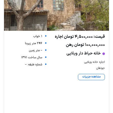
قیمت: 4,500,000 تومان اجاره
1 خواب
246 متر زیربنا
100,000,000 تومان رهن
-- متر زمین
خانه حیاط دار ویلایی
سال ساخت 1371
اجاره خانه ویلایی
شماره طبقه: --
جونقان
مشاهده جزییات