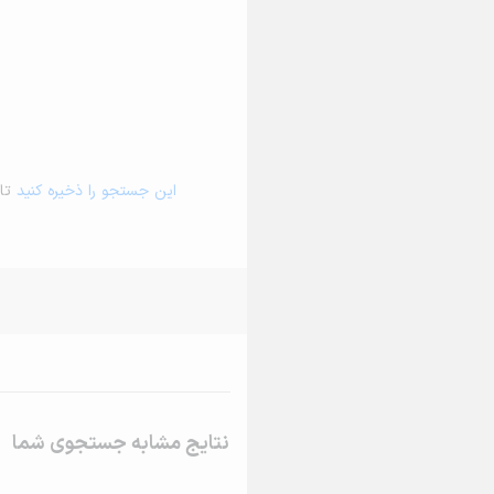
این جستجو را ذخیره کنید
تا 
نتایج مشابه جستجوی شما