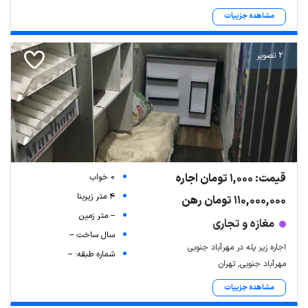
مشاهده جزییات
2 تصویر
قیمت: 1,000 تومان اجاره
0 خواب
4 متر زیربنا
110,000,000 تومان رهن
-- متر زمین
مغازه و تجاری
سال ساخت --
اجاره زیر پله در مهرآباد جنوبی
شماره طبقه: --
مهرآباد جنوبی, تهران
مشاهده جزییات