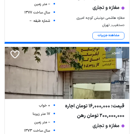
-- متر زمین
مغازه و تجاری
سال ساخت 1377
مغازه هاشمی دونبش کوچه امیری
شماره طبقه: --
دستغیب, تهران
مشاهده جزییات
2 تصویر
قیمت: 16,000,000 تومان اجاره
0 خواب
17 متر زیربنا
200,000,000 تومان رهن
-- متر زمین
مغازه و تجاری
سال ساخت 1373