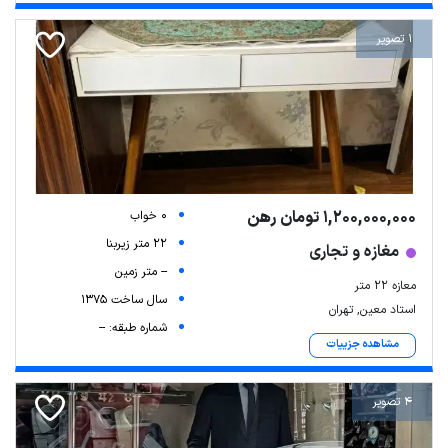
1 تصویر
1,200,000,000 تومان رهن
0 خواب
22 متر زیربنا
مغازه و تجاری
-- متر زمین
معازه ۲۲ متر
سال ساخت 1375
استاد معین, تهران
شماره طبقه: --
مشاهده جزییات
4 تصویر