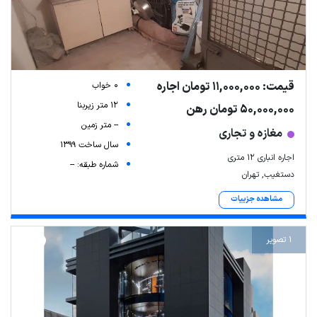
قیمت: 11,000,000 تومان اجاره
0 خواب
12 متر زیربنا
50,000,000 تومان رهن
-- متر زمین
مغازه و تجاری
سال ساخت 1399
اجاره انباری ۱۲ متری
شماره طبقه: --
دستغیب, تهران
مشاهده جزییات
1 تصویر