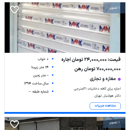
1 تصویر
قیمت: 24,000,000 تومان اجاره
0 خواب
14 متر زیربنا
700,000,000 تومان رهن
-- متر زمین
مغازه و تجاری
سال ساخت 1394
اجاره برای کافه دخانیات ۲۱مترجی
شماره طبقه: --
دکتر هوشیار, تهران
مشاهده جزییات
1 تصویر