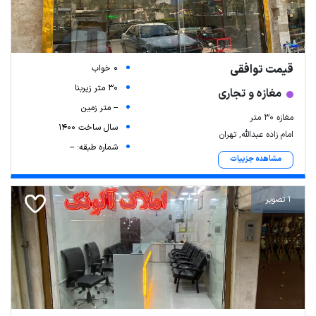
قیمت توافقی
0 خواب
30 متر زیربنا
مغازه و تجاری
-- متر زمین
مغازه ۳۰ متر
سال ساخت 1400
امام زاده عبدالله, تهران
شماره طبقه: --
مشاهده جزییات
1 تصویر