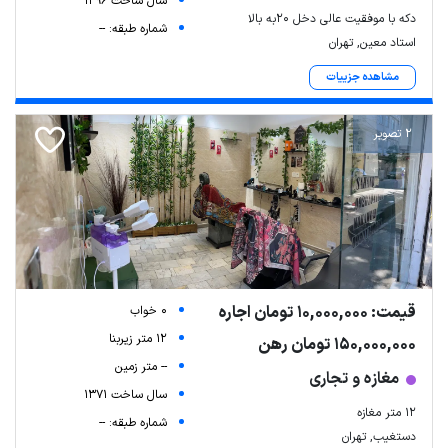
سال ساخت 1396
دکه با موفقیت عالی دخل 20به بالا
شماره طبقه: --
استاد معین, تهران
مشاهده جزییات
2 تصویر
قیمت: 10,000,000 تومان اجاره
0 خواب
12 متر زیربنا
150,000,000 تومان رهن
-- متر زمین
مغازه و تجاری
سال ساخت 1371
۱۲ متر مغازه
شماره طبقه: --
دستغیب, تهران