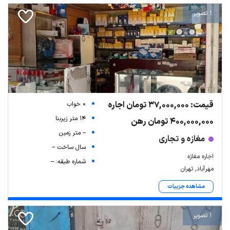
1 تصویر
قیمت: 37,000,000 تومان اجاره
0 خواب
14 متر زیربنا
400,000,000 تومان رهن
-- متر زمین
مغازه و تجاری
سال ساخت --
اجاره مغازه
شماره طبقه: --
مهرآباد, تهران
مشاهده جزییات
1 تصویر