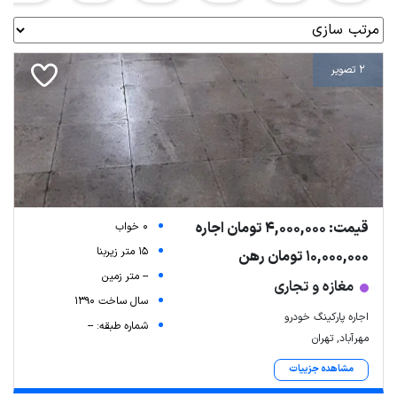
2 تصویر
قیمت: 4,000,000 تومان اجاره
0 خواب
15 متر زیربنا
10,000,000 تومان رهن
-- متر زمین
مغازه و تجاری
سال ساخت 1390
اجاره پارکینگ خودرو
شماره طبقه: --
مهرآباد, تهران
مشاهده جزییات