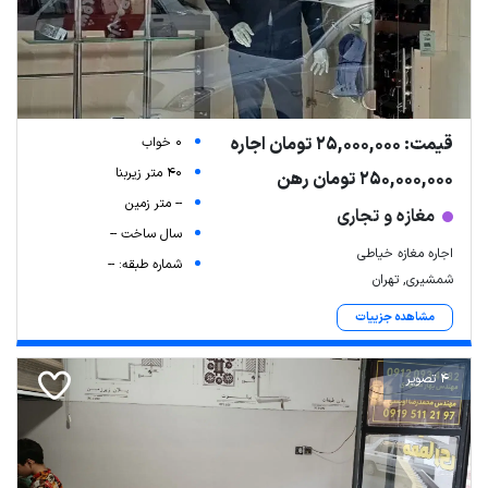
قیمت: 25,000,000 تومان اجاره
0 خواب
40 متر زیربنا
250,000,000 تومان رهن
-- متر زمین
مغازه و تجاری
سال ساخت --
اجاره مغازه خیاطی
شماره طبقه: --
شمشیری, تهران
مشاهده جزییات
4 تصویر