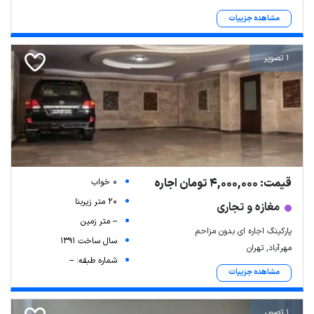
مشاهده جزییات
1 تصویر
قیمت: 4,000,000 تومان اجاره
0 خواب
20 متر زیربنا
مغازه و تجاری
-- متر زمین
پارکینگ اجاره ای بدون مزاحم
سال ساخت 1391
مهرآباد, تهران
شماره طبقه: --
مشاهده جزییات
1 تصویر