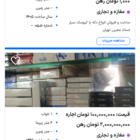
1,000 تومان رهن
-- متر زمین
مغازه و تجاری
سال ساخت 1405
ساخت و فروش انواع دکه یا کیوسک سیار
شماره طبقه: --
استاد معین, تهران
مشاهده جزییات
1 تصویر
Leaflet
| Map data ©
ariamarz.com
قیمت: 100,000,000 تومان اجاره
1 خواب
6 متر زیربنا
2,000,000,000 تومان رهن
-- متر زمین
مغازه و تجاری