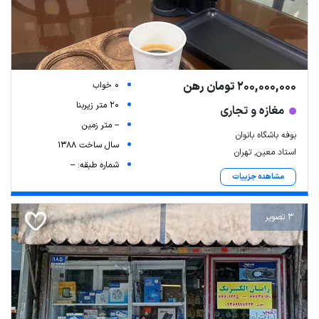
200,000,000 تومان رهن
0 خواب
20 متر زیربنا
مغازه و تجاری
-- متر زمین
بوفه باشگاه بانوان
سال ساخت 1388
استاد معین, تهران
شماره طبقه: --
مشاهده جزییات
3 تصویر