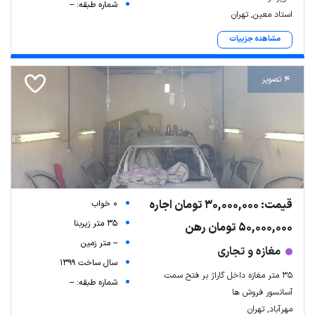
شماره طبقه: --
استاد معین, تهران
مشاهده جزییات
4 تصویر
قیمت: 30,000,000 تومان اجاره
0 خواب
35 متر زیربنا
50,000,000 تومان رهن
-- متر زمین
مغازه و تجاری
سال ساخت 1399
۳۵ متر مغازه داخل گاراژ بر فتح سمت
شماره طبقه: --
آسانسور فروش ها
مهرآباد, تهران