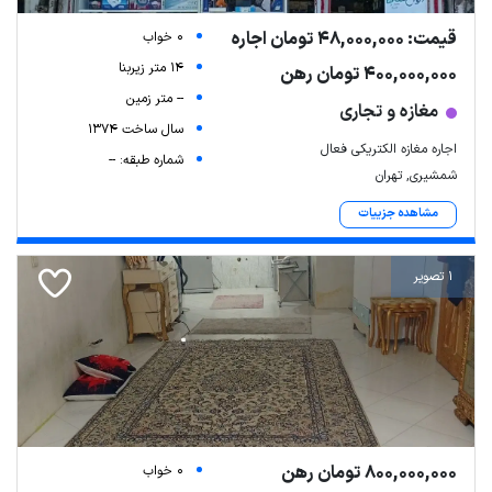
قیمت: 48,000,000 تومان اجاره
0 خواب
14 متر زیربنا
400,000,000 تومان رهن
-- متر زمین
مغازه و تجاری
سال ساخت 1374
اجاره مغازه الکتریکی فعال
شماره طبقه: --
شمشیری, تهران
مشاهده جزییات
1 تصویر
800,000,000 تومان رهن
0 خواب