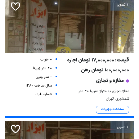
1 تصویر
قیمت: 17,000,000 تومان اجاره
0 خواب
40 متر زیربنا
100,000,000 تومان رهن
-- متر زمین
مغازه و تجاری
سال ساخت 1380
مغازه تجاری به متراژ تقریبا ۴۰ متر
شماره طبقه: --
شمشیری, تهران
مشاهده جزییات
1 تصویر