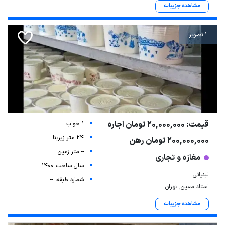
مشاهده جزییات
1 تصویر
قیمت: 20,000,000 تومان اجاره
1 خواب
24 متر زیربنا
200,000,000 تومان رهن
-- متر زمین
مغازه و تجاری
سال ساخت 1400
لبنیاتی
شماره طبقه: --
استاد معین, تهران
مشاهده جزییات