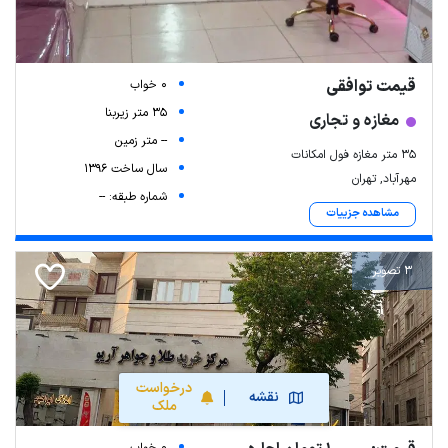
قیمت توافقی
0 خواب
35 متر زیربنا
مغازه و تجاری
-- متر زمین
35 متر مغازه فول امکانات
سال ساخت 1396
مهرآباد, تهران
شماره طبقه: --
مشاهده جزییات
3 تصویر
درخواست
نقشه
ملک
0 خواب