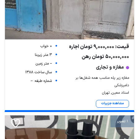
قیمت: 9,000,000 تومان اجاره
0 خواب
3 متر زیربنا
50,000,000 تومان رهن
-- متر زمین
مغازه و تجاری
سال ساخت 1388
مغازه زیر پله مناسب همه شغل‌ها بر
شماره طبقه: --
دامپزشکی
استاد معین, تهران
مشاهده جزییات
1 تصویر