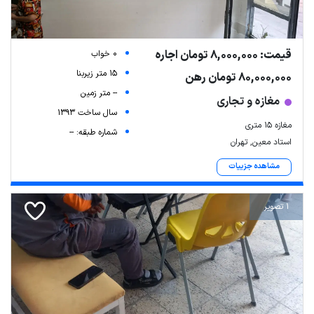
قیمت: 8,000,000 تومان اجاره
0 خواب
15 متر زیربنا
80,000,000 تومان رهن
-- متر زمین
مغازه و تجاری
سال ساخت 1393
مغازه 15 متری
شماره طبقه: --
استاد معین, تهران
مشاهده جزییات
1 تصویر