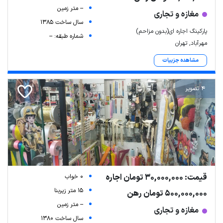
-- متر زمین
مغازه و تجاری
سال ساخت 1385
پارکینگ اجاره ای(بدون مزاحم)
شماره طبقه: --
مهرآباد, تهران
مشاهده جزییات
4 تصویر
قیمت: 30,000,000 تومان اجاره
0 خواب
15 متر زیربنا
500,000,000 تومان رهن
-- متر زمین
مغازه و تجاری
سال ساخت 1380