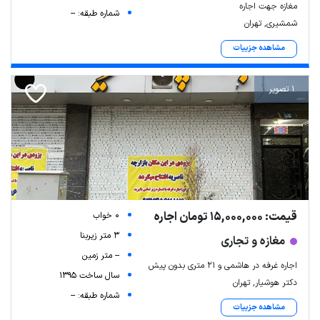
مغازه جهت اجاره
شماره طبقه: --
شمشیری, تهران
مشاهده جزییات
1 تصویر
قیمت: 15,000,000 تومان اجاره
0 خواب
3 متر زیربنا
مغازه و تجاری
-- متر زمین
اجاره غرفه در هاشمی و ۲۱ متری بدون پیش
سال ساخت 1395
دکتر هوشیار, تهران
شماره طبقه: --
مشاهده جزییات