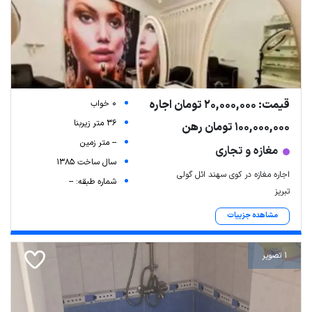
قیمت: 20,000,000 تومان اجاره
0 خواب
36 متر زیربنا
100,000,000 تومان رهن
-- متر زمین
مغازه و تجاری
سال ساخت 1385
اجاره مغازه در کوی سهند ائل گولی
شماره طبقه: --
تبریز
مشاهده جزییات
1 تصویر