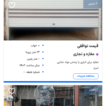
3 تصویر
قیمت توافقی
0 خواب
13 متر زیربنا
مغازه و تجاری
-- متر زمین
مغازه برای انباری یا پخش مواد غذایی
سال ساخت 1402
تبریز
شماره طبقه: --
مشاهده جزییات
1 تصویر