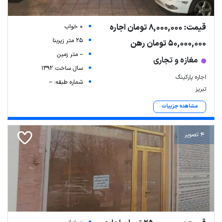
قیمت: 8,000,000 تومان اجاره
0 خواب
25 متر زیربنا
50,000,000 تومان رهن
-- متر زمین
مغازه و تجاری
سال ساخت 1392
اجاره پارکینگ
شماره طبقه: --
تبریز
مشاهده جزییات
4 تصویر