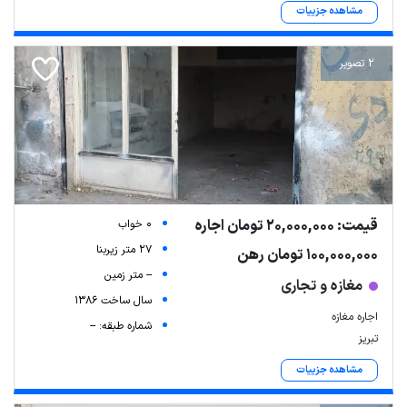
مشاهده جزییات
2 تصویر
قیمت: 20,000,000 تومان اجاره
0 خواب
27 متر زیربنا
100,000,000 تومان رهن
-- متر زمین
مغازه و تجاری
سال ساخت 1386
اجاره مغازه
شماره طبقه: --
تبریز
مشاهده جزییات