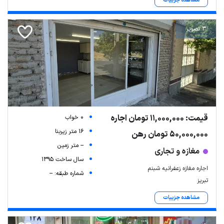
مشاهده جزییات
3 تصویر
قیمت: 11,000,000 تومان اجاره
0 خواب
16 متر زیربنا
50,000,000 تومان رهن
-- متر زمین
مغازه و تجاری
سال ساخت 1395
اجاره مغازه زعفرانیه شبنم
شماره طبقه: --
تبریز
مشاهده جزییات