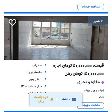
مشاهده جزییات
4 تصویر
قیمت: 50,000,000 تومان اجاره
0 خواب
50 متر زیربنا
150,000,000 تومان رهن
-- متر زمین
مغازه و تجاری
سال ساخت 1390
اجاره ورهن مغازه
شماره طبقه: --
تبریز
درخواست
نقشه
ملک
مشاهده جزییات