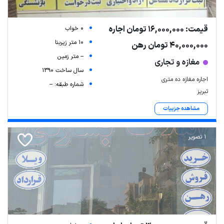
قیمت: 16,000,000 تومان اجاره
0 خواب
10 متر زیربنا
40,000,000 تومان رهن
-- متر زمین
مغازه و تجاری
سال ساخت 1390
اجاره مغازه ده متری
شماره طبقه: --
تبریز
مشاهده جزییات
1 تصویر