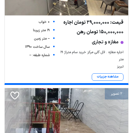
قیمت: 29,000,000 تومان اجاره
0 خواب
19 متر زیربنا
150,000,000 تومان رهن
-- متر زمین
مغازه و تجاری
سال ساخت 1390
اجاره مغازه . ائل گلی مرکز خرید سام متراژ ۱۹
شماره طبقه: --
متر
تبریز
Leaflet
| Map data ©
ariamarz.com
مشاهده جزییات
2 تصویر