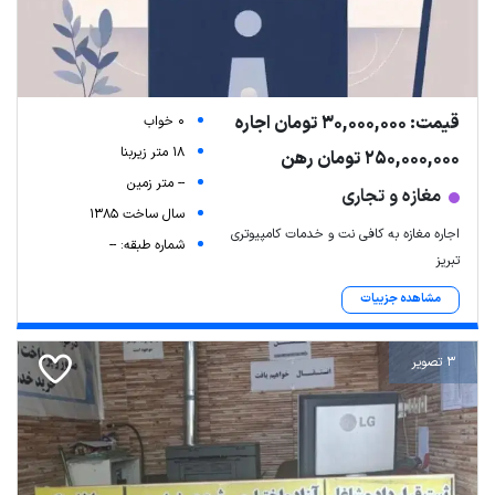
قیمت: 30,000,000 تومان اجاره
0 خواب
18 متر زیربنا
250,000,000 تومان رهن
-- متر زمین
مغازه و تجاری
سال ساخت 1385
اجاره مغازه به کافی نت و خدمات کامپیوتری
شماره طبقه: --
تبریز
مشاهده جزییات
3 تصویر