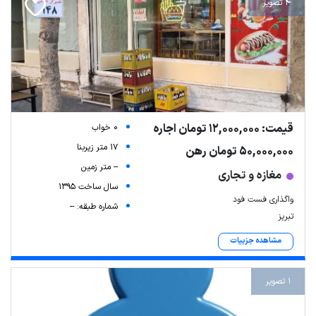
4 تصویر
قیمت: 12,000,000 تومان اجاره
0 خواب
17 متر زیربنا
50,000,000 تومان رهن
-- متر زمین
مغازه و تجاری
سال ساخت 1395
واگذاری فست فود
شماره طبقه: --
تبریز
مشاهده جزییات
1 تصویر