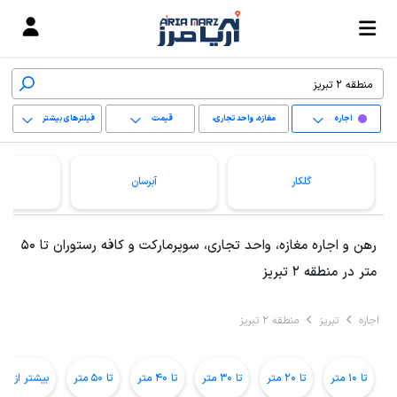
اجاره
مغازه، واحد تجاری،
قیمت
فیلترهای بیشتر
سوپرمارکت و کافه
+
رستوران
گلکار
آبرسان
−
پاک کردن محدوده
رهن و اجاره مغازه، واحد تجاری، سوپرمارکت و کافه رستوران تا 50
انتخابی
متر در منطقه 2 تبریز
اجاره
تبریز
منطقه 2 تبریز
تا 10 متر
تا 20 متر
تا 30 متر
تا 40 متر
تا 50 متر
بیشتر از 50 متر