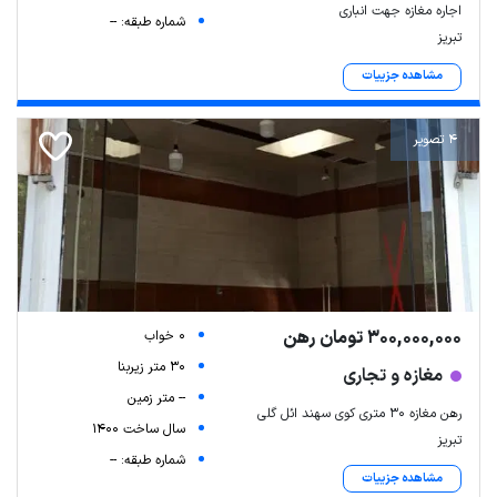
اجاره مغازه جهت انباری
شماره طبقه: --
تبریز
مشاهده جزییات
4 تصویر
300,000,000 تومان رهن
0 خواب
30 متر زیربنا
مغازه و تجاری
-- متر زمین
رهن مغازه ۳۰ متری کوی سهند ائل گلی
سال ساخت 1400
تبریز
شماره طبقه: --
مشاهده جزییات