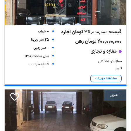
قیمت: 35,000,000 تومان اجاره
0 خواب
25 متر زیربنا
200,000,000 تومان رهن
-- متر زمین
مغازه و تجاری
سال ساخت 1390
مغازه در شاهگلی
شماره طبقه: --
تبریز
مشاهده جزییات
1 تصویر