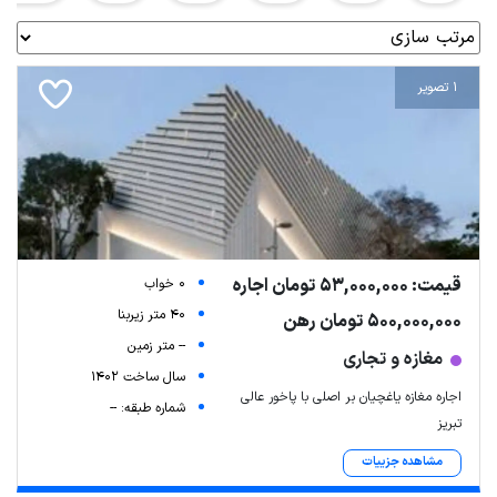
1 تصویر
قیمت: 53,000,000 تومان اجاره
0 خواب
40 متر زیربنا
500,000,000 تومان رهن
-- متر زمین
مغازه و تجاری
سال ساخت 1402
اجاره مغازه یاغچیان بر اصلی با پاخور عالی
شماره طبقه: --
تبریز
مشاهده جزییات