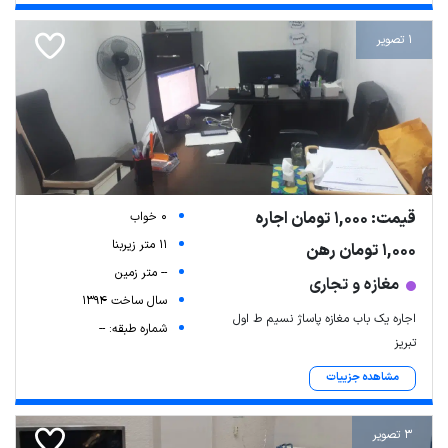
1 تصویر
قیمت: 1,000 تومان اجاره
0 خواب
11 متر زیربنا
1,000 تومان رهن
-- متر زمین
مغازه و تجاری
سال ساخت 1394
اجاره یک باب مغازه پاساژ نسیم ط اول
شماره طبقه: --
تبریز
مشاهده جزییات
3 تصویر