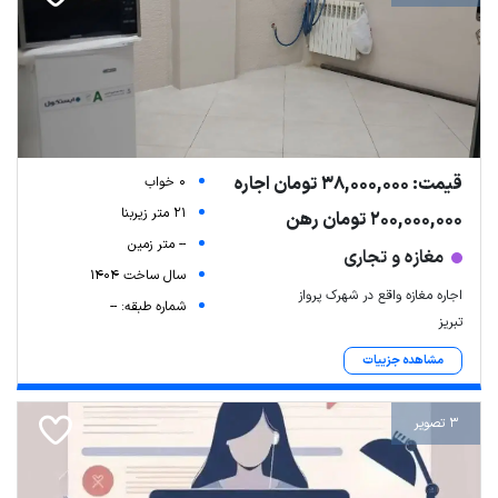
قیمت: 38,000,000 تومان اجاره
0 خواب
21 متر زیربنا
200,000,000 تومان رهن
-- متر زمین
مغازه و تجاری
سال ساخت 1404
اجاره مغازه واقع در شهرک پرواز
شماره طبقه: --
تبریز
مشاهده جزییات
3 تصویر