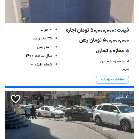
قیمت: 50,000,000 تومان اجاره
0 خواب
35 متر زیربنا
500,000,000 تومان رهن
-- متر زمین
مغازه و تجاری
سال ساخت 1400
اجاره مغازه یاغچیان
شماره طبقه: --
تبریز
مشاهده جزییات
2 تصویر