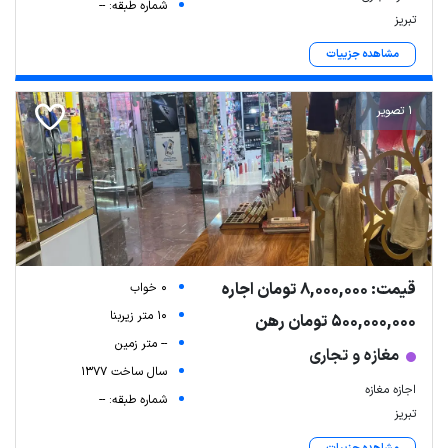
شماره طبقه: --
تبریز
مشاهده جزییات
1 تصویر
قیمت: 8,000,000 تومان اجاره
0 خواب
10 متر زیربنا
500,000,000 تومان رهن
-- متر زمین
مغازه و تجاری
سال ساخت 1377
اجازه مغازه
شماره طبقه: --
تبریز