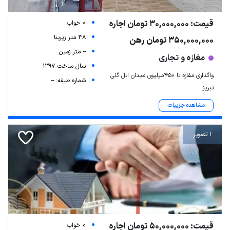
قیمت: 30,000,000 تومان اجاره
0 خواب
38 متر زیربنا
350,000,000 تومان رهن
-- متر زمین
مغازه و تجاری
سال ساخت 1397
واگذاری مفازه با ۴۵۰میلیون میدان ابل گلی
شماره طبقه: --
تبریز
مشاهده جزییات
1 تصویر
قیمت: 50,000,000 تومان اجاره
0 خواب