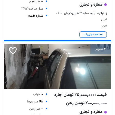
-- متر زمین
مغازه و تجاری
سال ساخت 1397
زعفرانیه اجاره مغازه 21متر برخیابان _ملک
شماره طبقه: --
نیلی
تبریز
مشاهده جزییات
4 تصویر
قیمت: 25,000,000 تومان اجاره
0 خواب
45 متر زیربنا
200,000,000 تومان رهن
-- متر زمین
مغازه و تجاری