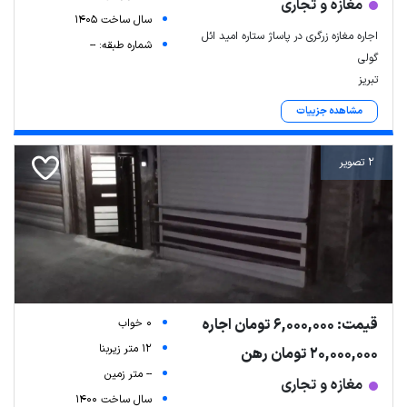
مغازه و تجاری
سال ساخت 1405
اجاره مغازه زرگری در پاساژ ستاره امید ائل
شماره طبقه: --
گولی
تبریز
مشاهده جزییات
2 تصویر
قیمت: 6,000,000 تومان اجاره
0 خواب
12 متر زیربنا
20,000,000 تومان رهن
-- متر زمین
مغازه و تجاری
سال ساخت 1400