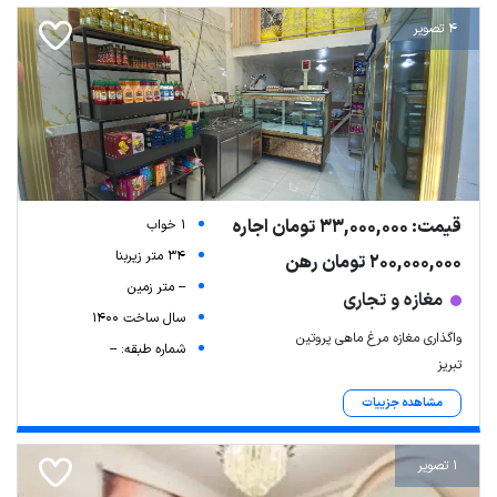
4 تصویر
قیمت: 33,000,000 تومان اجاره
1 خواب
34 متر زیربنا
200,000,000 تومان رهن
-- متر زمین
مغازه و تجاری
سال ساخت 1400
واگذاری مغازه مرغ ماهی پروتین
شماره طبقه: --
تبریز
مشاهده جزییات
1 تصویر