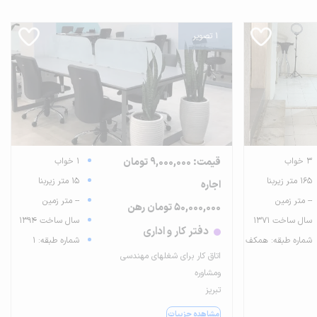
1 تصویر
3 خواب
قیمت: 9,000,000 تومان
1 خواب
165 متر زیربنا
15 متر زیربنا
اجاره
-- متر زمین
-- متر زمین
50,000,000 تومان رهن
سال ساخت 1371
سال ساخت 1394
دفتر کار و اداری
شماره طبقه: همکف
شماره طبقه: 1
اتاق کار برای شغلهای مهندسی
و‌مشاوره
تبریز
مشاهده جزییات