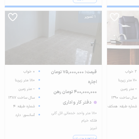
1 تصویر
2 خواب
قیمت: 75,000,000 تومان
0 خواب
70 متر زیربنا
180 متر زیربنا
اجاره
-- متر زمین
-- متر زمین
400,000,000 تومان رهن
سال ساخت 1390
سال ساخت 1387
دفتر کار و اداری
شماره طبقه: همکف
شماره طبقه: 4
۱۸۰ متر واحد خدماتی ائل گلی
آسانسور: دارد
فلکه خیام
تبریز
مشاهده جزییات