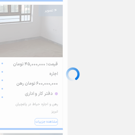
4 تصویر
قیمت: 45,000,000 تومان
اجاره
600,000,000 تومان رهن
دفتر کار و اداری
رهن و اجاره حیاط در یاغچیان
تبریز
مشاهده جزییات