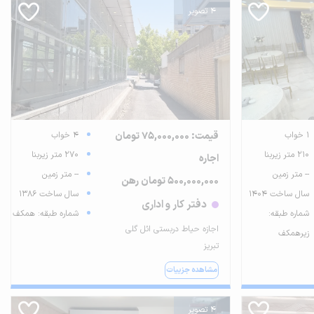
4 تصویر
1 خواب
قیمت: 75,000,000 تومان
4 خواب
210 متر زیربنا
270 متر زیربنا
اجاره
-- متر زمین
-- متر زمین
500,000,000 تومان رهن
سال ساخت 1404
سال ساخت 1386
دفتر کار و اداری
شماره طبقه:
شماره طبقه: همکف
اجازه حیاط دربستی ائل گلی
زیرهمکف
تبریز
مشاهده جزییات
4 تصویر