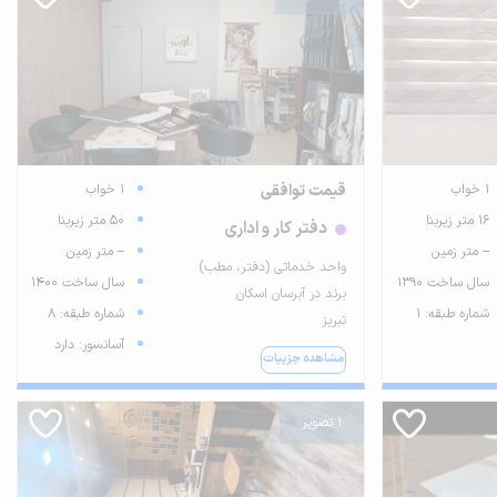
1 خواب
قیمت توافقی
1 خواب
16 متر زیربنا
50 متر زیربنا
دفتر کار و اداری
-- متر زمین
-- متر زمین
واحد خدماتی (دفتر، مطب)
سال ساخت 1390
سال ساخت 1400
برند در آبرسان اسکان
شماره طبقه: 1
شماره طبقه: 8
تبریز
آسانسور: دارد
مشاهده جزییات
1 تصویر