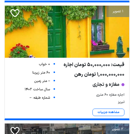
1 تصویر
قیمت: 50,000,000 تومان اجاره
0 خواب
60 متر زیربنا
1,000,000,000 تومان رهن
-- متر زمین
مغازه و تجاری
سال ساخت 1402
اجاره مغازه ۶۰ متری
شماره طبقه: --
تبریز
مشاهده جزییات
2 تصویر