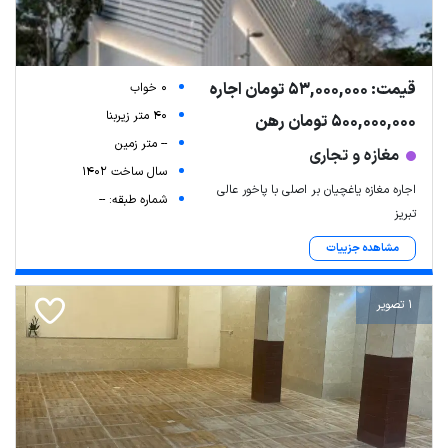
قیمت: 53,000,000 تومان اجاره
0 خواب
40 متر زیربنا
500,000,000 تومان رهن
-- متر زمین
مغازه و تجاری
سال ساخت 1402
اجاره مغازه یاغچیان بر اصلی با پاخور عالی
شماره طبقه: --
تبریز
مشاهده جزییات
1 تصویر