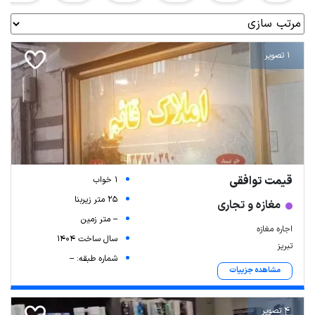
1 تصویر
قیمت توافقی
1 خواب
25 متر زیربنا
مغازه و تجاری
-- متر زمین
اجاره مغازه
سال ساخت 1404
تبریز
شماره طبقه: --
مشاهده جزییات
4 تصویر