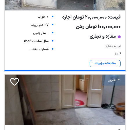
قیمت: 20,000,000 تومان اجاره
0 خواب
27 متر زیربنا
100,000,000 تومان رهن
-- متر زمین
مغازه و تجاری
سال ساخت 1386
اجاره مغازه
شماره طبقه: --
تبریز
مشاهده جزییات
Leaflet
| Map data ©
ariamarz.com
4 تصویر