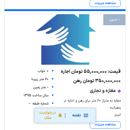
مشاهده جزییات
1 تصویر
قیمت: 55,000,000 تومان اجاره
0 خواب
60 متر زیربنا
350,000,000 تومان رهن
-- متر زمین
مغازه و تجاری
سال ساخت 1375
مغازه به متراژ ۶۰ متر برای رهن و اجاره در
شماره طبقه: --
زعفرانیه
درخواست
تبریز
نقشه
ملک
مشاهده جزییات