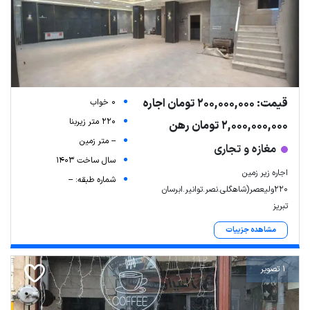
قیمت: 200,000,000 تومان اجاره
0 خواب
220 متر زیربنا
2,000,000,000 تومان رهن
-- متر زمین
مغازه و تجاری
سال ساخت 1403
اجاره زیر زمین
شماره طبقه: --
۲۲۰ولیعصر(شاهگلی.نصر.توانیر.ابرسان
تبریز
مشاهده جزییات
1 تصویر