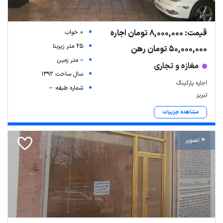
قیمت: 8,000,000 تومان اجاره
0 خواب
25 متر زیربنا
50,000,000 تومان رهن
-- متر زمین
مغازه و تجاری
سال ساخت 1392
اجاره پارکینگ
شماره طبقه: --
تبریز
مشاهده جزییات
4 تصویر