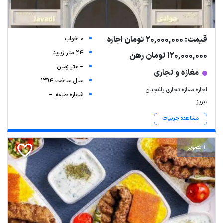
قیمت: 20,000,000 تومان اجاره
0 خواب
24 متر زیربنا
120,000,000 تومان رهن
-- متر زمین
مغازه و تجاری
سال ساخت 1394
اجاره مغازه تجاری یاغچیان
شماره طبقه: --
تبریز
مشاهده جزییات
1 تصویر