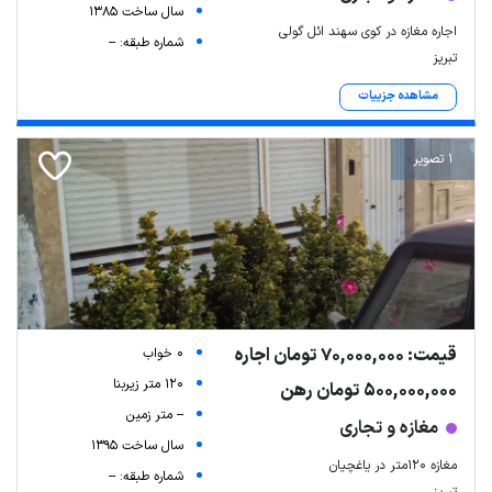
سال ساخت 1385
اجاره مغازه در کوی سهند ائل گولی
شماره طبقه: --
تبریز
مشاهده جزییات
1 تصویر
قیمت: 70,000,000 تومان اجاره
0 خواب
120 متر زیربنا
500,000,000 تومان رهن
-- متر زمین
مغازه و تجاری
سال ساخت 1395
مغازه ۱۲۰متر در یاغچیان
شماره طبقه: --
تبریز