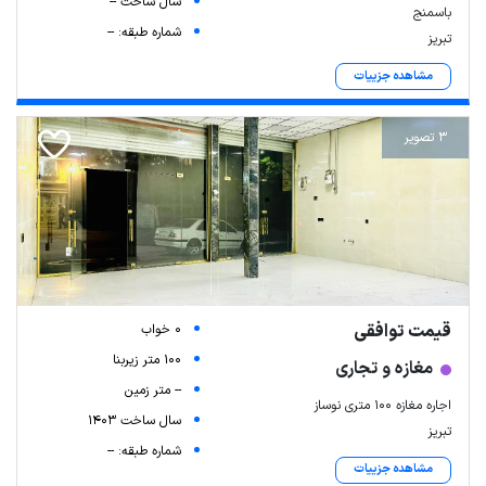
سال ساخت --
باسمنج
شماره طبقه: --
تبریز
مشاهده جزییات
3 تصویر
قیمت توافقی
0 خواب
100 متر زیربنا
مغازه و تجاری
-- متر زمین
اجاره مغازه ۱۰۰ متری نوساز
سال ساخت 1403
تبریز
شماره طبقه: --
مشاهده جزییات