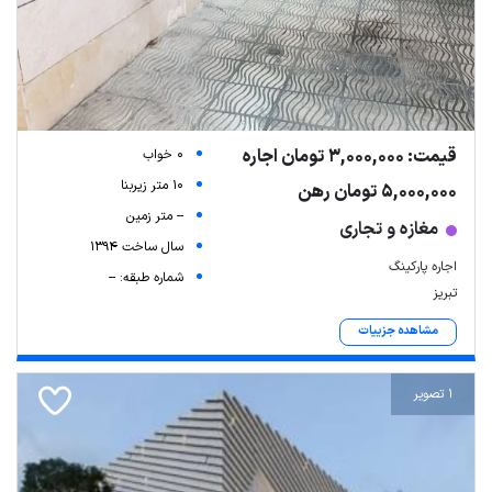
قیمت: 3,000,000 تومان اجاره
0 خواب
10 متر زیربنا
5,000,000 تومان رهن
-- متر زمین
مغازه و تجاری
سال ساخت 1394
اجاره پارکینگ
شماره طبقه: --
تبریز
مشاهده جزییات
1 تصویر