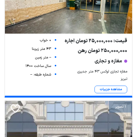
قیمت: 25,000,000 تومان اجاره
0 خواب
43 متر زیربنا
250,000,000 تومان رهن
-- متر زمین
مغازه و تجاری
سال ساخت 1400
مغازه تجاری لوکس ۴۳ متر جدیری
شماره طبقه: --
تبریز
مشاهده جزییات
1 تصویر