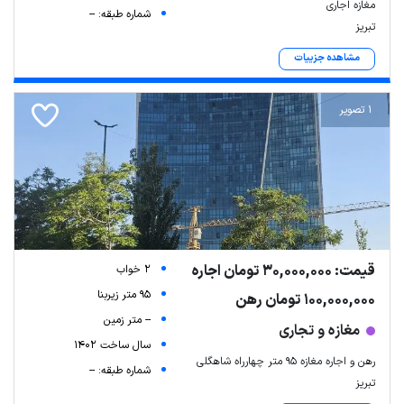
مغازه اجاری
شماره طبقه: --
تبریز
مشاهده جزییات
1 تصویر
قیمت: 30,000,000 تومان اجاره
2 خواب
95 متر زیربنا
100,000,000 تومان رهن
-- متر زمین
مغازه و تجاری
سال ساخت 1402
رهن و اجاره مغازه ۹۵ متر چهارراه شاهگلی
شماره طبقه: --
تبریز