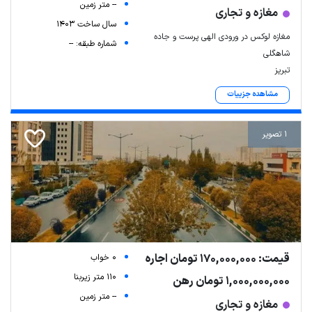
-- متر زمین
مغازه و تجاری
سال ساخت 1403
مغازه لوکس در ورودی الهی پرست و جاده
شماره طبقه: --
شاهگلی
تبریز
مشاهده جزییات
1 تصویر
قیمت: 170,000,000 تومان اجاره
0 خواب
110 متر زیربنا
1,000,000,000 تومان رهن
-- متر زمین
مغازه و تجاری