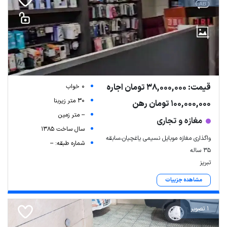
قیمت: 38,000,000 تومان اجاره
0 خواب
30 متر زیربنا
100,000,000 تومان رهن
-- متر زمین
مغازه و تجاری
سال ساخت 1385
واگذاری مغازه موبایل نسیمی یاغچیان،سابقه
شماره طبقه: --
35 ساله
تبریز
مشاهده جزییات
1 تصویر