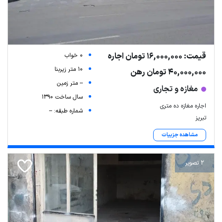
قیمت: 16,000,000 تومان اجاره
0 خواب
10 متر زیربنا
40,000,000 تومان رهن
-- متر زمین
مغازه و تجاری
سال ساخت 1390
اجاره مغازه ده متری
شماره طبقه: --
تبریز
مشاهده جزییات
2 تصویر