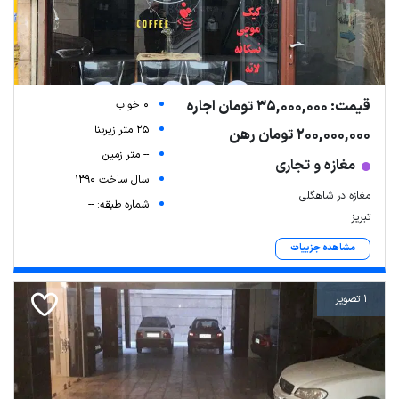
قیمت: 35,000,000 تومان اجاره
0 خواب
25 متر زیربنا
200,000,000 تومان رهن
-- متر زمین
مغازه و تجاری
سال ساخت 1390
مغازه در شاهگلی
شماره طبقه: --
تبریز
مشاهده جزییات
1 تصویر