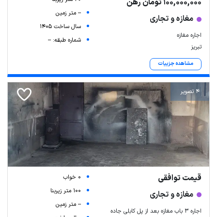
100,000,000 تومان رهن
-- متر زمین
مغازه و تجاری
سال ساخت 1405
اجاره مغازه
شماره طبقه: --
تبریز
مشاهده جزییات
4 تصویر
قیمت توافقی
0 خواب
100 متر زیربنا
مغازه و تجاری
-- متر زمین
اجاره 3 باب مغازه بعد از پل کابلی جاده