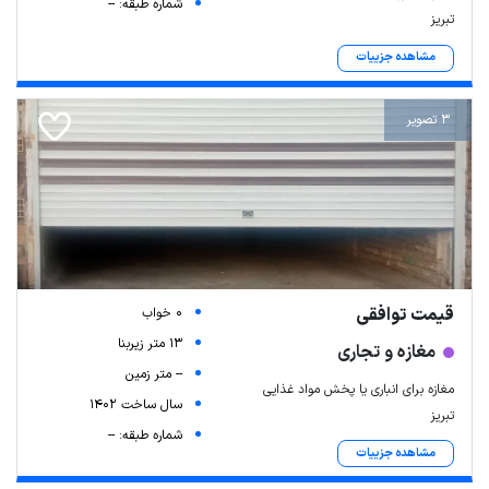
شماره طبقه: --
تبریز
مشاهده جزییات
3 تصویر
قیمت توافقی
0 خواب
13 متر زیربنا
مغازه و تجاری
-- متر زمین
مغازه برای انباری یا پخش مواد غذایی
سال ساخت 1402
تبریز
شماره طبقه: --
مشاهده جزییات