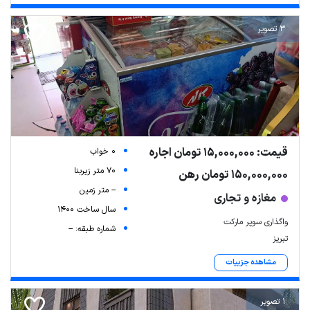
3 تصویر
قیمت: 15,000,000 تومان اجاره
0 خواب
70 متر زیربنا
150,000,000 تومان رهن
-- متر زمین
مغازه و تجاری
سال ساخت 1400
واگذاری سوپر مارکت
شماره طبقه: --
تبریز
مشاهده جزییات
1 تصویر