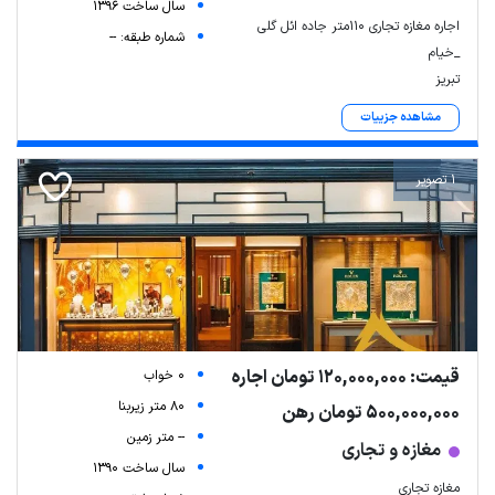
سال ساخت 1396
اجاره مغازه تجاری 110متر جاده ائل گلی
شماره طبقه: --
_خیام
تبریز
مشاهده جزییات
1 تصویر
قیمت: 120,000,000 تومان اجاره
0 خواب
80 متر زیربنا
500,000,000 تومان رهن
-- متر زمین
مغازه و تجاری
سال ساخت 1390
مغازه تجاری