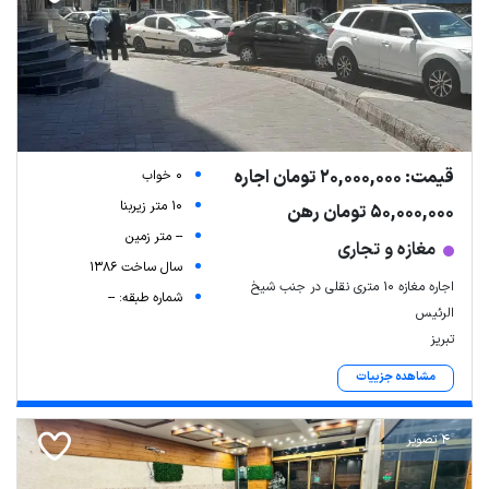
قیمت: 20,000,000 تومان اجاره
0 خواب
10 متر زیربنا
50,000,000 تومان رهن
-- متر زمین
مغازه و تجاری
سال ساخت 1386
اجاره مغازه 10 متری نقلی در جنب شیخ
شماره طبقه: --
الرئیس
تبریز
مشاهده جزییات
4 تصویر