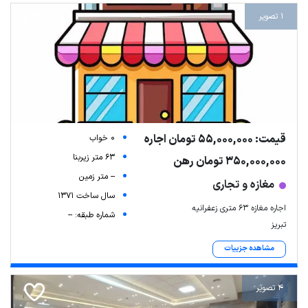
1 تصویر
قیمت: 55,000,000 تومان اجاره
0 خواب
63 متر زیربنا
350,000,000 تومان رهن
-- متر زمین
مغازه و تجاری
سال ساخت 1371
اجاره مغازه ۶۳ متری زعفرانیه
شماره طبقه: --
تبریز
مشاهده جزییات
4 تصویر