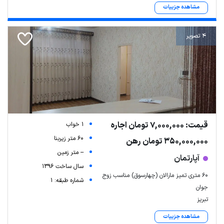
مشاهده جزییات
4 تصویر
قیمت: 7,000,000 تومان اجاره
1 خواب
60 متر زیربنا
350,000,000 تومان رهن
-- متر زمین
آپارتمان
سال ساخت 1396
۶۰ متری تمیز مارالان (چهارسوق) مناسب زوج
شماره طبقه: 1
جوان
تبریز
مشاهده جزییات