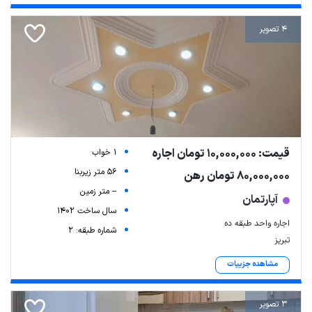
4 تصویر
قیمت: 10,000,000 تومان اجاره
1 خواب
56 متر زیربنا
80,000,000 تومان رهن
-- متر زمین
آپارتمان
سال ساخت 1402
اجاره واحد طبقه ده
شماره طبقه: 2
تبریز
مشاهده جزییات
3 تصویر