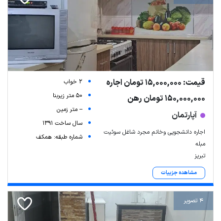
قیمت: 15,000,000 تومان اجاره
2 خواب
50 متر زیربنا
150,000,000 تومان رهن
-- متر زمین
آپارتمان
سال ساخت 1391
اجاره دانشجویی وخانم مجرد شاغل سوئیت
شماره طبقه: همکف
مبله
تبریز
مشاهده جزییات
4 تصویر