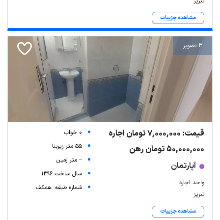
تبریز
مشاهده جزییات
3 تصویر
قیمت: 7,000,000 تومان اجاره
0 خواب
55 متر زیربنا
50,000,000 تومان رهن
-- متر زمین
آپارتمان
سال ساخت 1396
واحد اجاره
شماره طبقه: همکف
تبریز
مشاهده جزییات