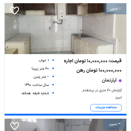
1 تصویر
قیمت: 10,000,000 تومان اجاره
1 خواب
60 متر زیربنا
100,000,000 تومان رهن
-- متر زمین
آپارتمان
سال ساخت 1390
آپارتمان ۶۰ متری در پیشقدم
شماره طبقه: همکف
تبریز
مشاهده جزییات
3 تصویر