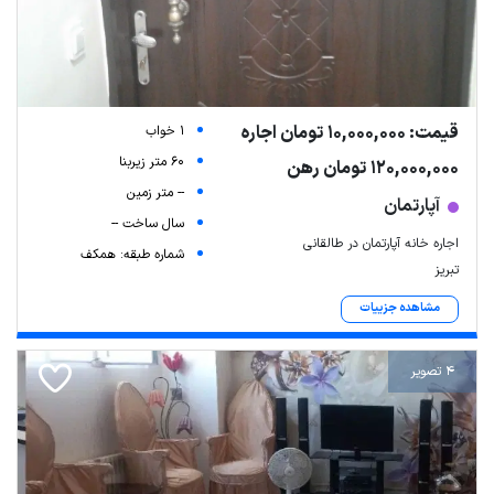
قیمت: 10,000,000 تومان اجاره
1 خواب
60 متر زیربنا
120,000,000 تومان رهن
-- متر زمین
آپارتمان
سال ساخت --
اجاره خانه آپارتمان در طالقانی
شماره طبقه: همکف
تبریز
مشاهده جزییات
4 تصویر