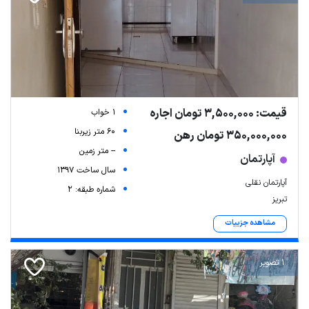
قیمت: 3,500,000 تومان اجاره
1 خواب
60 متر زیربنا
350,000,000 تومان رهن
-- متر زمین
آپارتمان
سال ساخت 1397
آپارتمان نقلی
شماره طبقه: 2
تبریز
مشاهده جزییات
1 تصویر