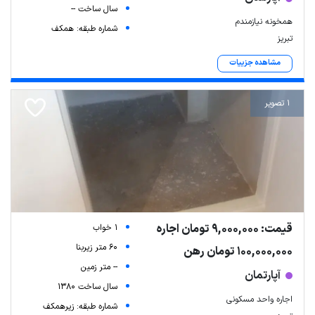
سال ساخت --
همخونه نیازمندم
شماره طبقه: همکف
تبریز
مشاهده جزییات
1 تصویر
قیمت: 9,000,000 تومان اجاره
1 خواب
60 متر زیربنا
100,000,000 تومان رهن
-- متر زمین
آپارتمان
سال ساخت 1380
اجاره واحد مسکونی
شماره طبقه: زیرهمکف