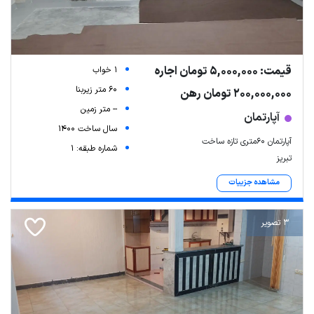
قیمت: 5,000,000 تومان اجاره
1 خواب
60 متر زیربنا
200,000,000 تومان رهن
-- متر زمین
آپارتمان
سال ساخت 1400
آپارتمان ۶۰متری تازه ساخت
شماره طبقه: 1
تبریز
Leaflet
| Map data ©
ariamarz.com
مشاهده جزییات
3 تصویر