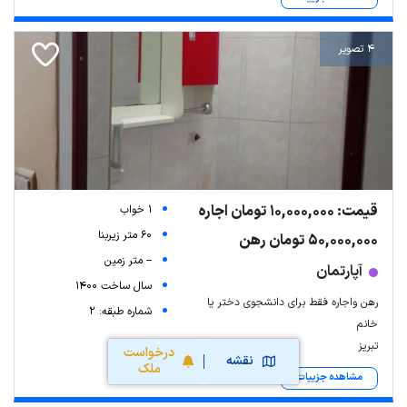
4 تصویر
قیمت: 10,000,000 تومان اجاره
1 خواب
60 متر زیربنا
50,000,000 تومان رهن
-- متر زمین
آپارتمان
سال ساخت 1400
رهن واجاره فقط برای دانشجوی دختر یا
شماره طبقه: 2
خانم
تبریز
درخواست
نقشه
ملک
مشاهده جزییات