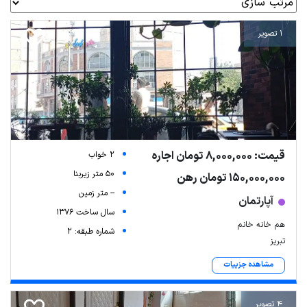
1 تصویر
قیمت: 8,000,000 تومان اجاره
2 خواب
50 متر زیربنا
150,000,000 تومان رهن
-- متر زمین
آپارتمان
سال ساخت 1376
هم خانه خانم
شماره طبقه: 2
تبریز
مشاهده جزییات
4 تصویر