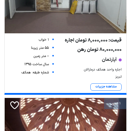
قیمت: 8,000,000 تومان اجاره
1 خواب
55 متر زیربنا
80,000,000 تومان رهن
-- متر زمین
آپارتمان
سال ساخت 1395
اجاره واحد همکف درمارالان
شماره طبقه: همکف
تبریز
مشاهده جزییات
1 تصویر