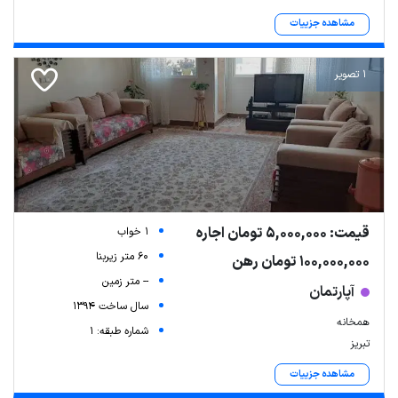
مشاهده جزییات
1 تصویر
قیمت: 5,000,000 تومان اجاره
1 خواب
60 متر زیربنا
100,000,000 تومان رهن
-- متر زمین
آپارتمان
سال ساخت 1394
همخانه
شماره طبقه: 1
تبریز
مشاهده جزییات