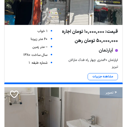
قیمت: 10,000,000 تومان اجاره
1 خواب
60 متر زیربنا
50,000,000 تومان رهن
-- متر زمین
آپارتمان
سال ساخت 1380
اپارتمان ۶۰متری چهار راه فدک مارالان
شماره طبقه: 1
تبریز
مشاهده جزییات
4 تصویر