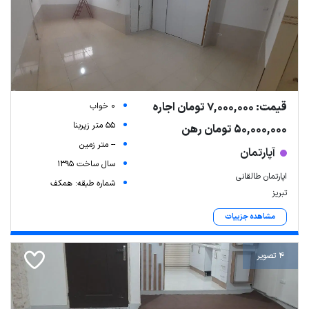
قیمت: 7,000,000 تومان اجاره
0 خواب
55 متر زیربنا
50,000,000 تومان رهن
-- متر زمین
آپارتمان
سال ساخت 1395
اپارتمان طالقانی
شماره طبقه: همکف
تبریز
مشاهده جزییات
4 تصویر