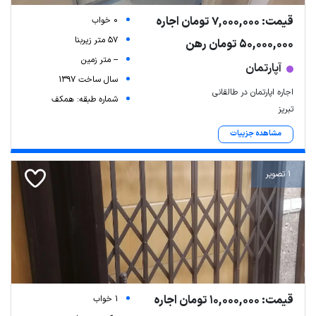
قیمت: 7,000,000 تومان اجاره
0 خواب
57 متر زیربنا
50,000,000 تومان رهن
-- متر زمین
آپارتمان
سال ساخت 1397
اجاره اپارتمان در طالقانی
شماره طبقه: همکف
تبریز
مشاهده جزییات
1 تصویر
قیمت: 10,000,000 تومان اجاره
1 خواب