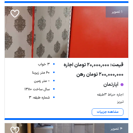
1 تصویر
قیمت: 20,000,000 تومان اجاره
3 خواب
60 متر زیربنا
200,000,000 تومان رهن
-- متر زمین
آپارتمان
سال ساخت 1380
اجاره حیاط ۳طبقه
شماره طبقه: 3
تبریز
مشاهده جزییات
4 تصویر