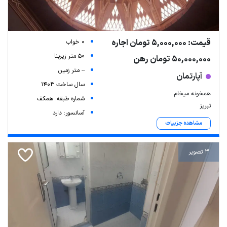
قیمت: 5,000,000 تومان اجاره
0 خواب
50 متر زیربنا
50,000,000 تومان رهن
-- متر زمین
آپارتمان
سال ساخت 1403
همخونه میخام
شماره طبقه: همکف
تبریز
آسانسور: دارد
مشاهده جزییات
3 تصویر