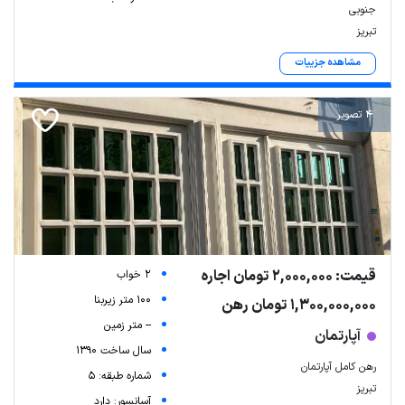
جنوبی
تبریز
مشاهده جزییات
4 تصویر
قیمت: 2,000,000 تومان اجاره
2 خواب
100 متر زیربنا
1,300,000,000 تومان رهن
-- متر زمین
آپارتمان
سال ساخت 1390
رهن کامل آپارتمان
شماره طبقه: 5
تبریز
آسانسور: دارد