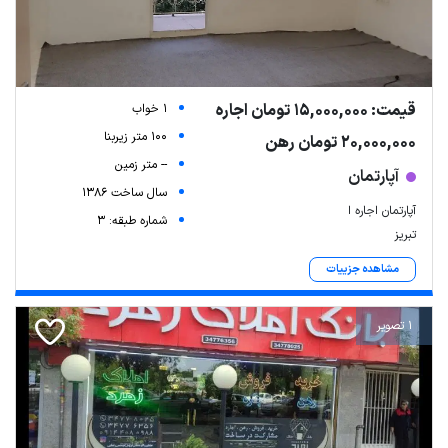
قیمت: 15,000,000 تومان اجاره
1 خواب
100 متر زیربنا
20,000,000 تومان رهن
-- متر زمین
آپارتمان
سال ساخت 1386
آپارتمان اجاره ا
شماره طبقه: 3
تبریز
مشاهده جزییات
1 تصویر