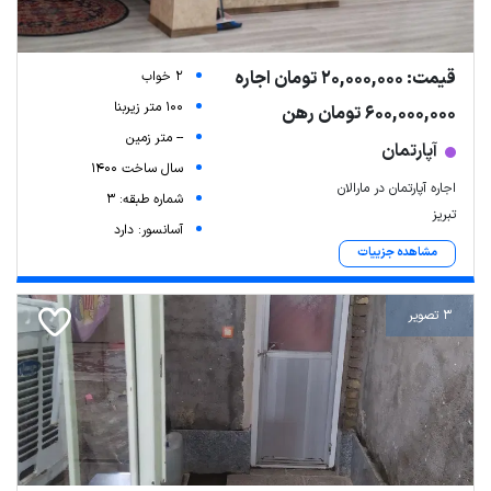
قیمت: 20,000,000 تومان اجاره
2 خواب
100 متر زیربنا
600,000,000 تومان رهن
-- متر زمین
آپارتمان
سال ساخت 1400
اجاره آپارتمان در مارالان
شماره طبقه: 3
تبریز
آسانسور: دارد
مشاهده جزییات
3 تصویر