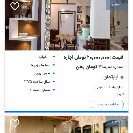
1 تصویر
قیمت: 20,000,000 تومان اجاره
1 خواب
100 متر زیربنا
300,000,000 تومان رهن
-- متر زمین
آپارتمان
سال ساخت 1375
اجاره واحد مسکونی
شماره طبقه: 1
تبریز
مشاهده جزییات
1 تصویر