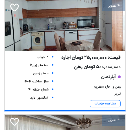
4 تصویر
قیمت: 25,000,000 تومان اجاره
2 خواب
100 متر زیربنا
500,000,000 تومان رهن
-- متر زمین
آپارتمان
سال ساخت 1404
رهن و اجاره منظریه
شماره طبقه: 4
تبریز
آسانسور: دارد
مشاهده جزییات
4 تصویر