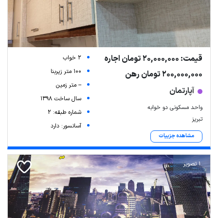
قیمت: 20,000,000 تومان اجاره
2 خواب
100 متر زیربنا
200,000,000 تومان رهن
-- متر زمین
آپارتمان
سال ساخت 1398
واحد مسکونی دو خوابه
شماره طبقه: 2
تبریز
آسانسور: دارد
مشاهده جزییات
1 تصویر