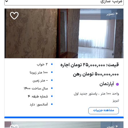
4 تصویر
قیمت: 25,000,000 تومان اجاره
2 خواب
100 متر زیربنا
500,000,000 تومان رهن
-- متر زمین
آپارتمان
سال ساخت 1400
واحد ۱۰۰ متر ، پاستور جدید اول
شماره طبقه: 4
تبریز
آسانسور: دارد
مشاهده جزییات
4 تصویر