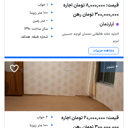
قیمت: 8,000,000 تومان اجاره
1 خواب
100 متر زیربنا
300,000,000 تومان رهن
-- متر زمین
آپارتمان
سال ساخت 1390
ااجاره خانه طالقانی دمندان کوچه حسینی
شماره طبقه: همکف
تبریز
مشاهده جزییات
4 تصویر
Leaflet
| Map data ©
ariamarz.com
قیمت: 20,000,000 تومان اجاره
2 خواب
100 متر زیربنا
300,000,000 تومان رهن