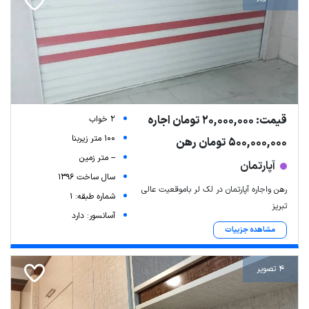
قیمت: 20,000,000 تومان اجاره
2 خواب
100 متر زیربنا
500,000,000 تومان رهن
-- متر زمین
آپارتمان
سال ساخت 1396
رهن واجاره آپارتمان در لک لر باموقعیت عالی
شماره طبقه: 1
تبریز
آسانسور: دارد
مشاهده جزییات
4 تصویر