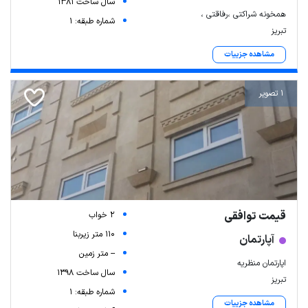
سال ساخت 1381
همخونه شراکتی ،رفاقتی ،
شماره طبقه: 1
تبریز
مشاهده جزییات
1 تصویر
قیمت توافقی
2 خواب
110 متر زیربنا
آپارتمان
-- متر زمین
اپارتمان منظریه
سال ساخت 1398
تبریز
شماره طبقه: 1
مشاهده جزییات