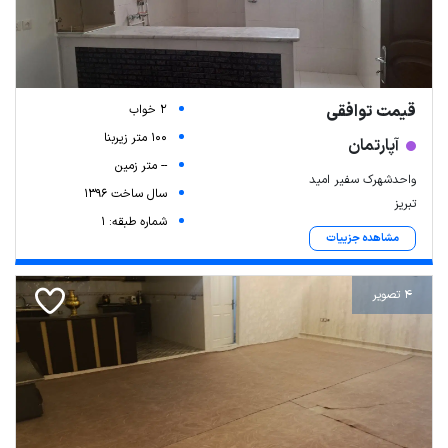
قیمت توافقی
2 خواب
100 متر زیربنا
آپارتمان
-- متر زمین
واحدشهرک سفیر امید
سال ساخت 1396
تبریز
شماره طبقه: 1
مشاهده جزییات
4 تصویر