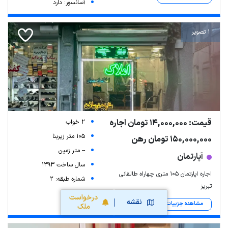
آسانسور: دارد
1 تصویر
قیمت: 14,000,000 تومان اجاره
2 خواب
105 متر زیربنا
150,000,000 تومان رهن
-- متر زمین
آپارتمان
سال ساخت 1393
اجاره اپارتمان ۱۰۵ متری چهاراه طالقانی
شماره طبقه: 2
تبریز
درخواست
نقشه
مشاهده جزییات
ملک