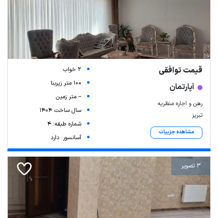
قیمت توافقی
2 خواب
100 متر زیربنا
آپارتمان
-- متر زمین
رهن و اجاره منظریه
سال ساخت 1404
تبریز
شماره طبقه: 4
مشاهده جزییات
آسانسور: دارد
3 تصویر