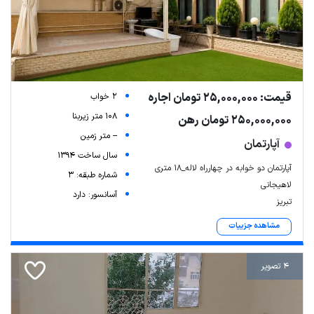
قیمت: 25,000,000 تومان اجاره
2 خواب
108 متر زیربنا
250,000,000 تومان رهن
-- متر زمین
آپارتمان
سال ساخت 1394
آپارتمان دو خوابه در چهارراه لاله_۱۸ متری
شماره طبقه: 3
لاهیجانی
آسانسور: دارد
تبریز
مشاهده جزییات
4 تصویر