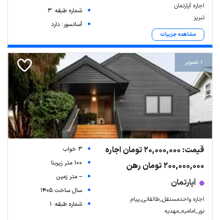
اجاره آپارتمان
شماره طبقه: 3
تبریز
آسانسور: دارد
مشاهده جزییات
1 تصویر
قیمت: 20,000,000 تومان اجاره
3 خواب
100 متر زیربنا
200,000,000 تومان رهن
-- متر زمین
آپارتمان
سال ساخت 1405
اجاره واحدمستقل_طالقانی_پیام
شماره طبقه: 1
نور_امامیه_مهدیه