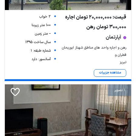
قیمت: 20,000,000 تومان اجاره
2 خواب
100 متر زیربنا
300,000 تومان رهن
-- متر زمین
آپارتمان
سال ساخت 1395
رهن و اجاره واحد های مناطق شهناز ابوریحان
شماره طبقه: 1
قطران و.
آسانسور: دارد
تبریز
مشاهده جزییات
1 تصویر