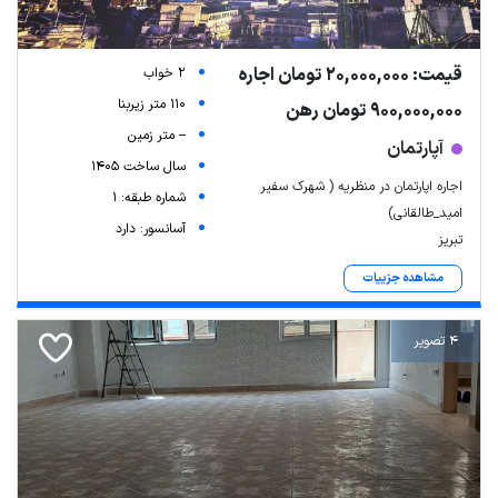
قیمت: 20,000,000 تومان اجاره
2 خواب
110 متر زیربنا
900,000,000 تومان رهن
-- متر زمین
آپارتمان
سال ساخت 1405
اجاره اپارتمان در منظریه ( شهرک سفیر
شماره طبقه: 1
امید_طالقانی)
آسانسور: دارد
تبریز
مشاهده جزییات
4 تصویر