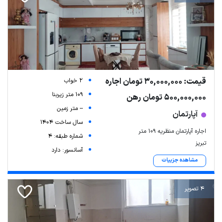
قیمت: 30,000,000 تومان اجاره
2 خواب
109 متر زیربنا
500,000,000 تومان رهن
-- متر زمین
آپارتمان
سال ساخت 1404
اجاره آپارتمان منظریه ۱۰۹ متر
شماره طبقه: 4
تبریز
آسانسور: دارد
مشاهده جزییات
4 تصویر