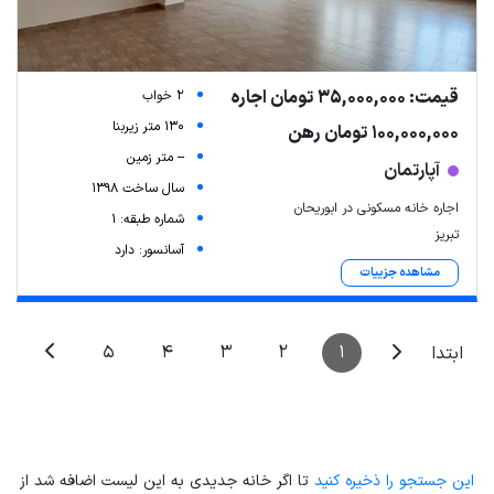
قیمت: 35,000,000 تومان اجاره
2 خواب
130 متر زیربنا
100,000,000 تومان رهن
-- متر زمین
آپارتمان
سال ساخت 1398
اجاره خانه مسکونی در ابوریحان
شماره طبقه: 1
تبریز
آسانسور: دارد
مشاهده جزییات
5
4
3
2
1
ابتدا
این جستجو را ذخیره کنید
تا اگر خانه جدیدی به این لیست اضافه شد از