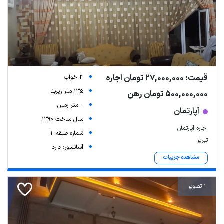
قیمت: 27,000,000 تومان اجاره
3 خواب
135 متر زیربنا
500,000,000 تومان رهن
-- متر زمین
آپارتمان
سال ساخت 1390
اجاره آپارتمان
شماره طبقه: 1
تبریز
آسانسور: دارد
مشاهده جزییات
1 تصویر