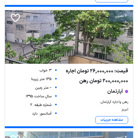
2 تصویر
قیمت: 26,000,000 تومان اجاره
3 خواب
135 متر زیربنا
200,000,000 تومان رهن
-- متر زمین
آپارتمان
سال ساخت 1395
رهن واجاره آپارتمان.
شماره طبقه: 2
تبریز
آسانسور: دارد
مشاهده جزییات
4 تصویر