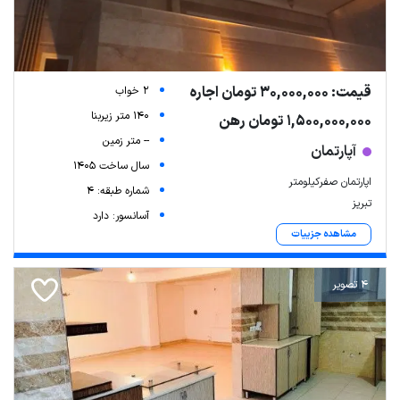
قیمت: 30,000,000 تومان اجاره
2 خواب
140 متر زیربنا
1,500,000,000 تومان رهن
-- متر زمین
آپارتمان
سال ساخت 1405
اپارتمان صفرکیلومتر
شماره طبقه: 4
تبریز
آسانسور: دارد
مشاهده جزییات
4 تصویر