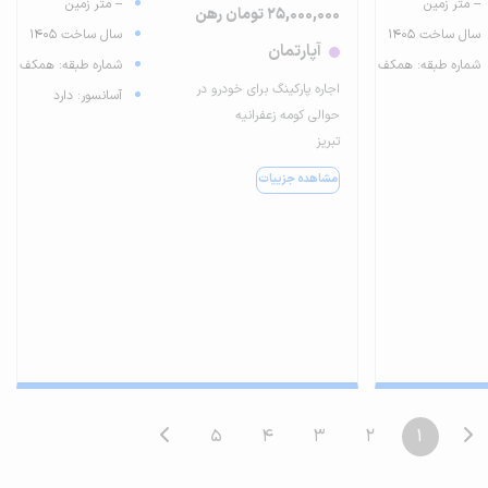
-- متر زمین
-- متر زمین
25,000,000 تومان رهن
سال ساخت 1405
سال ساخت 1405
آپارتمان
شماره طبقه: همکف
شماره طبقه: همکف
اجاره پارکینگ برای خودرو در
آسانسور: دارد
حوالی کومه زعفرانیه
تبریز
مشاهده جزییات
5
4
3
2
1