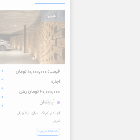
1 تصویر
قیمت: 10,000,000 تومان
اجاره
60,000,000 تومان رهن
آپارتمان
اجاره پارکینگ. انباری .یاغچیان
تبریز
مشاهده جزییات