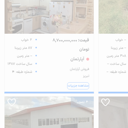
-- خواب
قیمت: 8,700,000,000
2 خواب
-- متر زیربنا
87 متر زیربنا
تومان
308 متر زمین
-- متر زمین
آپارتمان
سال ساخت --
سال ساخت 1387
فروش آپارتمان
شماره طبقه: --
شماره طبقه: 4
تبریز
مشاهده جزییات
4 تصویر