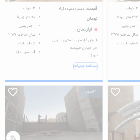
2 خواب
قیمت: 8,100,000,000
2 خواب
147 متر زیربنا
90 متر زیربنا
تومان
-- متر زمین
-- متر زمین
آپارتمان
سال ساخت 1378
سال ساخت 1387
فروش آپارتمان ۹۰ متری در ولی
شماره طبقه: --
شماره طبقه: 1
امر خیابان طبیعت
آسانسور: دارد
تبریز
مشاهده جزییات
1 تصویر