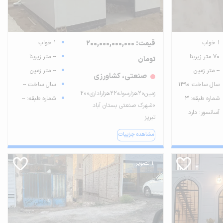
1 خواب
قیمت: 200,000,000,000
1 خواب
70 متر زیربنا
-- متر زیربنا
تومان
-- متر زمین
-- متر زمین
صنعتی، کشاورزی
سال ساخت 1390
سال ساخت --
زمین۲۰هزارسوله۲۲هزاراداری۲۰۰
شماره طبقه: 3
شماره طبقه: --
۰شهرک صنعتی بستان آباد
آسانسور: دارد
تبریز
مشاهده جزییات
1 تصویر