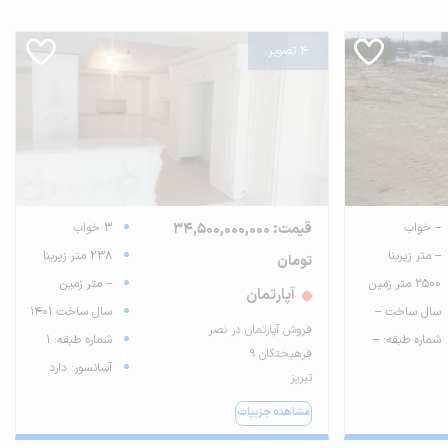
4 تصویر
-- خواب
قیمت: 34,500,000,000
3 خواب
-- متر زیربنا
238 متر زیربنا
تومان
2500 متر زمین
-- متر زمین
آپارتمان
سال ساخت --
سال ساخت 1401
فروش آپارتمان در نصر
شماره طبقه: --
شماره طبقه: 1
فرهیختگان ۹
آسانسور: دارد
تبریز
مشاهده جزییات