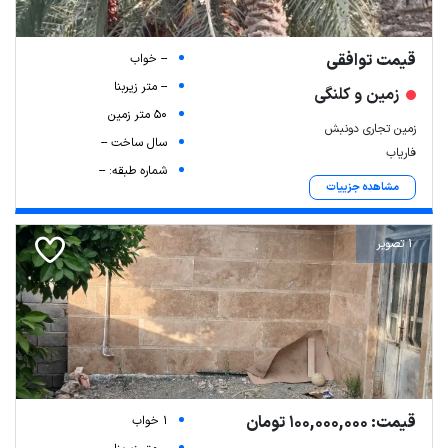
قیمت توافقی
-- خواب
-- متر زیربنا
زمین و کلنگی
50 متر زمین
زمین تجاری دونبش
سال ساخت --
فاریاب
شماره طبقه: --
مشاهده جزییات
1 تصویر
قیمت: 100,000,000 تومان
1 خواب