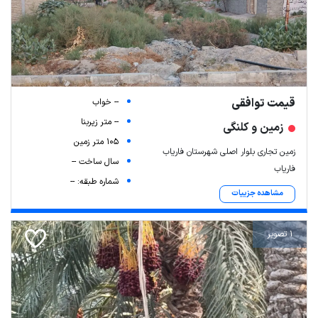
قیمت توافقی
-- خواب
-- متر زیربنا
زمین و کلنگی
105 متر زمین
زمین تجاری بلوار اصلی شهرستان فاریاب
سال ساخت --
فاریاب
شماره طبقه: --
مشاهده جزییات
1 تصویر