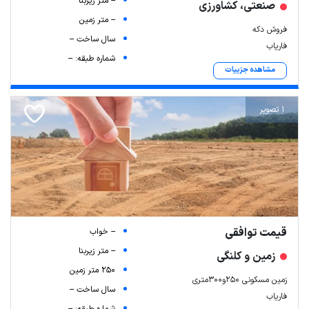
-- متر زیربنا
صنعتی، کشاورزی
-- متر زمین
فروش دکه
سال ساخت --
فاریاب
شماره طبقه: --
مشاهده جزییات
1 تصویر
قیمت توافقی
-- خواب
-- متر زیربنا
زمین و کلنگی
250 متر زمین
زمین مسکونی 250و۳۰۰متری
سال ساخت --
فاریاب
شماره طبقه: --