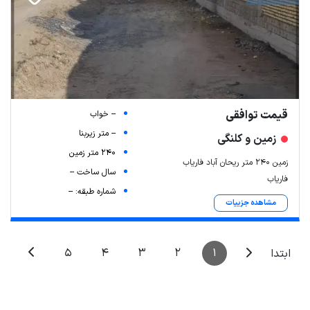
قیمت توافقی
-- خواب
-- متر زیربنا
زمین و کلنگی
240 متر زمین
زمین 240 متر ریحان آباد فاریاب
سال ساخت --
فاریاب
شماره طبقه: --
مشاهده جزییات
5
4
3
2
1
ابتدا