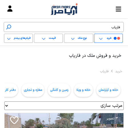
خرید
نوع ملک
قیمت
فیلترهای بیشتر
+
خرید و فروش ملک در فاریاب
−
خرید
فاریاب
پاک کردن محدوده
انتخابی
خانه و آپارتمان
خانه و ویلا
زمین و کلنگی
مغازه و تجاری
دفتر کار و ا
3 تصویر