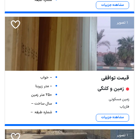
مشاهده جزییات
1 تصویر
قیمت توافقی
-- خواب
-- متر زیربنا
زمین و کلنگی
250 متر زمین
زمین مسکونی
سال ساخت --
فاریاب
شماره طبقه: --
مشاهده جزییات
1 تصویر
Leaflet
| Map data ©
ariamarz.com