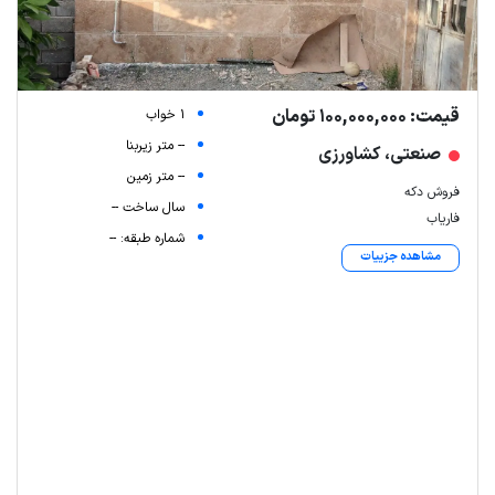
قیمت: 100,000,000 تومان
1 خواب
-- متر زیربنا
صنعتی، کشاورزی
-- متر زمین
فروش دکه
سال ساخت --
فاریاب
شماره طبقه: --
مشاهده جزییات