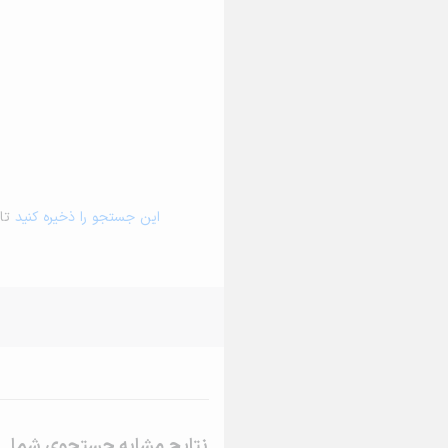
این جستجو را ذخیره کنید
تا 
نتایج مشابه جستجوی شما