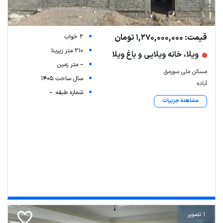
قیمت: 1,270,000,000 تومان
2 خواب
210 متر زیربنا
ویلا، خانه ویلایی و باغ ویلا
-- متر زمین
مسکن ملی سورمق
سال ساخت 1405
آباده
شماره طبقه: --
مشاهده جزییات
1 تصویر