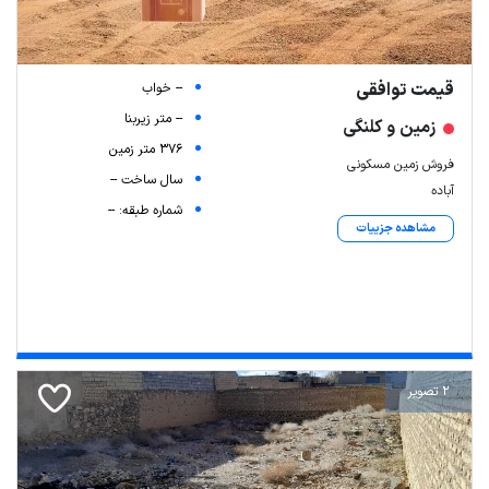
قیمت توافقی
-- خواب
-- متر زیربنا
زمین و کلنگی
376 متر زمین
فروش زمین مسکونی
سال ساخت --
آباده
شماره طبقه: --
مشاهده جزییات
2 تصویر