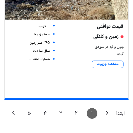
قیمت توافقی
-- خواب
-- متر زیربنا
زمین و کلنگی
365 متر زمین
زمین واقع در سورمق
سال ساخت --
آباده
شماره طبقه: --
مشاهده جزییات
5
4
3
2
1
ابتدا
Leaflet
| Map data ©
ariamarz.com