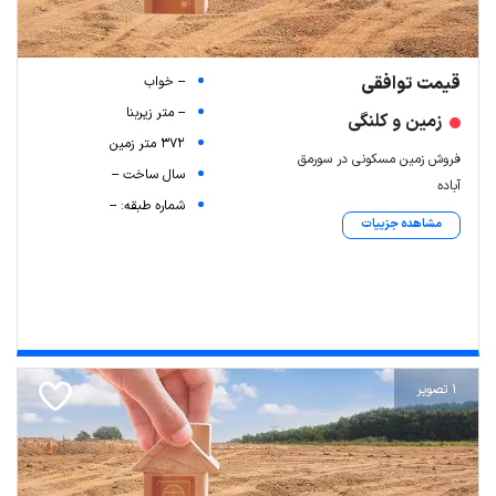
قیمت توافقی
-- خواب
-- متر زیربنا
زمین و کلنگی
372 متر زمین
فروش زمین مسکونی در سورمق
سال ساخت --
آباده
شماره طبقه: --
مشاهده جزییات
1 تصویر