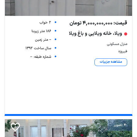
قیمت: 4,000,000,000 تومان
2 خواب
186 متر زیربنا
ویلا، خانه ویلایی و باغ ویلا
-- متر زمین
منزل مسکونی
سال ساخت 1392
فیروزه
شماره طبقه: --
مشاهده جزییات
4 تصویر