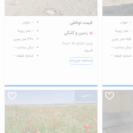
-- خواب
قیمت توافقی
-- خواب
-- متر زیربنا
-- متر زیربنا
زمین و کلنگی
185 متر زمین
220 متر زمین
زمین خیابان ۱۵ خرداد
سال ساخت --
سال ساخت --
فیروزه
شماره طبقه: --
شماره طبقه: --
مشاهده جزییات
1 تصویر