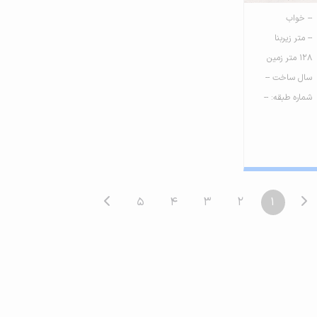
-- خواب
-- متر زیربنا
128 متر زمین
سال ساخت --
شماره طبقه: --
5
4
3
2
1