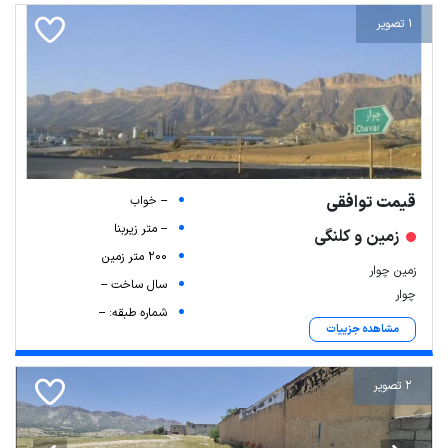
1 تصویر
قیمت توافقی
-- خواب
-- متر زیربنا
زمین و کلنگی
200 متر زمین
زمین چوار
سال ساخت --
چوار
شماره طبقه: --
مشاهده جزییات
2 تصویر