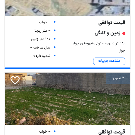
قیمت توافقی
-- خواب
-- متر زیربنا
زمین و کلنگی
180 متر زمین
۱۸۰متر زمین مسکونی شهرستان چوار
سال ساخت --
چوار
شماره طبقه: --
مشاهده جزییات
2 تصویر
قیمت توافقی
-- خواب