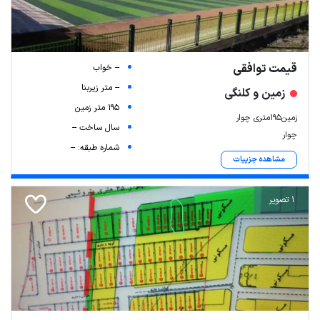
قیمت توافقی
-- خواب
-- متر زیربنا
زمین و کلنگی
195 متر زمین
زمین۱۹۵متری چوار
سال ساخت --
چوار
شماره طبقه: --
مشاهده جزییات
1 تصویر