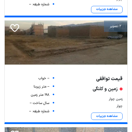
شماره طبقه: --
مشاهده جزییات
2 تصویر
قیمت توافقی
-- خواب
-- متر زیربنا
زمین و کلنگی
198 متر زمین
زمین چوار
سال ساخت --
چوار
شماره طبقه: --
مشاهده جزییات