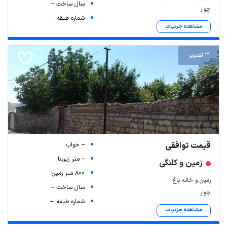
سال ساخت --
چوار
شماره طبقه: --
مشاهده جزییات
3 تصویر
قیمت توافقی
-- خواب
Leaflet
| Map data ©
ariamarz.com
-- متر زیربنا
زمین و کلنگی
800 متر زمین
زمین و خانه باغ
سال ساخت --
چوار
شماره طبقه: --
مشاهده جزییات