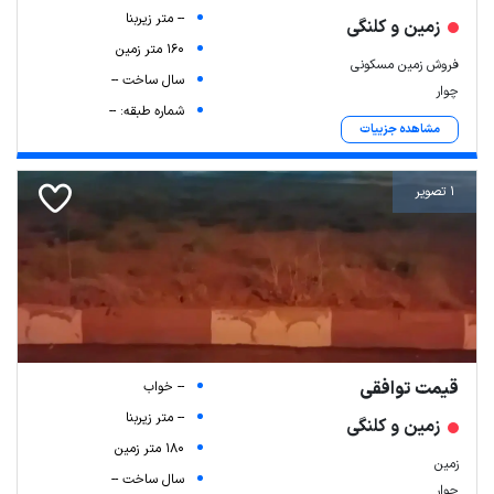
-- متر زیربنا
زمین و کلنگی
160 متر زمین
فروش زمین مسکونی
سال ساخت --
چوار
شماره طبقه: --
مشاهده جزییات
1 تصویر
قیمت توافقی
-- خواب
-- متر زیربنا
زمین و کلنگی
180 متر زمین
زمین
سال ساخت --
چوار