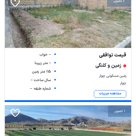
2 تصویر
قیمت توافقی
-- خواب
-- متر زیربنا
زمین و کلنگی
115 متر زمین
زمین مسکونی چوار
سال ساخت --
چوار
شماره طبقه: --
مشاهده جزییات
1 تصویر