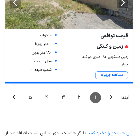
قیمت توافقی
-- خواب
-- متر زیربنا
زمین و کلنگی
180 متر زمین
زمین مسکونی_۱۸۰ متری_دو کله
سال ساخت --
چوار
شماره طبقه: --
مشاهده جزییات
5
4
3
2
1
ابتدا
این جستجو را ذخیره کنید
تا اگر خانه جدیدی به این لیست اضافه شد از