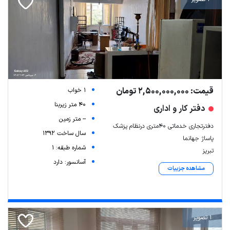
قیمت: 2,500,000,000 تومان
1 خواب
40 متر زیربنا
دفتر کار و اداری
-- متر زمین
دفترتجاری خدماتی ۴۰متری درنظام پزشک
سال ساخت 1392
پاساژ جهانما
شماره طبقه: 1
تبریز
آسانسور: دارد
مشاهده جزییات
1 تصویر