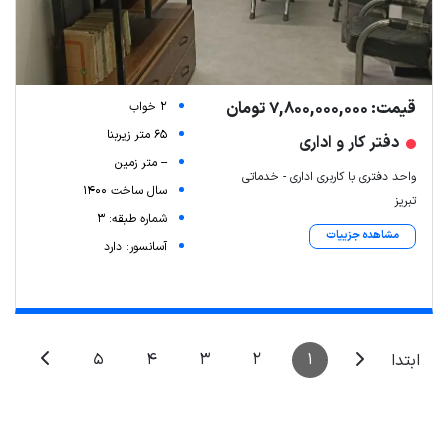
قیمت: 7,800,000,000 تومان
2 خواب
ariamarz.com
| Map data ©
Leaflet
65 متر زیربنا
دفتر کار و اداری
-- متر زمین
واحد دفتری با کاربری اداری - خدماتی
سال ساخت 1400
تبریز
شماره طبقه: 3
مشاهده جزییات
آسانسور: دارد
5
4
3
2
1
ابتدا