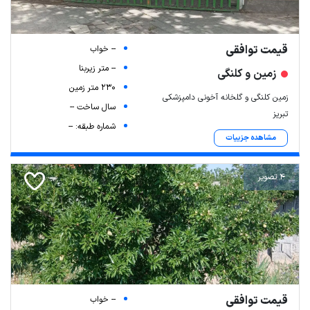
قیمت توافقی
-- خواب
-- متر زیربنا
زمین و کلنگی
230 متر زمین
زمین کلنگی و گلخانه آخونی دامپزشکی
سال ساخت --
تبریز
شماره طبقه: --
مشاهده جزییات
4 تصویر
قیمت توافقی
-- خواب