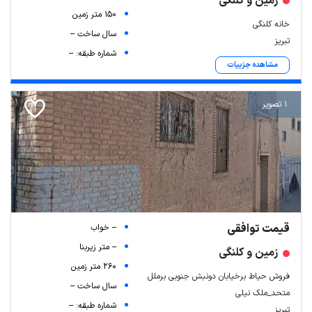
زمین و کلنگی
150 متر زمین
خانه کلنگی
سال ساخت --
تبریز
شماره طبقه: --
مشاهده جزییات
1 تصویر
قیمت توافقی
-- خواب
-- متر زیربنا
زمین و کلنگی
260 متر زمین
فروش حیاط برخیابان دونبش جنوبی برملل
سال ساخت --
متحد_ملک نیلی
شماره طبقه: --
تبریز