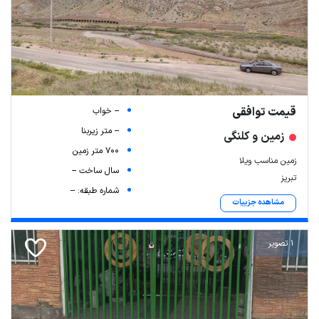
قیمت توافقی
-- خواب
-- متر زیربنا
زمین و کلنگی
700 متر زمین
زمین مناسب ویلا
سال ساخت --
تبریز
شماره طبقه: --
مشاهده جزییات
1 تصویر