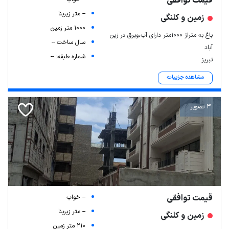
قیمت توافقی
-- متر زیربنا
زمین و کلنگی
1000 متر زمین
باغ به متراژ ۱۰۰۰متر دارای آب،وبرق در زین
سال ساخت --
آباد
شماره طبقه: --
تبریز
مشاهده جزییات
3 تصویر
قیمت توافقی
-- خواب
-- متر زیربنا
زمین و کلنگی
210 متر زمین