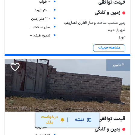
قیمت توافقی
-- خواب
-- متر زیربنا
زمین و کلنگی
210 متر زمین
زمین مناسب ساخت و ساز قطران انصاریفرد
سال ساخت --
شهریار خیام
شماره طبقه: --
تبریز
مشاهده جزییات
2 تصویر
درخواست
قیمت توافقی
-- خواب
نقشه
ملک
-- متر زیربنا
زمین و کلنگی