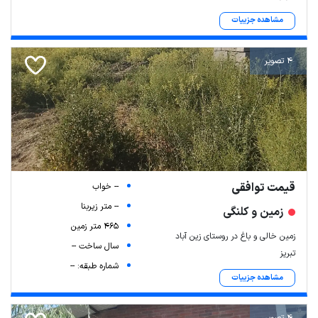
مشاهده جزییات
4 تصویر
قیمت توافقی
-- خواب
-- متر زیربنا
زمین و کلنگی
465 متر زمین
زمین خالی و باغ در روستای زین آباد
سال ساخت --
تبریز
شماره طبقه: --
مشاهده جزییات