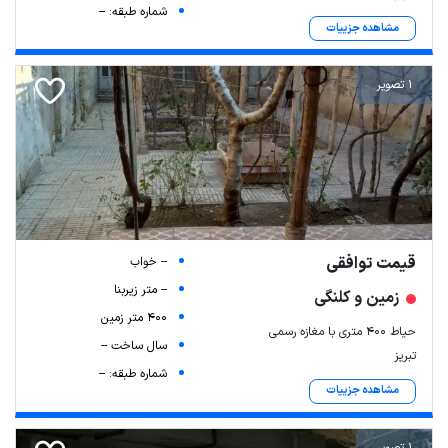
شماره طبقه: --
مشاهده جزییات
1 تصویر
قیمت توافقی
-- خواب
-- متر زیربنا
زمین و کلنگی
400 متر زمین
حیاط ۴۰۰ متری با مغازه رسمی
سال ساخت --
تبریز
شماره طبقه: --
مشاهده جزییات
1 تصویر