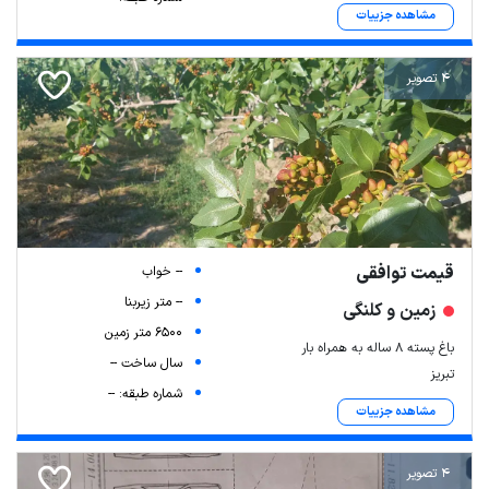
مشاهده جزییات
4 تصویر
قیمت توافقی
-- خواب
-- متر زیربنا
زمین و کلنگی
6500 متر زمین
باغ پسته ۸ ساله به همراه بار
سال ساخت --
تبریز
شماره طبقه: --
مشاهده جزییات
4 تصویر