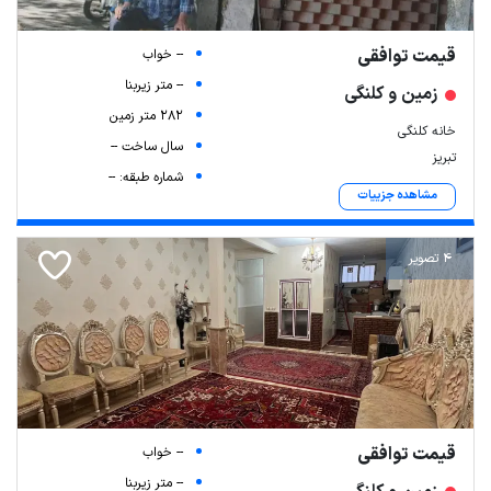
قیمت توافقی
-- خواب
-- متر زیربنا
زمین و کلنگی
282 متر زمین
خانه کلنگی
سال ساخت --
تبریز
شماره طبقه: --
مشاهده جزییات
4 تصویر
قیمت توافقی
-- خواب
-- متر زیربنا