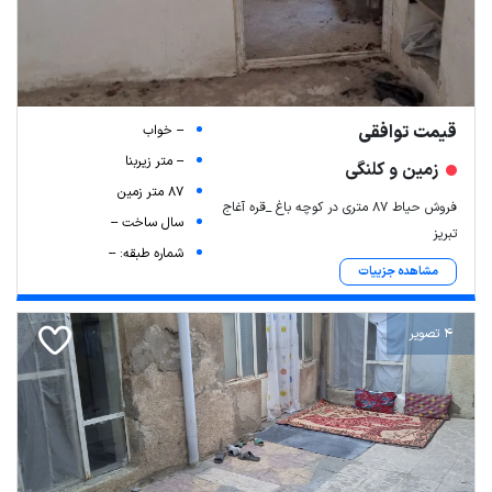
قیمت توافقی
-- خواب
-- متر زیربنا
زمین و کلنگی
87 متر زمین
فروش حیاط ۸۷ متری در کوچه باغ _قره آغاج
سال ساخت --
تبریز
شماره طبقه: --
مشاهده جزییات
4 تصویر