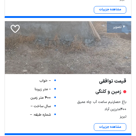
مشاهده جزییات
4 تصویر
قیمت توافقی
-- خواب
-- متر زیربنا
زمین و کلنگی
400 متر زمین
باغ حصارنیم ساعت آب چاه عمیق
سال ساخت --
۴۰۰مترزین آباد
شماره طبقه: --
تبریز
مشاهده جزییات