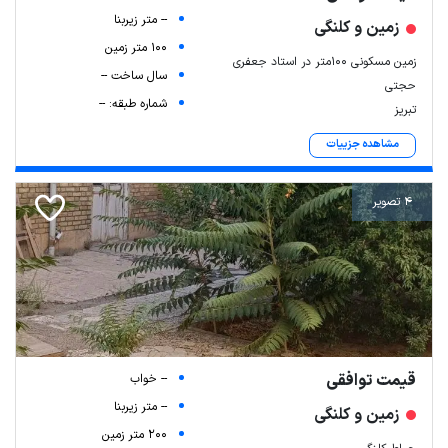
-- متر زیربنا
زمین و کلنگی
100 متر زمین
زمین مسکونی 100متر در استاد جعفری
سال ساخت --
حجتی
شماره طبقه: --
تبریز
مشاهده جزییات
4 تصویر
قیمت توافقی
-- خواب
-- متر زیربنا
زمین و کلنگی
200 متر زمین