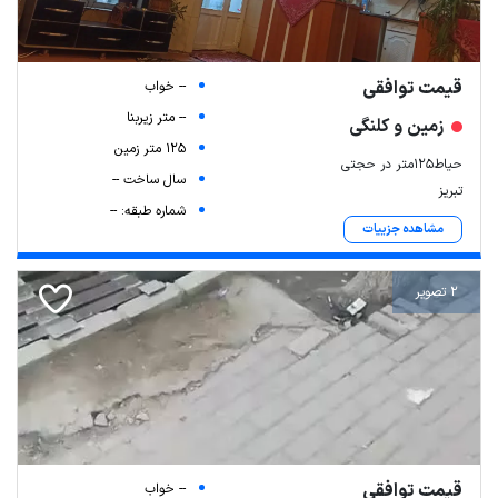
قیمت توافقی
-- خواب
-- متر زیربنا
زمین و کلنگی
125 متر زمین
حیاط125متر در حجتی
سال ساخت --
تبریز
شماره طبقه: --
مشاهده جزییات
2 تصویر
قیمت توافقی
-- خواب