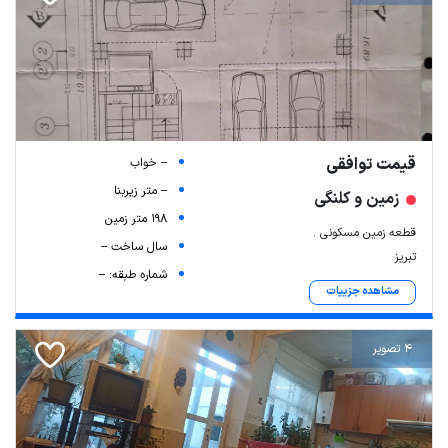
قیمت توافقی
-- خواب
-- متر زیربنا
زمین و کلنگی
198 متر زمین
قطعه زمین مسکونی .
سال ساخت --
Leaflet
| Map data ©
ariamarz.com
تبریز
شماره طبقه: --
مشاهده جزییات
4 تصویر