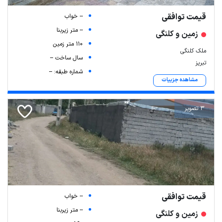
قیمت توافقی
-- خواب
-- متر زیربنا
زمین و کلنگی
110 متر زمین
ملک کلنگی
سال ساخت --
تبریز
شماره طبقه: --
مشاهده جزییات
3 تصویر
قیمت توافقی
-- خواب
-- متر زیربنا
زمین و کلنگی