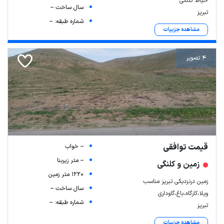
حیاط کلنگی
سال ساخت --
تبریز
شماره طبقه: --
مشاهده جزییات
4 تصویر
قیمت توافقی
-- خواب
-- متر زیربنا
زمین و کلنگی
1220 متر زمین
زمین درنزدیکی تبریز مناسب
سال ساخت --
ویلا،کارگاه،باغ،گاوداری‌
شماره طبقه: --
تبریز
مشاهده جزییات