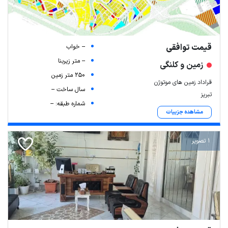
قیمت توافقی
-- خواب
-- متر زیربنا
زمین و کلنگی
250 متر زمین
قراداد زمین های موتوژن
سال ساخت --
تبریز
شماره طبقه: --
مشاهده جزییات
1 تصویر