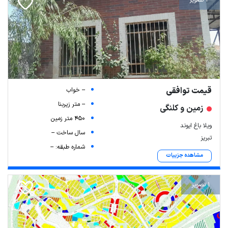
4 تصویر
قیمت توافقی
-- خواب
-- متر زیربنا
زمین و کلنگی
450 متر زمین
ویلا باغ ایوند
سال ساخت --
تبریز
شماره طبقه: --
مشاهده جزییات
1 تصویر