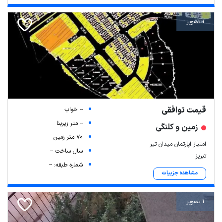
1 تصویر
قیمت توافقی
-- خواب
-- متر زیربنا
زمین و کلنگی
70 متر زمین
امتیاز اپارتمان میدان تیر
سال ساخت --
تبریز
شماره طبقه: --
مشاهده جزییات
1 تصویر