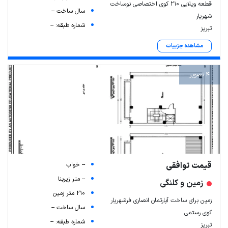
قطعه ویلایی ۲۱۰ کوی اختصاصی نوساخت
سال ساخت --
شهریار
شماره طبقه: --
تبریز
مشاهده جزییات
4 تصویر
قیمت توافقی
-- خواب
-- متر زیربنا
زمین و کلنگی
210 متر زمین
زمین برای ساخت آپارتمان انصاری فرشهریار
سال ساخت --
کوی رستمی
شماره طبقه: --
تبریز