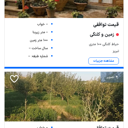
قیمت توافقی
-- خواب
-- متر زیربنا
زمین و کلنگی
100 متر زمین
حیاط کلنگی ۱۰۰ متری
سال ساخت --
تبریز
شماره طبقه: --
مشاهده جزییات
4 تصویر
-- خواب