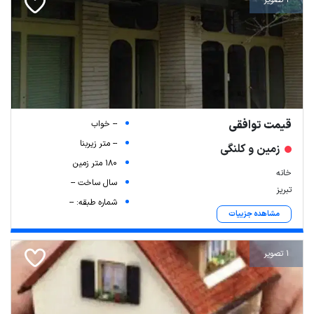
قیمت توافقی
-- خواب
-- متر زیربنا
زمین و کلنگی
180 متر زمین
خانه
سال ساخت --
تبریز
شماره طبقه: --
مشاهده جزییات
1 تصویر