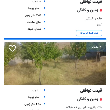
قیمت توافقی
-- خواب
-- متر زیربنا
زمین و کلنگی
205 متر زمین
خانه ی کلنگی
سال ساخت --
تبریز
شماره طبقه: --
مشاهده جزییات
4 تصویر
قیمت توافقی
-- خواب
-- متر زیربنا
زمین و کلنگی
480 متر زمین
ملک باغ روستای زین آباد480متر.