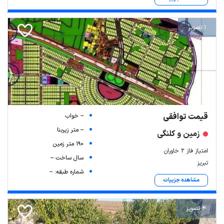
1 تصویر
قیمت توافقی
-- خواب
-- متر زیربنا
زمین و کلنگی
190 متر زمین
امتیاز فاز ۲ خاوران
سال ساخت --
تبریز
شماره طبقه: --
مشاهده جزییات
4 تصویر