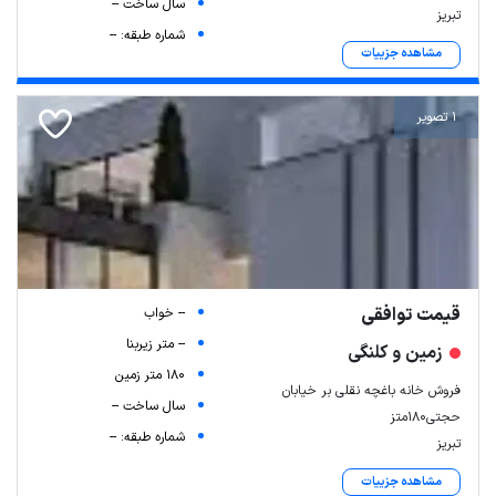
سال ساخت --
تبریز
شماره طبقه: --
مشاهده جزییات
1 تصویر
قیمت توافقی
-- خواب
-- متر زیربنا
زمین و کلنگی
180 متر زمین
فروش خانه باغچه نقلی بر خیابان
سال ساخت --
حجتی180متز
شماره طبقه: --
تبریز
مشاهده جزییات