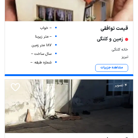
قیمت توافقی
-- خواب
-- متر زیربنا
زمین و کلنگی
187 متر زمین
خانه کلنگی
سال ساخت --
تبریز
شماره طبقه: --
مشاهده جزییات
4 تصویر