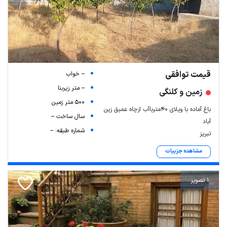
قیمت توافقی
-- خواب
-- متر زیربنا
زمین و کلنگی
500 متر زمین
باغ آماده با ویلای ۴۰مترباآب ازچاه عمیق زین
سال ساخت --
آباد
شماره طبقه: --
تبریز
مشاهده جزییات
1 تصویر