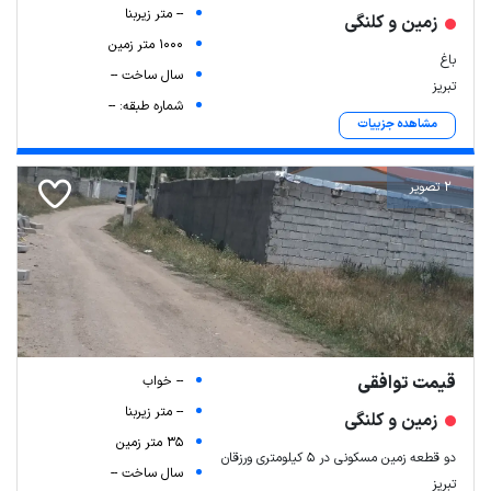
-- متر زیربنا
زمین و کلنگی
1000 متر زمین
باغ
سال ساخت --
تبریز
شماره طبقه: --
مشاهده جزییات
2 تصویر
قیمت توافقی
-- خواب
-- متر زیربنا
زمین و کلنگی
35 متر زمین
دو قطعه زمین مسکونی در 5 کیلومتری ورزقان
سال ساخت --
تبریز