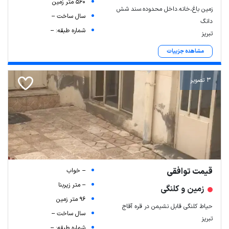
560 متر زمین
زمین باغ،خانه.داخل محدوده.سند شش
سال ساخت --
دانگ
شماره طبقه: --
تبریز
مشاهده جزییات
3 تصویر
قیمت توافقی
-- خواب
-- متر زیربنا
زمین و کلنگی
96 متر زمین
حیاط کلنگی قابل نشیمن در قره آقاج
سال ساخت --
تبریز
شماره طبقه: --