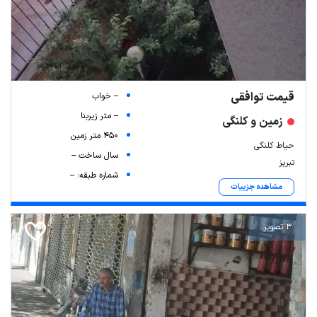
قیمت توافقی
-- خواب
-- متر زیربنا
زمین و کلنگی
450 متر زمین
حیاط کلنگی
سال ساخت --
تبریز
شماره طبقه: --
مشاهده جزییات
3 تصویر