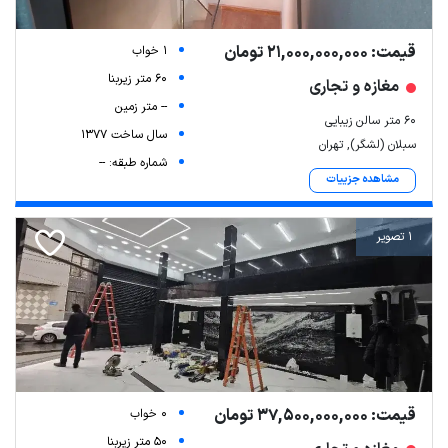
قیمت: 21,000,000,000 تومان
1 خواب
60 متر زیربنا
مغازه و تجاری
-- متر زمین
60 متر سالن زیبایی
سال ساخت 1377
سبلان (لشگر), تهران
شماره طبقه: --
مشاهده جزییات
1 تصویر
قیمت: 37,500,000,000 تومان
0 خواب
50 متر زیربنا