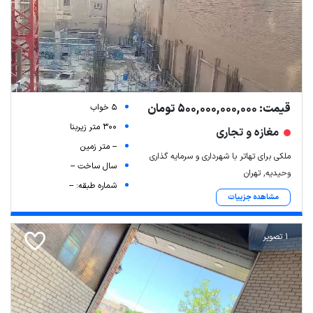
قیمت: 500,000,000,000 تومان
5 خواب
300 متر زیربنا
مغازه و تجاری
-- متر زمین
ملکی برای تهاتر با شهرداری و سرمایه گذاری
سال ساخت --
وحیدیه, تهران
شماره طبقه: --
مشاهده جزییات
1 تصویر