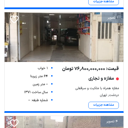
مشاهده جزییات
1 تصویر
قیمت: 76,800,000,000 تومان
1 خواب
64 متر زیربنا
مغازه و تجاری
-- متر زمین
مغازه همراه با ملکیت و سرقفلی
سال ساخت 1371
دردشت, تهران
شماره طبقه: --
مشاهده جزییات
4 تصویر