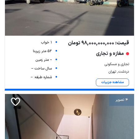
قیمت: 98,000,000,000 تومان
1 خواب
52 متر زیربنا
مغازه و تجاری
-- متر زمین
تجاری و مسکونی
سال ساخت --
دردشت, تهران
شماره طبقه: --
Leaflet
| Map data ©
ariamarz.com
مشاهده جزییات
4 تصویر