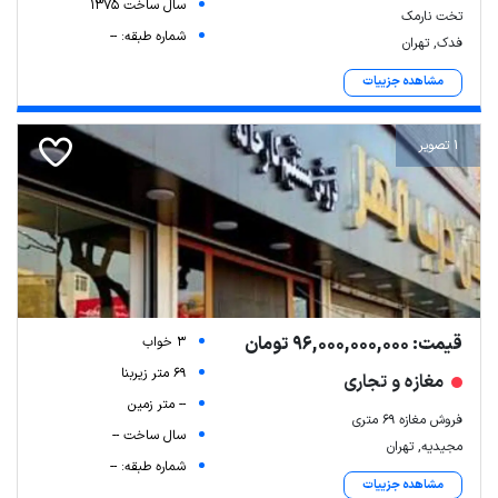
سال ساخت 1375
تخت نارمک
شماره طبقه: --
فدک, تهران
مشاهده جزییات
1 تصویر
قیمت: 96,000,000,000 تومان
3 خواب
69 متر زیربنا
مغازه و تجاری
-- متر زمین
فروش مغازه ۶۹ متری
سال ساخت --
مجیدیه, تهران
شماره طبقه: --
مشاهده جزییات