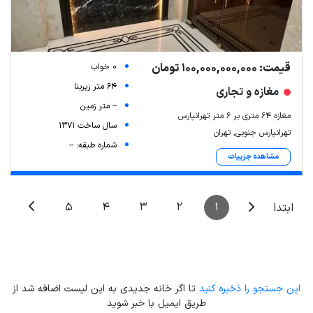
قیمت: 100,000,000,000 تومان
0 خواب
64 متر زیربنا
مغازه و تجاری
-- متر زمین
مغازه 64 متری بر 6 متر تهرانپارس
سال ساخت 1371
تهرانپارس جنوبی, تهران
شماره طبقه: --
مشاهده جزییات
5
4
3
2
1
ابتدا
این جستجو را ذخیره کنید
تا اگر خانه جدیدی به این لیست اضافه شد از
طریق ایمیل با خبر شوید