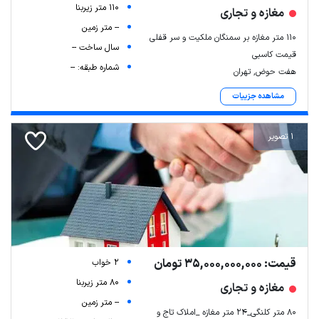
110 متر زیربنا
مغازه و تجاری
-- متر زمین
۱۱۰ متر مغازه بر سمنگان ملکیت و سر قفلی
سال ساخت --
قیمت کاسبی
شماره طبقه: --
هفت حوض, تهران
مشاهده جزییات
1 تصویر
قیمت: 35,000,000,000 تومان
2 خواب
80 متر زیربنا
مغازه و تجاری
-- متر زمین
۸۰ متر کلنگی_۲۴ متر مغازه _املاک تاج و