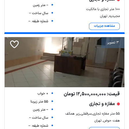
-- متر زمین
۱۰۰ متر تجاری با مالکیت
سال ساخت --
مجیدیه, تهران
شماره طبقه: --
مشاهده جزییات
3 تصویر
قیمت: 12,500,000,000 تومان
0 خواب
55 متر زیربنا
مغازه و تجاری
-- متر زمین
۵۵ متر مغازه تجاری_سرقفلی_زیر همکف
سال ساخت --
هفت حوض, تهران
شماره طبقه: --