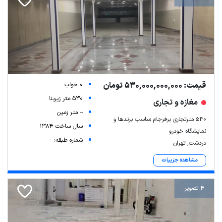
قیمت: 530,000,000,000 تومان
0 خواب
530 متر زیربنا
مغازه و تجاری
-- متر زمین
۵۳۰ مترتجاری برفرجام مناسب برندها و
سال ساخت 1384
نمایشگاه خودرو
شماره طبقه: --
دردشت, تهران
مشاهده جزییات
4 تصویر