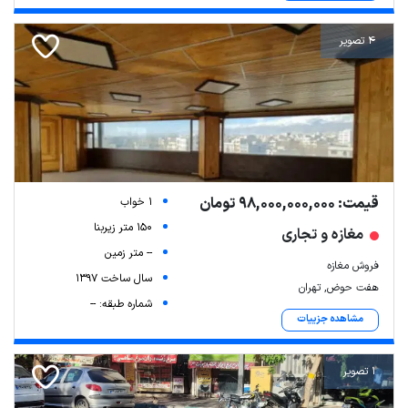
4 تصویر
قیمت: 98,000,000,000 تومان
1 خواب
150 متر زیربنا
مغازه و تجاری
-- متر زمین
فروش مغازه
سال ساخت 1397
هفت حوض, تهران
شماره طبقه: --
مشاهده جزییات
1 تصویر