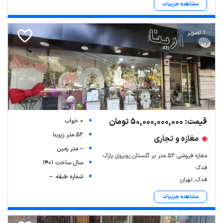
مشاهده جزییات
1 تصویر
قیمت: 50,000,000,000 تومان
0 خواب
52 متر زیربنا
مغازه و تجاری
-- متر زمین
مغازه فروشی ۵۲ متر بر گلستان روبروی پارک
سال ساخت 1401
فدک
شماره طبقه: --
فدک, تهران
مشاهده جزییات