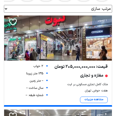
1 تصویر
قیمت: 205,000,000,000 تومان
2 خواب
135 متر زیربنا
مغازه و تجاری
-- متر زمین
ملک کامل تجاری مسکونی بر ایت
سال ساخت --
هفت حوض, تهران
شماره طبقه: --
مشاهده جزییات
4 تصویر