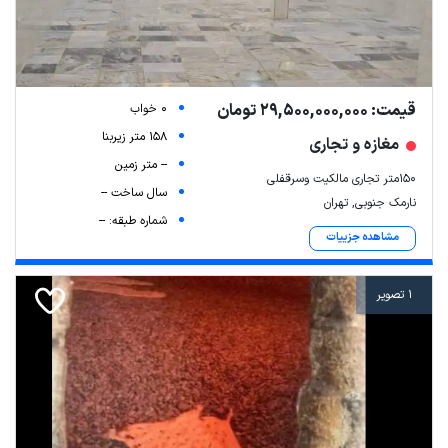
قیمت: 29,500,000,000 تومان
0 خواب
158 متر زیربنا
مغازه و تجاری
-- متر زمین
۱۵۰متر تجاری مالکیت وسرقفلی
سال ساخت --
نارمک جنوبی, تهران
شماره طبقه: --
مشاهده جزییات
1 تصویر