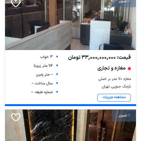
1 تصویر
قیمت: 33,000,000,000 تومان
3 خواب
76 متر زیربنا
مغازه و تجاری
-- متر زمین
مغازه ۷۰ متر بر اصلی
سال ساخت --
نارمک جنوبی, تهران
شماره طبقه: --
مشاهده جزییات
1 تصویر