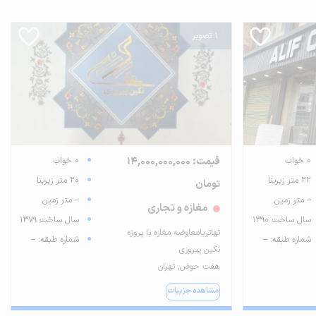
1 تصویر
0 خواب
قیمت: 14,000,000,000
0 خواب
22 متر زیربنا
20 متر زیربنا
تومان
-- متر زمین
-- متر زمین
مغازه و تجاری
سال ساخت 1390
سال ساخت 1379
تهاتریامعاوضه مغازه با پروژه
شماره طبقه: --
شماره طبقه: --
نگین پیروزی
هفت حوض, تهران
مشاهده جزییات