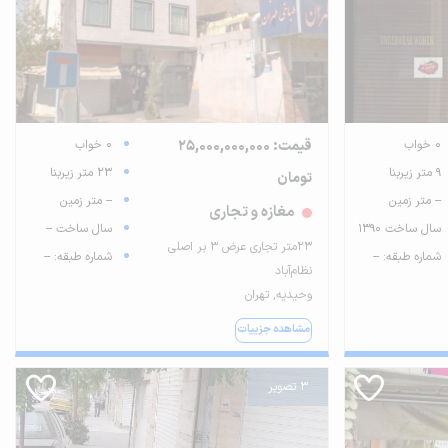
0 خواب
قیمت: 25,000,000,000
0 خواب
9 متر زیربنا
23 متر زیربنا
تومان
-- متر زمین
-- متر زمین
مغازه و تجاری
سال ساخت 1390
سال ساخت --
۲۳متر تجاری عرض ۳ بر اصلی
شماره طبقه: --
شماره طبقه: --
نظام‌آباد
وحیدیه, تهران
مشاهده جزییات
3 تصویر