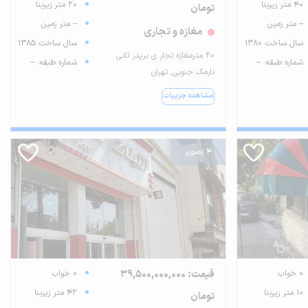
40 متر زیربنا
20 متر زیربنا
تومان
-- متر زمین
-- متر زمین
مغازه و تجاری
سال ساخت 1380
سال ساخت 1385
۲۰ مترمغازه تجار ی برپدر ثانی
شماره طبقه: --
شماره طبقه: --
نارمک جنوبی, تهران
مشاهده جزییات
4 تصویر
0 خواب
قیمت: 39,500,000,000
0 خواب
10 متر زیربنا
42 متر زیربنا
تومان