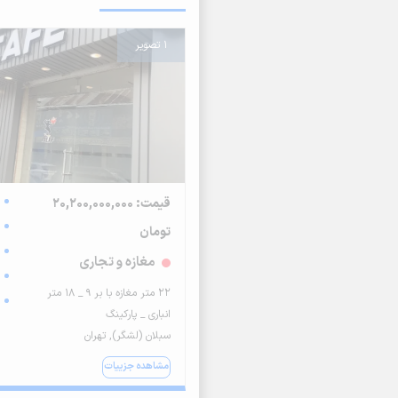
1 تصویر
قیمت: 20,200,000,000
تومان
مغازه و تجاری
22 متر مغازه با بر 9 _ 18 متر
انباری _ پارکینگ
سبلان (لشگر), تهران
مشاهده جزییات