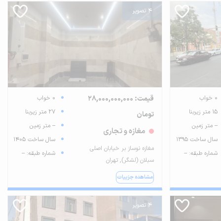
4 تصویر
0 خواب
قیمت: 28,000,000,000
0 خواب
15 متر زیربنا
27 متر زیربنا
تومان
-- متر زمین
-- متر زمین
مغازه و تجاری
سال ساخت 1395
سال ساخت 1405
مغازه نوساز بر خیابان اصلی
شماره طبقه: --
شماره طبقه: --
سبلان (لشگر), تهران
مشاهده جزییات
4 تصویر