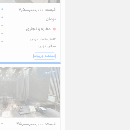
قیمت: 7,500,000,000
تومان
مغازه و تجاری
16متر،هفت حوض
مدائن, تهران
مشاهده جزییات
3 تصویر
قیمت: 45,000,000,000