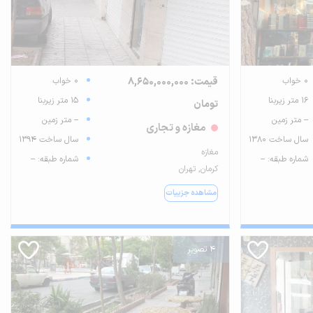
0 خواب
قیمت: 8,650,000,000
0 خواب
16 متر زیربنا
15 متر زیربنا
تومان
-- متر زمین
-- متر زمین
مغازه و تجاری
سال ساخت 1380
سال ساخت 1394
مغازه
شماره طبقه: --
شماره طبقه: --
کرمان, تهران
مشاهده جزییات
4 تصویر