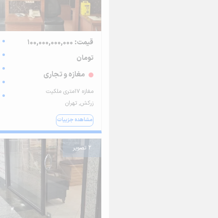
قیمت: 100,000,000,000
تومان
مغازه و تجاری
مغازه ۱۷متری ملکیت
زرکش, تهران
مشاهده جزییات
2 تصویر