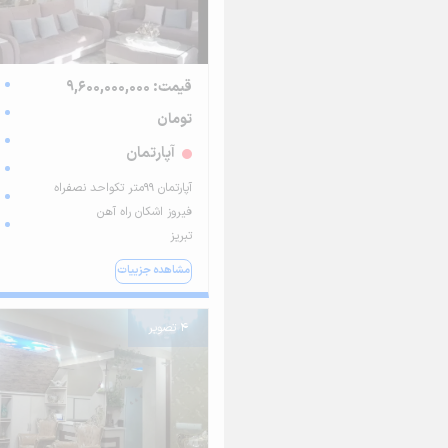
قیمت: 9,600,000,000
تومان
آپارتمان
آپارتمان ۹۹متر تکواحد نصفراه
فیروز اشکان راه آهن
تبریز
مشاهده جزییات
4 تصویر