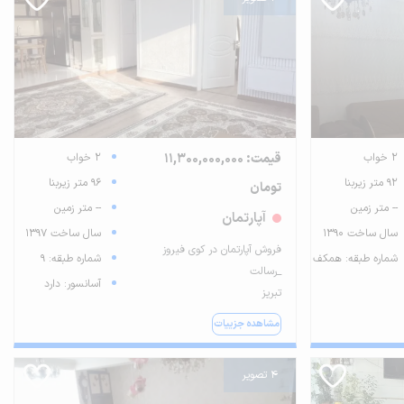
2 خواب
قیمت: 11,300,000,000
2 خواب
92 متر زیربنا
96 متر زیربنا
تومان
-- متر زمین
-- متر زمین
آپارتمان
سال ساخت 1390
سال ساخت 1397
فروش آپارتمان در کوی فیروز
شماره طبقه: همکف
شماره طبقه: 9
_رسالت
آسانسور: دارد
تبریز
مشاهده جزییات
4 تصویر