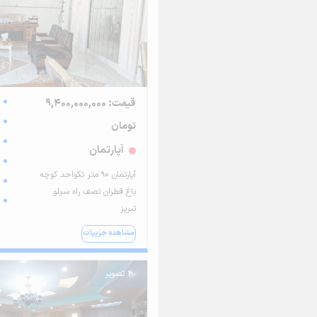
قیمت: 9,400,000,000
تومان
آپارتمان
آپارتمان ۹۰ متر تکواحد کوچه
باغ قطران نصف راه سیلو
تبریز
مشاهده جزییات
4 تصویر