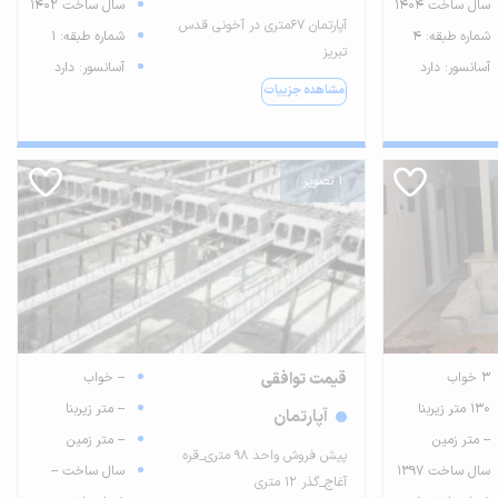
سال ساخت 1404
سال ساخت 1402
آپارتمان 67متری در آخونی قدس
شماره طبقه: 4
شماره طبقه: 1
تبریز
آسانسور: دارد
آسانسور: دارد
مشاهده جزییات
1 تصویر
3 خواب
قیمت توافقی
-- خواب
130 متر زیربنا
-- متر زیربنا
آپارتمان
-- متر زمین
-- متر زمین
پیش فروش واحد ۹۸ متری_قره
سال ساخت 1397
سال ساخت --
آغاج_گذر ۱۲ متری