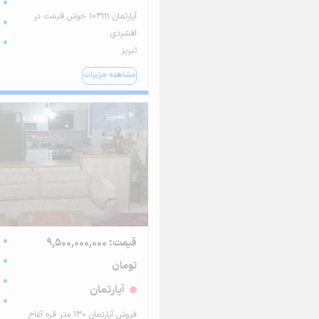
آپارتمان 103m خوش قیمت در
افشردی
تبریز
مشاهده جزییات
4 تصویر
قیمت: 9,500,000,000
تومان
آپارتمان
فروش آپارتمان ۱۳۰ متر قره آغاج