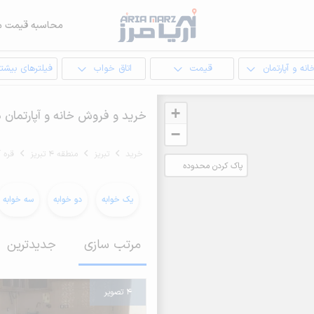
محاسبه قیمت م
انه و آپارتمان
قیمت
اتاق خواب
فیلترهای بیشتر
+
خرید و فروش خانه و آپارتمان در
−
خرید
تبریز
منطقه 4 تبریز
قره آ
پاک کردن محدوده
انتخابی
یک خوابه
دو خوابه
سه خوابه
مرتب سازی
جدیدترین
4 تصویر