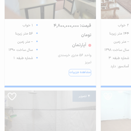
2 خواب
قیمت: 4,800,000,000
1 خواب
144 متر زیربنا
56 متر زیربنا
تومان
-- متر زمین
-- متر زمین
آپارتمان
سال ساخت 1398
سال ساخت 1390
واحد ۵۶ متری خرسندی
شماره طبقه: 3
شماره طبقه: 1
تبریز
آسانسور: دارد
مشاهده جزییات
4 تصویر