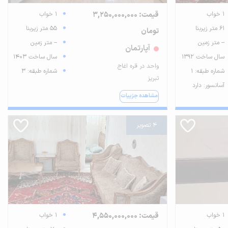
1 خواب
قیمت: 3,250,000,000
1 خواب
61 متر زیربنا
55 متر زیربنا
تومان
-- متر زمین
-- متر زمین
آپارتمان
سال ساخت 1392
سال ساخت 1403
واحد در قره اغاج
شماره طبقه: 1
شماره طبقه: 3
تبریز
آسانسور: دارد
مشاهده جزییات
4 تصویر
1 خواب
قیمت: 4,550,000,000
1 خواب