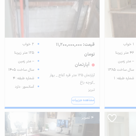
1 خواب
قیمت: 11,200,000,000
2 خواب
46 متر زیربنا
125 متر زیربنا
تومان
-- متر زمین
-- متر زمین
آپارتمان
سال ساخت 1385
سال ساخت 1405
آپارتمان ۱۲۵ متر قره آغاج _ بهار
شماره طبقه: 1
شماره طبقه: 4
_کوچه باغ
آسانسور: دارد
تبریز
مشاهده جزییات
4 تصویر