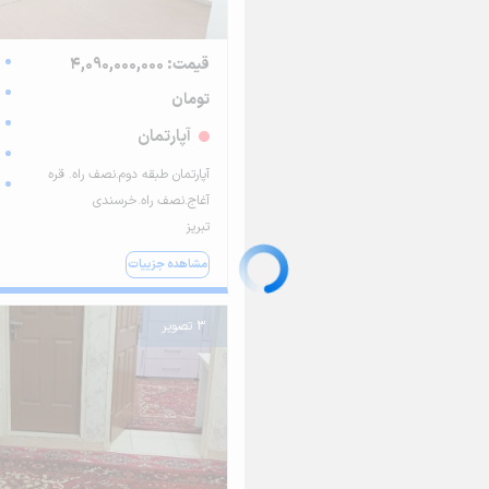
قیمت: 4,090,000,000
تومان
آپارتمان
آپارتمان طبقه دوم.نصف راه. قره
آغاج.نصف راه.خرسندی
تبریز
مشاهده جزییات
3 تصویر