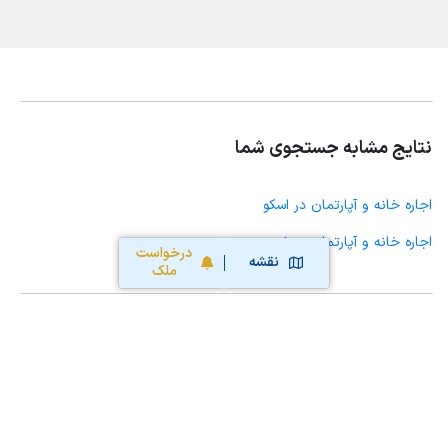
نتایج مشابه جستجوی شما
اجاره خانه و آپارتمان در اسکو
اجاره خانه و آپارتمان در شهرجدیدسهند
درخواست
نقشه
ملک
محاسبه آنلاین حق کمیسیون املاک
محاسبه آنلاین قیمت
ملک
نقشه سایت
قوانین و شرایط استفاده
تبلیغات و
همکاری با آریامرز
تماس با ما
درباره آریامرز