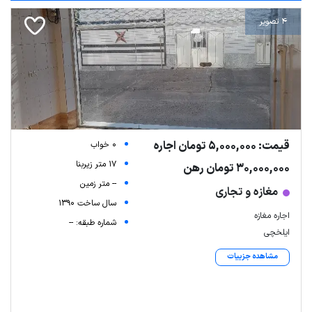
4 تصویر
قیمت: 5,000,000 تومان اجاره
0 خواب
17 متر زیربنا
30,000,000 تومان رهن
-- متر زمین
مغازه و تجاری
سال ساخت 1390
اجاره مغازه
شماره طبقه: --
ایلخچی
مشاهده جزییات