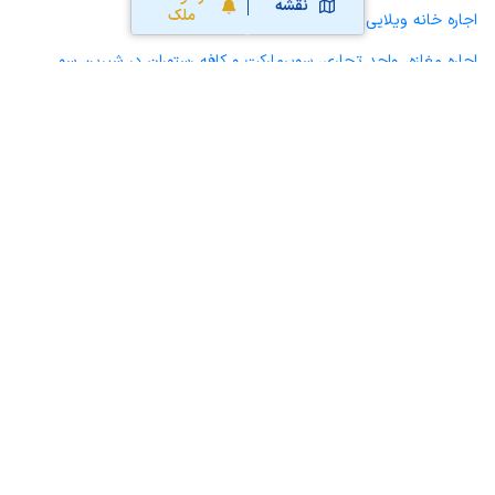
نقشه
ملک
اجاره خانه ویلایی حیاط دار در شیرین سو
اجاره مغازه، واحد تجاری، سوپرمارکت و کافه رستوران در شیرین سو
اجاره دفتر کار، واحد اداری و مطب پزشکی در شیرین سو
اجاره سوله، انبار، کارگاه، مرغداری، زمین کشاورزی و گلخانه در شیرین سو
اجاره خانه و آپارتمان در گل تپه
اجاره خانه و آپارتمان در کبودرآهنگ
محاسبه آنلاین حق کمیسیون املاک
محاسبه آنلاین قیمت
ملک
نقشه سایت
قوانین و شرایط استفاده
تبلیغات و
همکاری با آریامرز
تماس با ما
درباره آریامرز