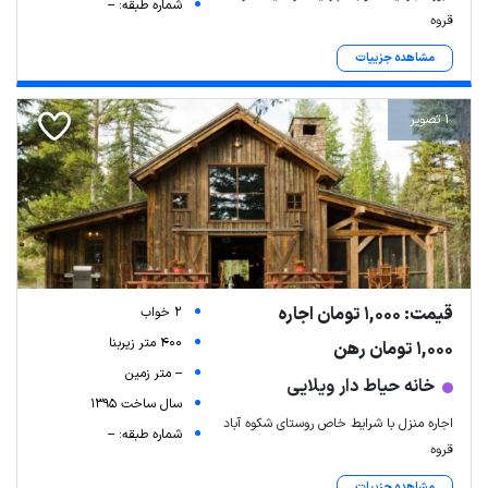
شماره طبقه: --
قروه
مشاهده جزییات
1 تصویر
قیمت: 1,000 تومان اجاره
2 خواب
400 متر زیربنا
1,000 تومان رهن
-- متر زمین
خانه حیاط دار ویلایی
سال ساخت 1395
اجاره منزل با شرایط خاص روستای شکوه آباد
شماره طبقه: --
قروه
مشاهده جزییات