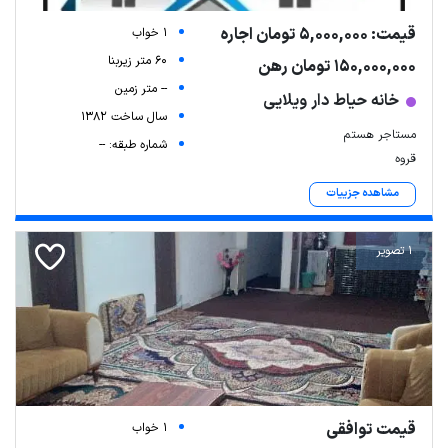
قیمت: 5,000,000 تومان اجاره
1 خواب
60 متر زیربنا
150,000,000 تومان رهن
-- متر زمین
خانه حیاط دار ویلایی
سال ساخت 1382
مستاجر هستم
شماره طبقه: --
قروه
مشاهده جزییات
1 تصویر
قیمت توافقی
1 خواب