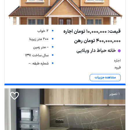
قیمت: 10,000,000 تومان اجاره
2 خواب
200 متر زیربنا
400,000,000 تومان رهن
-- متر زمین
خانه حیاط دار ویلایی
سال ساخت 1391
اجاره
شماره طبقه: --
قروه
مشاهده جزییات
1 تصویر