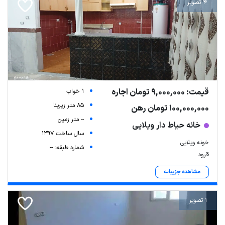
4 تصویر
قیمت: 9,000,000 تومان اجاره
1 خواب
85 متر زیربنا
100,000,000 تومان رهن
-- متر زمین
خانه حیاط دار ویلایی
سال ساخت 1397
خونه ویلایی
شماره طبقه: --
قروه
مشاهده جزییات
1 تصویر