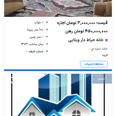
قیمت: 3,000,000 تومان اجاره
1 خواب
100 متر زیربنا
450,000,000 تومان رهن
-- متر زمین
خانه حیاط دار ویلایی
سال ساخت 1383
خانه اجاره ای
شماره طبقه: --
قروه
مشاهده جزییات
Leaflet
| Map data ©
ariamarz.com
1 تصویر