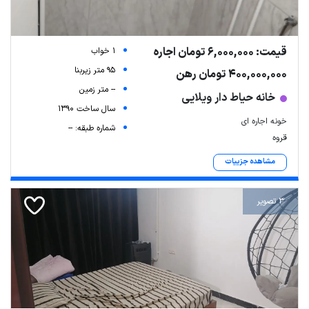
قیمت: 6,000,000 تومان اجاره
1 خواب
95 متر زیربنا
400,000,000 تومان رهن
-- متر زمین
خانه حیاط دار ویلایی
سال ساخت 1390
خونه اجاره ای
شماره طبقه: --
قروه
مشاهده جزییات
3 تصویر