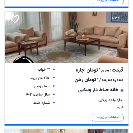
مشاهده جزییات
1 تصویر
قیمت: 1,000 تومان اجاره
3 خواب
250 متر زیربنا
1,100,000,000 تومان رهن
-- متر زمین
خانه حیاط دار ویلایی
سال ساخت 1402
اجاره واحد ویلایی
شماره طبقه: --
قروه
مشاهده جزییات