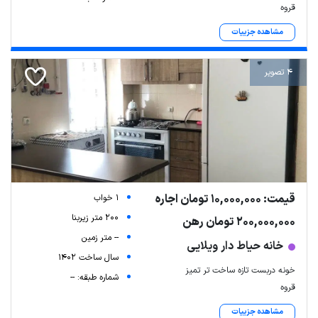
قروه
مشاهده جزییات
4 تصویر
قیمت: 10,000,000 تومان اجاره
1 خواب
200 متر زیربنا
200,000,000 تومان رهن
-- متر زمین
خانه حیاط دار ویلایی
سال ساخت 1402
خونه دربست تازه ساخت تر تمیز
شماره طبقه: --
قروه
مشاهده جزییات