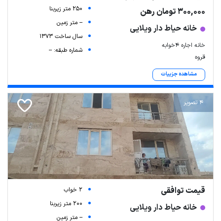
250 متر زیربنا
300,000 تومان رهن
-- متر زمین
خانه حیاط دار ویلایی
سال ساخت 1373
خانه اجاره ۴خوابه
شماره طبقه: --
قروه
مشاهده جزییات
4 تصویر
قیمت توافقی
2 خواب
200 متر زیربنا
خانه حیاط دار ویلایی
-- متر زمین