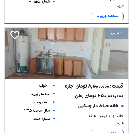
شماره طبقه: --
قروه
مشاهده جزییات
4 تصویر
قیمت: 8,500,000 تومان اجاره
1 خواب
100 متر زیربنا
450,000,000 تومان رهن
-- متر زمین
خانه حیاط دار ویلایی
سال ساخت 1385
خانه اجاره خیابان اوقاف
شماره طبقه: --
قروه