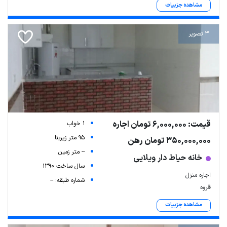
مشاهده جزییات
3 تصویر
قیمت: 6,000,000 تومان اجاره
1 خواب
95 متر زیربنا
350,000,000 تومان رهن
-- متر زمین
خانه حیاط دار ویلایی
سال ساخت 1390
اجاره منزل
شماره طبقه: --
قروه
مشاهده جزییات