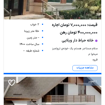
قیمت: 7,000,000 تومان اجاره
2 خواب
150 متر زیربنا
400,000,000 تومان رهن
-- متر زمین
خانه حیاط دار ویلایی
سال ساخت 1400
سلام مستاجر هستم یک خونه‌ی تروتمیز
شماره طبقه: --
میخوا م
قروه
مشاهده جزییات
1 تصویر