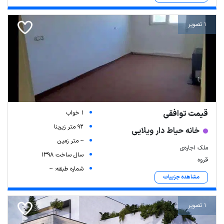
1 تصویر
قیمت توافقی
1 خواب
92 متر زیربنا
خانه حیاط دار ویلایی
-- متر زمین
ملک اجاره‌ی
سال ساخت 1398
قروه
شماره طبقه: --
مشاهده جزییات
1 تصویر