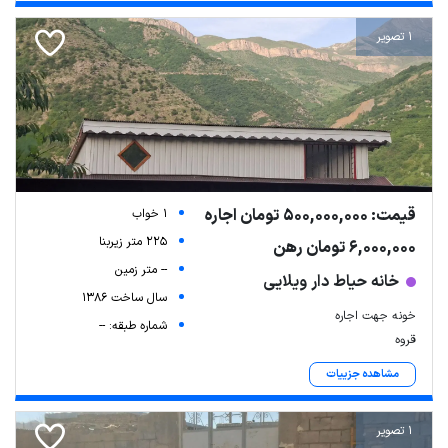
1 تصویر
قیمت: 500,000,000 تومان اجاره
1 خواب
225 متر زیربنا
6,000,000 تومان رهن
-- متر زمین
خانه حیاط دار ویلایی
سال ساخت 1386
خونه جهت اجاره
شماره طبقه: --
قروه
مشاهده جزییات
1 تصویر