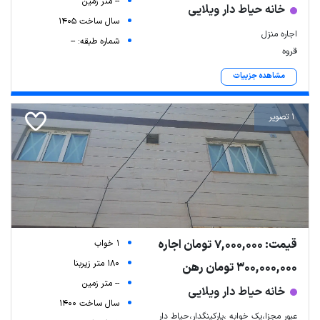
-- متر زمین
خانه حیاط دار ویلایی
سال ساخت 1405
اجاره منزل
شماره طبقه: --
قروه
مشاهده جزییات
1 تصویر
قیمت: 7,000,000 تومان اجاره
1 خواب
180 متر زیربنا
300,000,000 تومان رهن
-- متر زمین
خانه حیاط دار ویلایی
سال ساخت 1400
عبور مجزا،یک خوابه ،پارکینگدار،حیاط دار