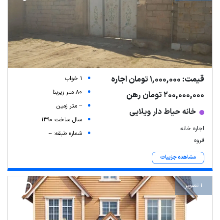
قیمت: 1,000,000 تومان اجاره
1 خواب
80 متر زیربنا
200,000,000 تومان رهن
-- متر زمین
خانه حیاط دار ویلایی
سال ساخت 1390
اجاره خانه
شماره طبقه: --
قروه
مشاهده جزییات
1 تصویر