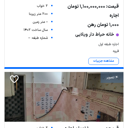
قیمت: 1,100,000,000 تومان
2 خواب
200 متر زیربنا
اجاره
-- متر زمین
1,000 تومان رهن
سال ساخت 1402
خانه حیاط دار ویلایی
شماره طبقه: --
اجاره طبقه اول
قروه
مشاهده جزییات
4 تصویر
2 خواب