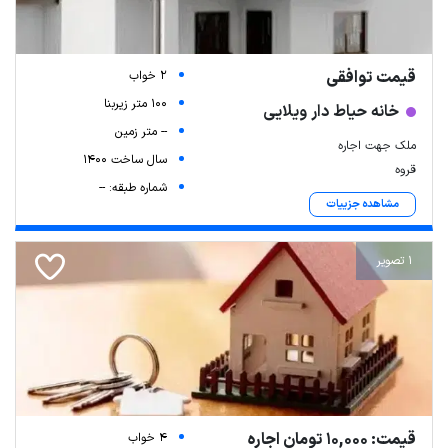
قیمت توافقی
2 خواب
100 متر زیربنا
خانه حیاط دار ویلایی
-- متر زمین
ملک جهت اجاره
سال ساخت 1400
قروه
شماره طبقه: --
مشاهده جزییات
1 تصویر
قیمت: 10,000 تومان اجاره
4 خواب