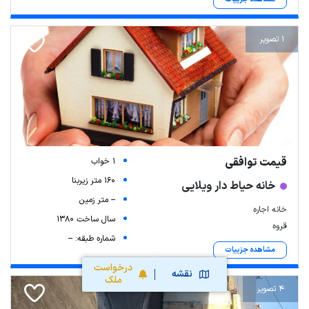
1 تصویر
قیمت توافقی
1 خواب
160 متر زیربنا
خانه حیاط دار ویلایی
-- متر زمین
خانه اجاره
سال ساخت 1380
قروه
شماره طبقه: --
مشاهده جزییات
درخواست
نقشه
ملک
4 تصویر