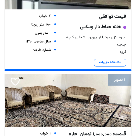
قیمت توافقی
2 خواب
180 متر زیربنا
خانه حیاط دار ویلایی
-- متر زمین
اجاره منزل درخیابان پروین اعتصامی کوچه
سال ساخت 1390
چلچله
شماره طبقه: --
قروه
مشاهده جزییات
1 تصویر
قیمت: 1,000,000 تومان اجاره
1 خواب