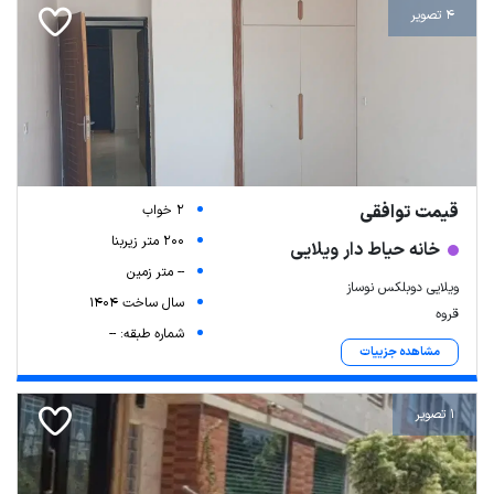
4 تصویر
قیمت توافقی
2 خواب
200 متر زیربنا
خانه حیاط دار ویلایی
-- متر زمین
ویلایی دوبلکس نوساز
سال ساخت 1404
قروه
شماره طبقه: --
مشاهده جزییات
1 تصویر