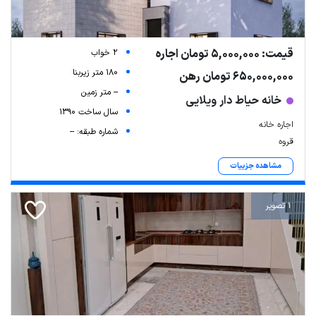
قیمت: 5,000,000 تومان اجاره
2 خواب
180 متر زیربنا
650,000,000 تومان رهن
-- متر زمین
خانه حیاط دار ویلایی
سال ساخت 1390
اجاره خانه
شماره طبقه: --
قروه
مشاهده جزییات
1 تصویر