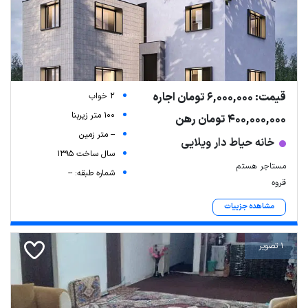
قیمت: 6,000,000 تومان اجاره
2 خواب
100 متر زیربنا
400,000,000 تومان رهن
-- متر زمین
خانه حیاط دار ویلایی
سال ساخت 1395
مستاجر هستم
شماره طبقه: --
قروه
مشاهده جزییات
1 تصویر