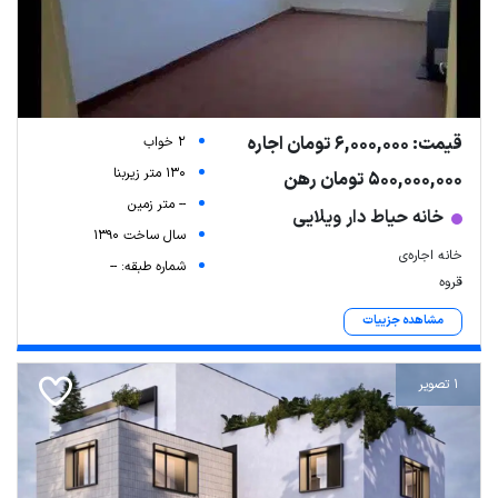
قیمت: 6,000,000 تومان اجاره
2 خواب
130 متر زیربنا
500,000,000 تومان رهن
-- متر زمین
خانه حیاط دار ویلایی
سال ساخت 1390
خانه اجاره‌ی
شماره طبقه: --
قروه
مشاهده جزییات
1 تصویر