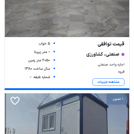
قیمت توافقی
5 خواب
-- متر زیربنا
صنعتی، کشاورزی
2050 متر زمین
اجاره واحد صنعتی
سال ساخت 1380
قروه
شماره طبقه: --
مشاهده جزییات
1 تصویر