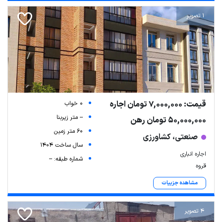
1 تصویر
قیمت: 7,000,000 تومان اجاره
0 خواب
-- متر زیربنا
50,000,000 تومان رهن
60 متر زمین
صنعتی، کشاورزی
سال ساخت 1404
اجاره انباری
شماره طبقه: --
قروه
مشاهده جزییات
Leaflet
| Map data ©
ariamarz.com
4 تصویر