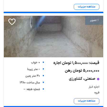
مشاهده جزییات
1 تصویر
قیمت: 1,500,000 تومان اجاره
0 خواب
-- متر زیربنا
5,000,000 تومان رهن
30 متر زمین
صنعتی، کشاورزی
سال ساخت 1380
اجاره انبار
شماره طبقه: --
قروه
مشاهده جزییات