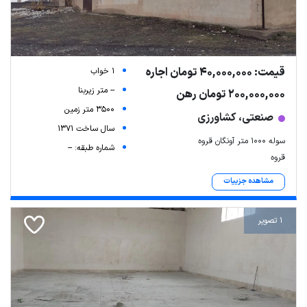
قیمت: 40,000,000 تومان اجاره
1 خواب
-- متر زیربنا
200,000,000 تومان رهن
3500 متر زمین
صنعتی، کشاورزی
سال ساخت 1371
سوله ۱۰۰۰ متر آونگان قروه
شماره طبقه: --
قروه
مشاهده جزییات
1 تصویر