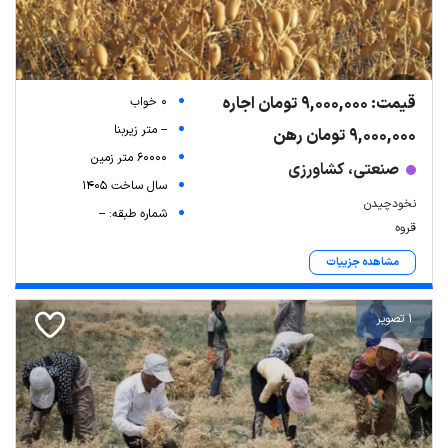
قیمت: 9,000,000 تومان اجاره
0 خواب
-- متر زیربنا
9,000,000 تومان رهن
60000 متر زمین
صنعتی، کشاورزی
سال ساخت 1405
نخودچیدن
شماره طبقه: --
قروه
مشاهده جزییات
1 تصویر