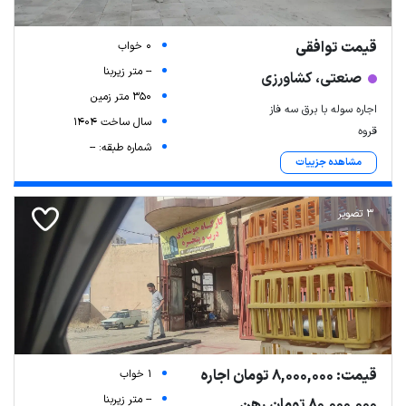
قیمت توافقی
0 خواب
-- متر زیربنا
صنعتی، کشاورزی
350 متر زمین
اجاره سوله با برق سه فاز
سال ساخت 1404
قروه
شماره طبقه: --
مشاهده جزییات
3 تصویر
قیمت: 8,000,000 تومان اجاره
1 خواب
-- متر زیربنا
80,000,000 تومان رهن