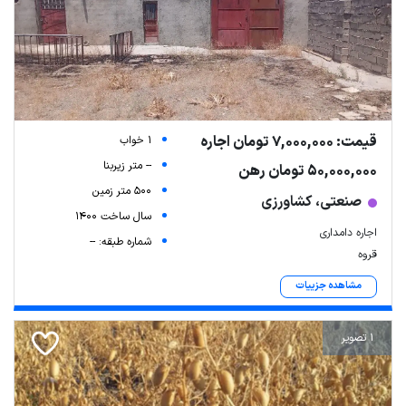
قیمت: 7,000,000 تومان اجاره
1 خواب
-- متر زیربنا
50,000,000 تومان رهن
500 متر زمین
صنعتی، کشاورزی
سال ساخت 1400
اجاره دامداری
شماره طبقه: --
قروه
مشاهده جزییات
1 تصویر