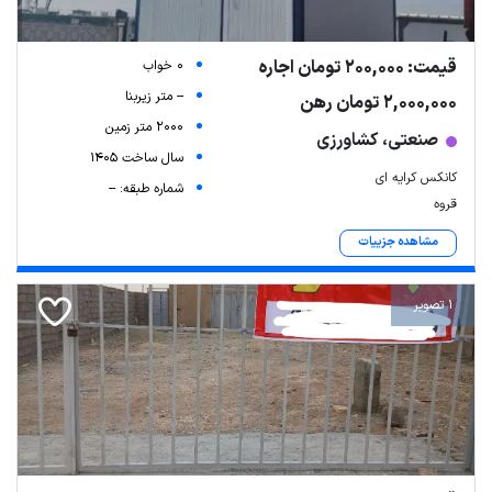
قیمت: 200,000 تومان اجاره
0 خواب
-- متر زیربنا
2,000,000 تومان رهن
2000 متر زمین
صنعتی، کشاورزی
سال ساخت 1405
کانکس کرایه ای
شماره طبقه: --
قروه
مشاهده جزییات
1 تصویر