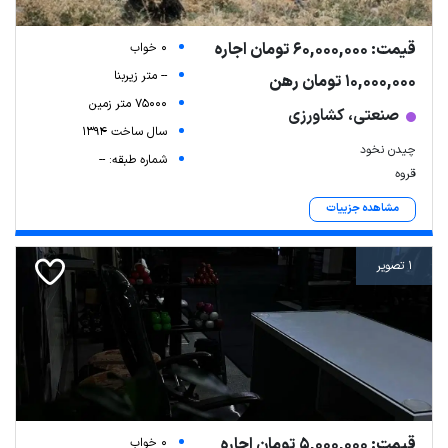
قیمت: 60,000,000 تومان اجاره
0 خواب
-- متر زیربنا
10,000,000 تومان رهن
75000 متر زمین
صنعتی، کشاورزی
سال ساخت 1394
چیدن نخود
شماره طبقه: --
قروه
مشاهده جزییات
1 تصویر
قیمت: 5,000,000 تومان اجاره
0 خواب