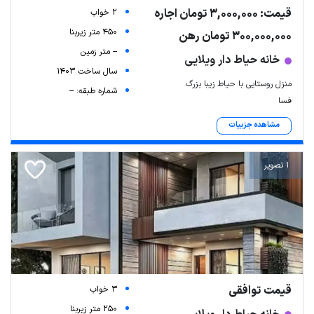
قیمت: 3,000,000 تومان اجاره
2 خواب
450 متر زیربنا
300,000,000 تومان رهن
-- متر زمین
خانه حیاط دار ویلایی
سال ساخت 1403
منزل روستایی با حیاط زیبا بزرگ
شماره طبقه: --
فسا
مشاهده جزییات
1 تصویر
قیمت توافقی
3 خواب
250 متر زیربنا