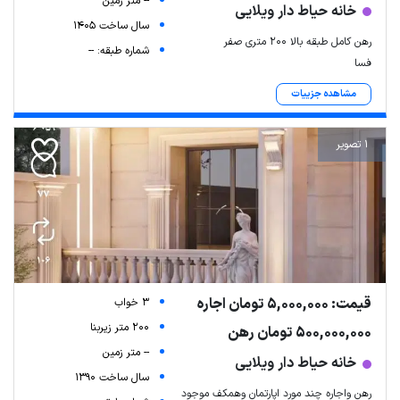
-- متر زمین
خانه حیاط دار ویلایی
سال ساخت 1405
رهن کامل طبقه بالا ۲۰۰ متری صفر
شماره طبقه: --
فسا
مشاهده جزییات
1 تصویر
قیمت: 5,000,000 تومان اجاره
3 خواب
200 متر زیربنا
500,000,000 تومان رهن
-- متر زمین
خانه حیاط دار ویلایی
سال ساخت 1390
رهن واجاره چند مورد اپارتمان وهمکف موجود