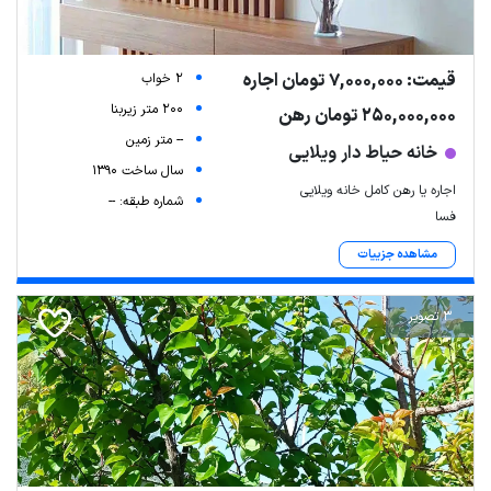
قیمت: 7,000,000 تومان اجاره
2 خواب
200 متر زیربنا
250,000,000 تومان رهن
-- متر زمین
خانه حیاط دار ویلایی
سال ساخت 1390
اجاره یا رهن کامل خانه ویلایی
شماره طبقه: --
فسا
مشاهده جزییات
3 تصویر