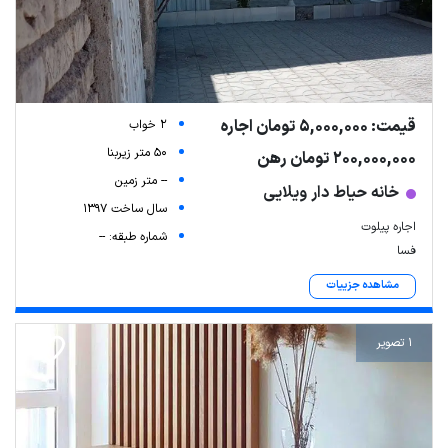
قیمت: 5,000,000 تومان اجاره
2 خواب
50 متر زیربنا
200,000,000 تومان رهن
-- متر زمین
خانه حیاط دار ویلایی
سال ساخت 1397
اجاره پیلوت
شماره طبقه: --
فسا
مشاهده جزییات
1 تصویر