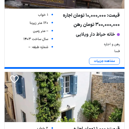
قیمت: 10,000,000 تومان اجاره
1 خواب
120 متر زیربنا
300,000,000 تومان رهن
-- متر زمین
خانه حیاط دار ویلایی
سال ساخت 1403
رهن و اجاره
شماره طبقه: --
فسا
مشاهده جزییات
1 تصویر
2 خواب