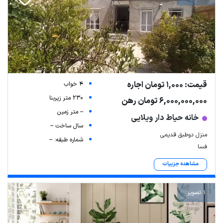
قیمت: 1,000 تومان اجاره
4 خواب
230 متر زیربنا
6,000,000,000 تومان رهن
-- متر زمین
خانه حیاط دار ویلایی
سال ساخت --
منزل دوطبق قدیمی
شماره طبقه: --
فسا
مشاهده جزییات
1 تصویر