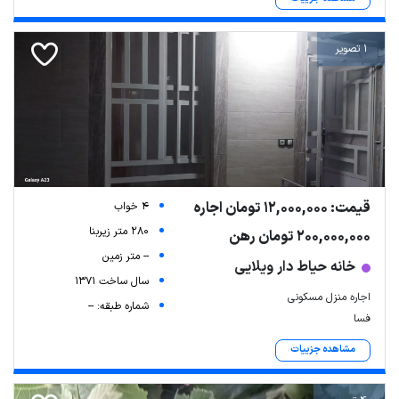
1 تصویر
قیمت: 12,000,000 تومان اجاره
4 خواب
280 متر زیربنا
200,000,000 تومان رهن
-- متر زمین
خانه حیاط دار ویلایی
سال ساخت 1371
اجاره منزل مسکونی
شماره طبقه: --
فسا
مشاهده جزییات