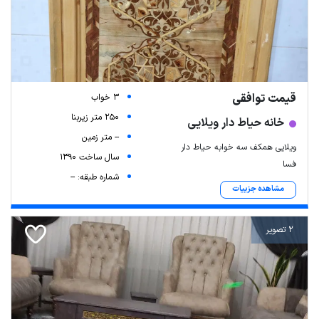
قیمت توافقی
3 خواب
250 متر زیربنا
خانه حیاط دار ویلایی
-- متر زمین
ویلایی همکف سه خوابه حیاط دار
سال ساخت 1390
فسا
شماره طبقه: --
مشاهده جزییات
2 تصویر