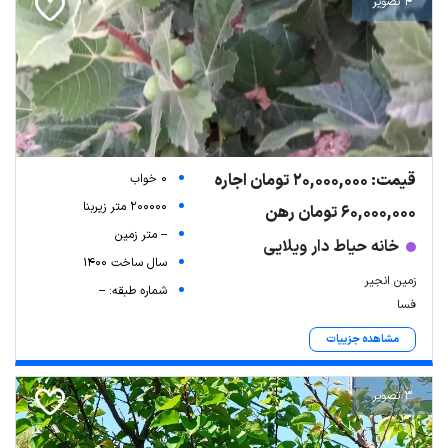
4 تصویر
قیمت: 20,000,000 تومان اجاره
0 خواب
200000 متر زیربنا
60,000,000 تومان رهن
-- متر زمین
خانه حیاط دار ویلایی
سال ساخت 1400
زمین انجیر
شماره طبقه: --
فسا
مشاهده جزییات
3 تصویر