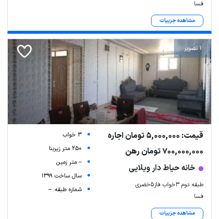
فسا
مشاهده جزییات
1 تصویر
قیمت: 5,000,000 تومان اجاره
3 خواب
250 متر زیربنا
700,000,000 تومان رهن
-- متر زمین
خانه حیاط دار ویلایی
سال ساخت 1399
طبقه دوم ۳خواب فاز۵خضری
شماره طبقه: --
فسا
مشاهده جزییات