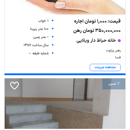
قیمت: 1,000 تومان اجاره
1 خواب
100 متر زیربنا
350,000,000 تومان رهن
-- متر زمین
خانه حیاط دار ویلایی
سال ساخت 1387
رهن پیلوت
شماره طبقه: --
فسا
مشاهده جزییات
2 تصویر