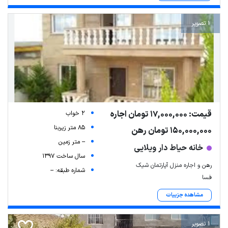
1 تصویر
قیمت: 17,000,000 تومان اجاره
2 خواب
Leaflet
| Map data ©
ariamarz.com
85 متر زیربنا
150,000,000 تومان رهن
-- متر زمین
خانه حیاط دار ویلایی
سال ساخت 1397
رهن و اجاره منزل آپارتمان شیک
شماره طبقه: --
فسا
مشاهده جزییات
1 تصویر