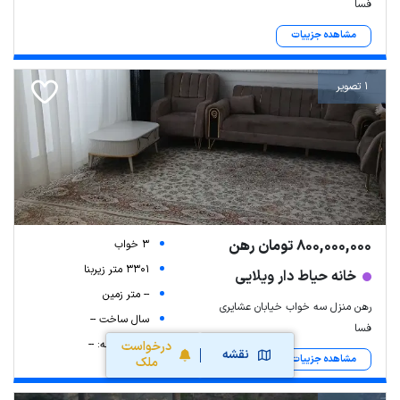
فسا
مشاهده جزییات
1 تصویر
800,000,000 تومان رهن
3 خواب
3301 متر زیربنا
خانه حیاط دار ویلایی
-- متر زمین
رهن منزل سه خواب خیابان عشایری
سال ساخت --
فسا
شماره طبقه: --
درخواست
نقشه
مشاهده جزییات
ملک