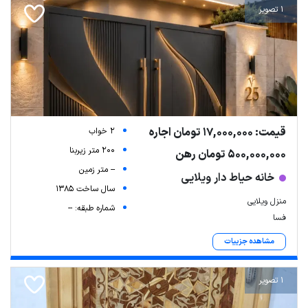
1 تصویر
قیمت: 17,000,000 تومان اجاره
2 خواب
200 متر زیربنا
500,000,000 تومان رهن
-- متر زمین
خانه حیاط دار ویلایی
سال ساخت 1385
منزل ویلایی
شماره طبقه: --
فسا
مشاهده جزییات
1 تصویر