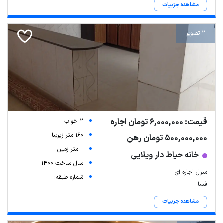
مشاهده جزییات
2 تصویر
قیمت: 6,000,000 تومان اجاره
2 خواب
160 متر زیربنا
500,000,000 تومان رهن
-- متر زمین
خانه حیاط دار ویلایی
سال ساخت 1400
منزل اجاره ای
شماره طبقه: --
فسا
مشاهده جزییات