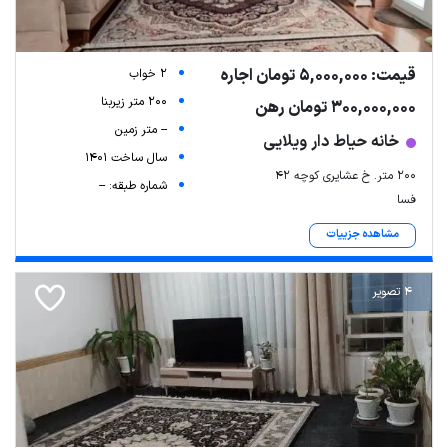
قیمت: 5,000,000 تومان اجاره
2 خواب
200 متر زیربنا
300,000,000 تومان رهن
-- متر زمین
خانه حیاط دار ویلایی
سال ساخت 1401
200 متر. خ عشایری کوچه 42
شماره طبقه: --
فسا
مشاهده جزییات
4 تصویر