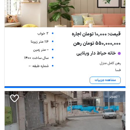
قیمت: 10,000 تومان اجاره
2 خواب
116 متر زیربنا
550,000,000 تومان رهن
-- متر زمین
خانه حیاط دار ویلایی
سال ساخت 1400
رهن کامل منزل
شماره طبقه: --
فسا
مشاهده جزییات
1 تصویر