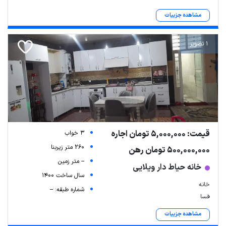
مشاهده جزییات
1 تصویر
قیمت: 5,000,000 تومان اجاره
3 خواب
260 متر زیربنا
500,000,000 تومان رهن
-- متر زمین
خانه حیاط دار ویلایی
سال ساخت 1400
خانه
شماره طبقه: --
فسا
مشاهده جزییات