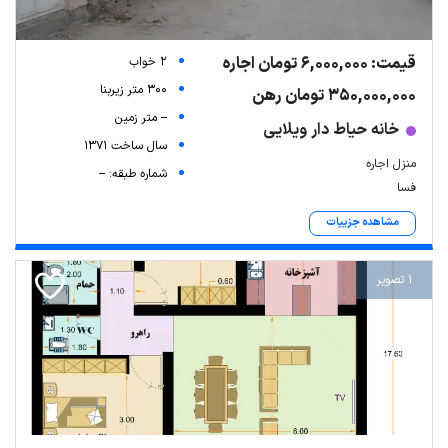
قیمت: 6,000,000 تومان اجاره
2 خواب
300 متر زیربنا
350,000,000 تومان رهن
-- متر زمین
خانه حیاط دار ویلایی
سال ساخت 1371
منزل اجاره
شماره طبقه: --
فسا
مشاهده جزییات
1 تصویر