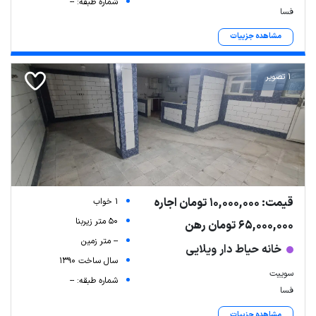
شماره طبقه: --
فسا
مشاهده جزییات
1 تصویر
قیمت: 10,000,000 تومان اجاره
1 خواب
50 متر زیربنا
65,000,000 تومان رهن
-- متر زمین
خانه حیاط دار ویلایی
سال ساخت 1390
سوییت
شماره طبقه: --
فسا
مشاهده جزییات