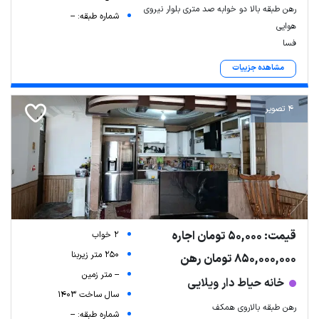
رهن طبقه بالا دو خوابه صد متری بلوار نیروی
شماره طبقه: --
هوایی
فسا
مشاهده جزییات
4 تصویر
قیمت: 50,000 تومان اجاره
2 خواب
250 متر زیربنا
850,000,000 تومان رهن
-- متر زمین
خانه حیاط دار ویلایی
سال ساخت 1403
رهن طبقه بالاروی همکف
شماره طبقه: --