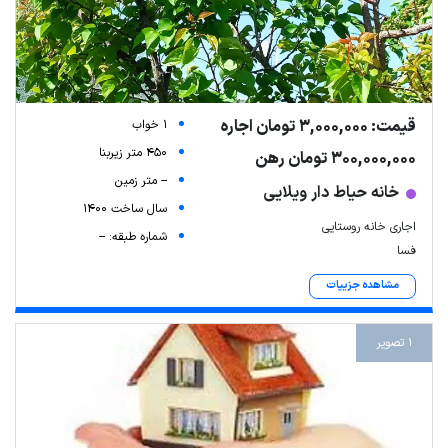
قیمت: 3,000,000 تومان اجاره
1 خواب
450 متر زیربنا
300,000,000 تومان رهن
-- متر زمین
خانه حیاط دار ویلایی
سال ساخت 1400
اجاری خانه روستایی
شماره طبقه: --
فسا
مشاهده جزییات
1 تصویر