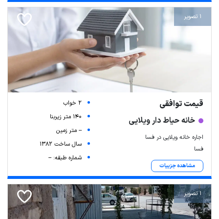
1 تصویر
قیمت توافقی
2 خواب
140 متر زیربنا
خانه حیاط دار ویلایی
-- متر زمین
اجاره خانه ویلایی در فسا
سال ساخت 1382
فسا
شماره طبقه: --
مشاهده جزییات
1 تصویر