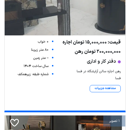
قیمت: 15,000,000 تومان اجاره
0 خواب
80 متر زیربنا
200,000,000 تومان رهن
-- متر زمین
دفتر کار و اداری
سال ساخت 1404
رهن اجاره سالن آرایشگاه در فسا
شماره طبقه: زیرهمکف
فسا
مشاهده جزییات
1 تصویر