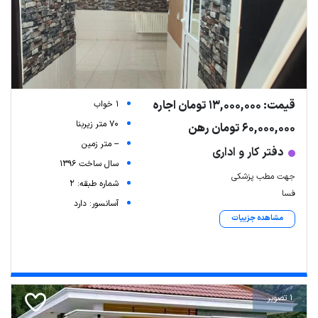
قیمت: 13,000,000 تومان اجاره
1 خواب
70 متر زیربنا
60,000,000 تومان رهن
-- متر زمین
دفتر کار و اداری
سال ساخت 1396
جهت مطب پزشکی
شماره طبقه: 2
فسا
آسانسور: دارد
مشاهده جزییات
1 تصویر