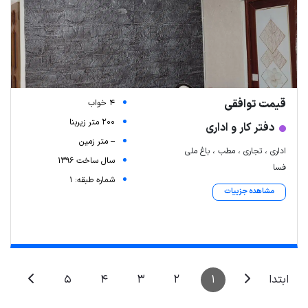
قیمت توافقی
4 خواب
200 متر زیربنا
دفتر کار و اداری
-- متر زمین
اداری ، تجاری ، مطب ، باغ ملی
سال ساخت 1396
فسا
شماره طبقه: 1
مشاهده جزییات
Leaflet
| Map data ©
ariamarz.com
5
4
3
2
1
ابتدا