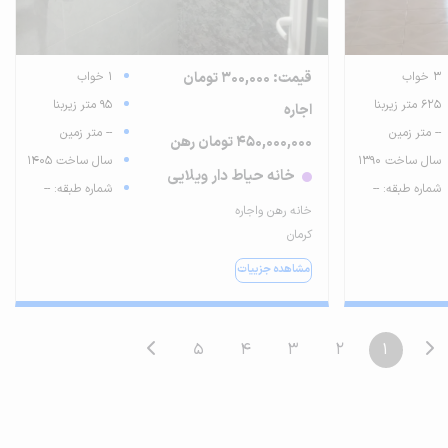
3 خواب
قیمت: 300,000 تومان
1 خواب
625 متر زیربنا
95 متر زیربنا
اجاره
-- متر زمین
-- متر زمین
450,000,000 تومان رهن
سال ساخت 1390
سال ساخت 1405
خانه حیاط دار ویلایی
شماره طبقه: --
شماره طبقه: --
خانه رهن واجاره
کرمان
مشاهده جزییات
5
4
3
2
1