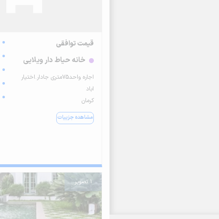
قیمت توافقی
خانه حیاط دار ویلایی
اجاره واحد75متری جادار.اختیار
اباد
کرمان
مشاهده جزییات
1 تصویر