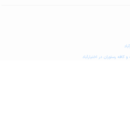
باد
 کافه رستوران در اختیارآباد
کی در اختیارآباد
مین کشاورزی و گلخانه در اختیارآباد