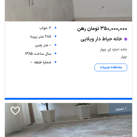
350,000,000 تومان رهن
2 خواب
288 متر زیربنا
خانه حیاط دار ویلایی
-- متر زمین
خانه اجاره ای چوار
سال ساخت 1385
چوار
شماره طبقه: --
مشاهده جزییات
1 تصویر