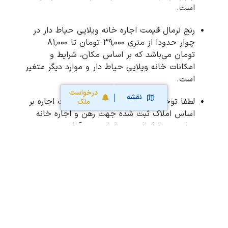
است.
رنج نرمال قیمت اجاره خانه ویلایی حیاط دار در
چوار حدودا از متری 39,000 تومان تا 81,000
تومان می‌باشد که بر اساس مکان، شرایط و
امکانات خانه ویلایی حیاط دار و موارد دیگر متغیر
است.
درخواست
نقشه
لطفا توجه نمایید ارزیابی هوشمند قیمت اجاره بر
ملک
اساس املاک ثبت شده جهت رهن و اجاره خانه
ویلایی حیاط دار در چوار است و آمار رسمی
نیست.
محاسبه آنلاین حق کمیسیون املاک
محاسبه آنلاین قیمت
ملک
نقشه سایت
قوانین و شرایط استفاده
تبلیغات و
همکاری با آریامرز
تماس با ما
درباره آریامرز