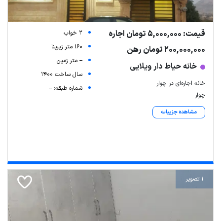
قیمت: 5,000,000 تومان اجاره
2 خواب
160 متر زیربنا
200,000,000 تومان رهن
-- متر زمین
خانه حیاط دار ویلایی
سال ساخت 1400
خانه اجاره‌ای در چوار
شماره طبقه: --
چوار
مشاهده جزییات
1 تصویر