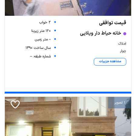
قیمت توافقی
2 خواب
120 متر زیربنا
خانه حیاط دار ویلایی
-- متر زمین
املاک
سال ساخت 1390
چوار
شماره طبقه: --
مشاهده جزییات
1 تصویر