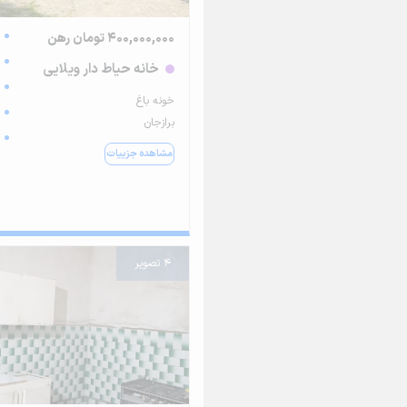
400,000,000 تومان رهن
خانه حیاط دار ویلایی
خونه باغ
برازجان
مشاهده جزییات
4 تصویر