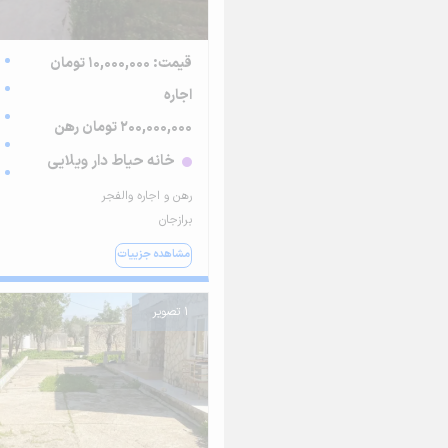
قیمت: 10,000,000 تومان
اجاره
200,000,000 تومان رهن
خانه حیاط دار ویلایی
رهن و اجاره والفجر
برازجان
مشاهده جزییات
1 تصویر