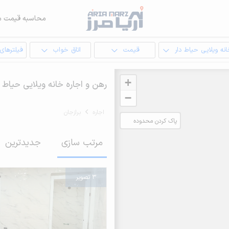
محاسبه قیمت م
نه ویلایی حیاط دار
قیمت
اتاق خواب
فیلترهای
+
رهن و اجاره خانه ویلایی حیاط د
−
اجاره
برازجان
پاک کردن محدوده
انتخابی
مرتب سازی
جدیدترین
3 تصویر