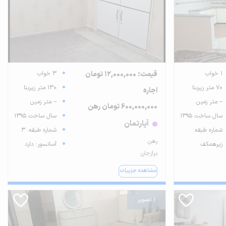
1 خواب
قیمت: 12,000,000 تومان
3 خواب
70 متر زیربنا
130 متر زیربنا
اجاره
-- متر زمین
-- متر زمین
600,000,000 تومان رهن
سال ساخت 1395
سال ساخت 1395
آپارتمان
شماره طبقه:
شماره طبقه: 3
رهن
زیرهمکف
آسانسور: دارد
برازجان
مشاهده جزییات
1 تصویر