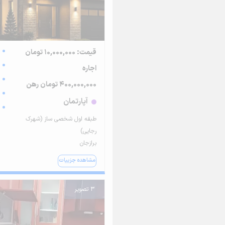
قیمت: 10,000,000 تومان
اجاره
400,000,000 تومان رهن
آپارتمان
طبقه اول شخصی ساز (شهرک
رجایی)
برازجان
مشاهده جزییات
3 تصویر