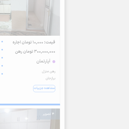
قیمت: 10,000 تومان اجاره
300,000,000 تومان رهن
آپارتمان
رهن منزل
برازجان
مشاهده جزییات
4 تصویر