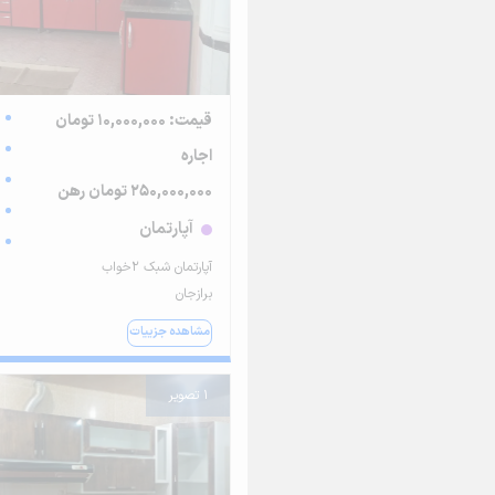
قیمت: 10,000,000 تومان
اجاره
250,000,000 تومان رهن
آپارتمان
آپارتمان شبک ۲خواب
برازجان
مشاهده جزییات
1 تصویر