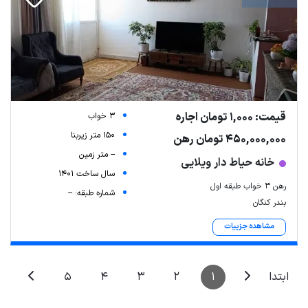
قیمت: 1,000 تومان اجاره
3 خواب
150 متر زیربنا
450,000,000 تومان رهن
-- متر زمین
Leaflet
| Map data ©
ariamarz.com
خانه حیاط دار ویلایی
سال ساخت 1401
رهن 3 خواب طبقه اول
شماره طبقه: --
بندر کنگان
مشاهده جزییات
5
4
3
2
1
ابتدا