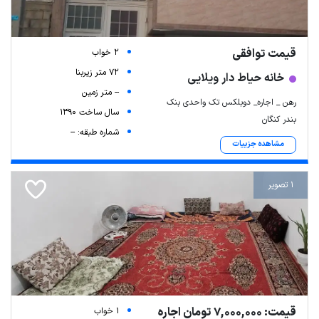
قیمت توافقی
2 خواب
72 متر زیربنا
خانه حیاط دار ویلایی
-- متر زمین
رهن _ اجاره_ دوبلکس تک واحدی بنک
سال ساخت 1390
بندر کنگان
شماره طبقه: --
مشاهده جزییات
1 تصویر
قیمت: 7,000,000 تومان اجاره
1 خواب