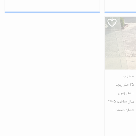
0 خواب
25 متر زیربنا
-- متر زمین
سال ساخت 1405
شماره طبقه: --